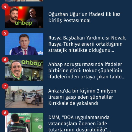
4
Oğuzhan Uğur’un ifadesi ilk kez
Diriliş Postası'nda!
5
Rusya Başbakan Yardımcısı Novak,
Rusya-Türkiye enerji ortaklığının
stratejik nitelikte olduğunu
belirtti
6
Ahbap soruşturmasında ifadeler
birbirine girdi: Dokuz şüphelinin
ifadelerinden ortaya çıkan tablo
şok etti
7
Ankara'da bir kişinin 2 milyon
lirasını gasp eden şüpheliler
Kırıkkale'de yakalandı
8
DMM, "DOA uygulamasında
vatandaşlara ödenen iade
tutarlarının düşürüldüğü"