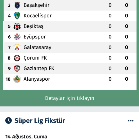
Başakşehir
0
0
3
Kocaelispor
0
0
4
Beşiktaş
0
0
5
Eyüpspor
0
0
6
Galatasaray
0
0
7
Çorum FK
0
0
8
Gaziantep FK
0
0
9
Alanyaspor
0
0
10
Detaylar için tıklayın
Süper Lig Fikstür
14 Ağustos, Cuma