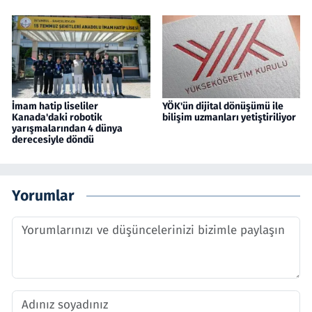
İmam hatip liseliler
YÖK'ün dijital dönüşümü ile
Kanada'daki robotik
bilişim uzmanları yetiştiriliyor
yarışmalarından 4 dünya
derecesiyle döndü
Yorumlar