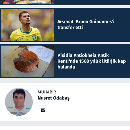
Arsenal, Bruno Guimaraes'i
transfer etti
Pisidia Antiokheia Antik
Kenti'nde 1500 yıllık litürjik kap
bulundu
MUHABIR
Nusret Odabaş