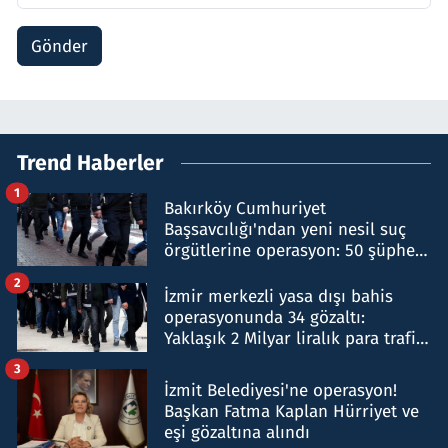
Gönder
Trend Haberler
1
Bakırköy Cumhuriyet
Başsavcılığı'ndan yeni nesil suç
örgütlerine operasyon: 50 şüpheli
hakkında gözaltı kararı
2
İzmir merkezli yasa dışı bahis
operasyonunda 34 gözaltı:
Yaklaşık 2 Milyar liralık para trafiği
tespit edildi
3
İzmit Belediyesi'ne operasyon!
Başkan Fatma Kaplan Hürriyet ve
eşi gözaltına alındı