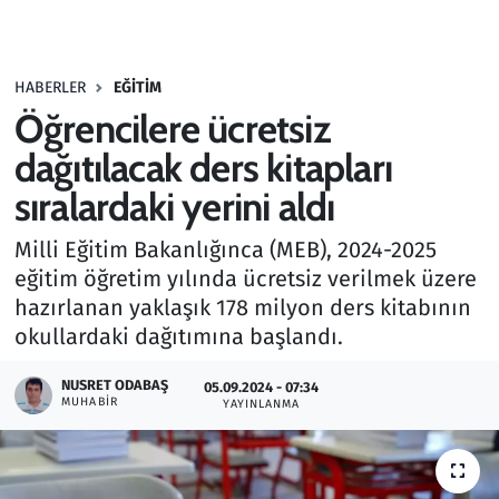
Gündem
HABERLER
EĞITIM
Haber
Öğrencilere ücretsiz
Kültür Sanat
dağıtılacak ders kitapları
sıralardaki yerini aldı
Kurumsal Haberler
Milli Eğitim Bakanlığınca (MEB), 2024-2025
Lezzet Durağı
eğitim öğretim yılında ücretsiz verilmek üzere
hazırlanan yaklaşık 178 milyon ders kitabının
Memur ve Kamu
okullardaki dağıtımına başlandı.
Otomobil
NUSRET ODABAŞ
05.09.2024 - 07:34
MUHABIR
YAYINLANMA
Oyun
Ramazan