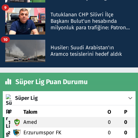
iddiasını yalanladı
9
Tutuklanan CHP Silivri İlçe
Başkanı Bulut'un hesabında
milyonluk para trafiğine: Patron
talimat verdi, ben gönderdim
10
Husiler: Suudi Arabistan'ın
Aramco tesislerini hedef aldık
Süper Lig Puan Durumu
Süper Lig
#
Takım
O
P
Amed
0
0
1
Erzurumspor FK
0
0
2