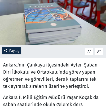
Resmi İlanlar
Rüya Tabirleri
Sağlık
Savunma Sanayi
Paylaş
-
+
A
A
Seçim 2023
Ankara'nın Çankaya ilçesindeki Ayten Şaban
Spor
Diri İlkokulu ve Ortaokulu'nda görev yapan
öğretmen ve görevlileri, ders kitaplarını tek
Teknoloji ve Bilim
tek ayırarak sıraların üzerine yerleştirdi.
Televizyon
Ankara İl Milli Eğitim Müdürü Yaşar Koçak da
sabah saatlerinde okula gelerek ders