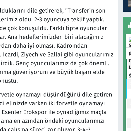
duklarını dile getirerek, "Transferin son
erimiz oldu. 2-3 oyuncuya teklif yaptık.
de çok konuşuldu. Farklı tipte oyuncular
ar. Ana hedeflerimizden biri alacağımız
rdan daha iyi olması. Kadromdan
Icardi, Ziyech ve Sallai gibi oyuncularımız
irdik. Genç oyuncularımız da çok önemli.
kımıma güveniyorum ve büyük başarı elde
onuştu.
forvetle oynamayı düşündüğünü dile getiren
di elinizde varken iki forvetle oynamayı
 Esenler Erokspor ile oynadığımız maçta
 ama en azından öndeki oyuncularımızı
da çalışma süreci zor oluyor. 3-4-3