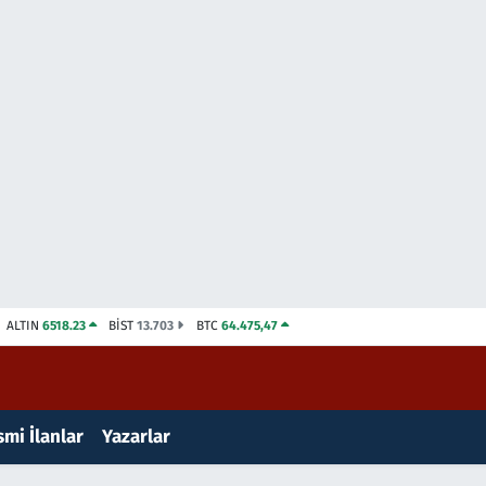
ALTIN
6518.23
BİST
13.703
BTC
64.475,47
mi İlanlar
Yazarlar