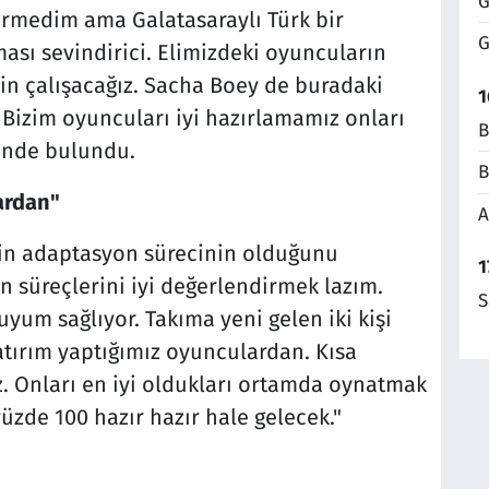
G
rmedim ama Galatasaraylı Türk bir
G
sı sevindirici. Elimizdeki oyuncuların
in çalışacağız. Sacha Boey de buradaki
1
 Bizim oyuncuları iyi hazırlamamız onları
B
sinde bulundu.
B
ardan"
A
rin adaptasyon sürecinin olduğunu
1
n süreçlerini iyi değerlendirmek lazım.
S
yum sağlıyor. Takıma yeni gelen iki kişi
atırım yaptığımız oyunculardan. Kısa
. Onları en iyi oldukları ortamda oynatmak
yüzde 100 hazır hazır hale gelecek."