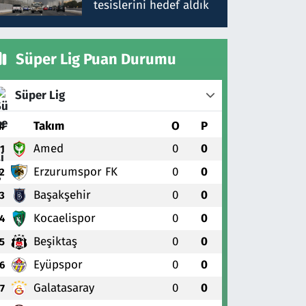
tesislerini hedef aldık
Süper Lig Puan Durumu
Süper Lig
#
Takım
O
P
Amed
0
0
1
Erzurumspor FK
0
0
2
Başakşehir
0
0
3
Kocaelispor
0
0
4
Beşiktaş
0
0
5
Eyüpspor
0
0
6
Galatasaray
0
0
7