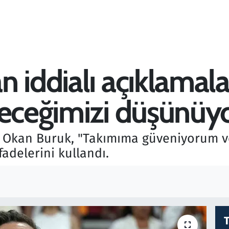
 iddialı açıklamala
deceğimizi düşünüy
ü Okan Buruk, "Takımıma güveniyorum v
adelerini kullandı.