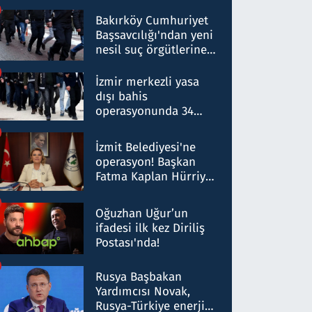
Bakırköy Cumhuriyet
Başsavcılığı'ndan yeni
nesil suç örgütlerine
operasyon: 50 şüpheli
hakkında gözaltı kararı
İzmir merkezli yasa
dışı bahis
operasyonunda 34
gözaltı: Yaklaşık 2
Milyar liralık para
İzmit Belediyesi'ne
trafiği tespit edildi
operasyon! Başkan
Fatma Kaplan Hürriyet
ve eşi gözaltına alındı
Oğuzhan Uğur’un
ifadesi ilk kez Diriliş
Postası'nda!
Rusya Başbakan
Yardımcısı Novak,
Rusya-Türkiye enerji