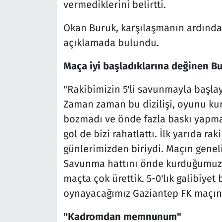
vermediklerini belirtti.
Okan Buruk, karşılaşmanın ardında
açıklamada bulundu.
Maça iyi başladıklarına değinen Bur
"Rakibimizin 5'li savunmayla başlaya
Zaman zaman bu dizilişi, oyunu kura
bozmadı ve önde fazla baskı yapma
gol de bizi rahatlattı. İlk yarıda ra
günlerimizden biriydi. Maçın gene
Savunma hattını önde kurduğumuzd
maçta çok ürettik. 5-0'lık galibiyet 
oynayacağımız Gaziantep FK maçına
"Kadromdan memnunum"