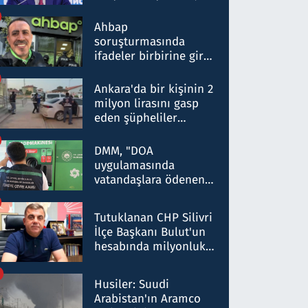
ortaklığının stratejik
nitelikte olduğunu
Ahbap
belirtti
soruşturmasında
ifadeler birbirine girdi:
Dokuz şüphelinin
ifadelerinden ortaya
Ankara'da bir kişinin 2
çıkan tablo şok etti
milyon lirasını gasp
eden şüpheliler
Kırıkkale'de yakalandı
DMM, "DOA
uygulamasında
vatandaşlara ödenen
iade tutarlarının
düşürüldüğü" iddiasını
Tutuklanan CHP Silivri
yalanladı
İlçe Başkanı Bulut'un
hesabında milyonluk
para trafiğine: Patron
talimat verdi, ben
Husiler: Suudi
gönderdim
Arabistan'ın Aramco