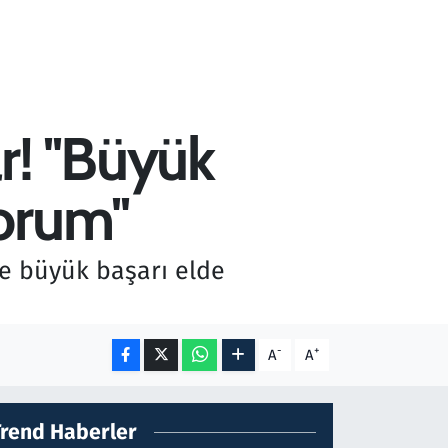
r! ''Büyük
orum''
e büyük başarı elde
-
+
A
A
Trend Haberler