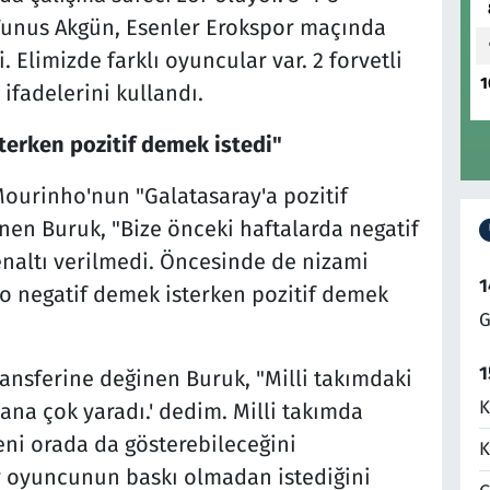
 Yunus Akgün, Esenler Erokspor maçında
 Elimizde farklı oyuncular var. 2 forvetli
1
fadelerini kullandı.
erken pozitif demek istedi"
ourinho'nun "Galatasaray'a pozitif
inen Buruk, "Bize önceki haftalarda negatif
penaltı verilmedi. Öncesinde de nizami
1
 negatif demek isterken pozitif demek
G
1
ansferine değinen Buruk, "Milli takımdaki
K
na çok yaradı.' dedim. Milli takımda
eni orada da gösterebileceğini
K
 oyuncunun baskı olmadan istediğini