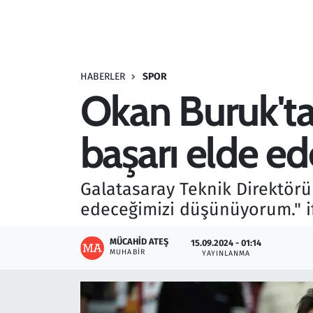
Resmi İlanlar
Rüya Tabirleri
HABERLER
SPOR
Okan Buruk'tan
Sağlık
başarı elde e
Savunma Sanayi
Seçim 2023
Galatasaray Teknik Direktör
edeceğimizi düşünüyorum." if
Spor
MÜCAHID ATEŞ
15.09.2024 - 01:14
Teknoloji ve Bilim
MUHABIR
YAYINLANMA
Televizyon