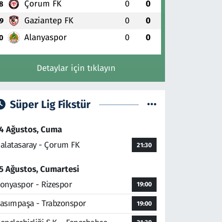
Çorum FK
0
0
8
Gaziantep FK
0
0
9
Alanyaspor
0
0
0
Detaylar için tıklayın
Süper Lig Fikstür
4 Ağustos, Cuma
alatasaray - Çorum FK
21:30
5 Ağustos, Cumartesi
onyaspor - Rizespor
19:00
asımpaşa - Trabzonspor
19:00