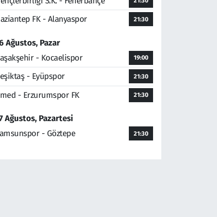
ençlerbirliği S.K. - Fenerbahçe
21:30
aziantep FK - Alanyaspor
21:30
6 Ağustos, Pazar
aşakşehir - Kocaelispor
19:00
eşiktaş - Eyüpspor
21:30
med - Erzurumspor FK
21:30
7 Ağustos, Pazartesi
amsunspor - Göztepe
21:30