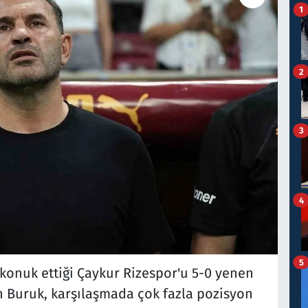
1
2
3
4
5
 konuk ettiği Çaykur Rizespor'u 5-0 yenen
n Buruk, karşılaşmada çok fazla pozisyon