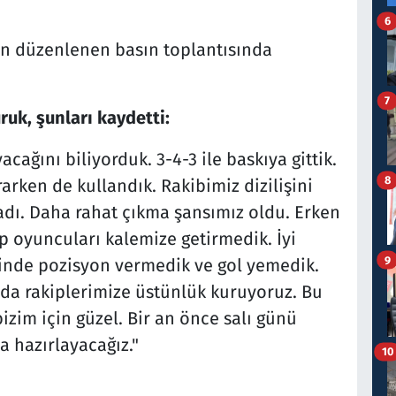
6
n düzenlenen basın toplantısında
7
uk, şunları kaydetti:
cağını biliyorduk. 3-4-3 ile baskıya gittik.
8
rken de kullandık. Rakibimiz dizilişini
dı. Daha rahat çıkma şansımız oldu. Erken
kip oyuncuları kalemize getirmedik. İyi
9
linde pozisyon vermedik ve gol yemedik.
a rakiplerimize üstünlük kuruyoruz. Bu
bizim için güzel. Bir an önce salı günü
 hazırlayacağız."
10