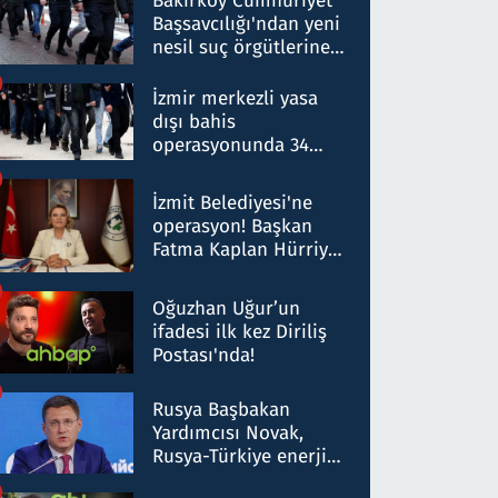
Bakırköy Cumhuriyet
Başsavcılığı'ndan yeni
nesil suç örgütlerine
operasyon: 50 şüpheli
hakkında gözaltı kararı
İzmir merkezli yasa
dışı bahis
operasyonunda 34
gözaltı: Yaklaşık 2
Milyar liralık para
İzmit Belediyesi'ne
trafiği tespit edildi
operasyon! Başkan
Fatma Kaplan Hürriyet
ve eşi gözaltına alındı
Oğuzhan Uğur’un
ifadesi ilk kez Diriliş
Postası'nda!
Rusya Başbakan
Yardımcısı Novak,
Rusya-Türkiye enerji
ortaklığının stratejik