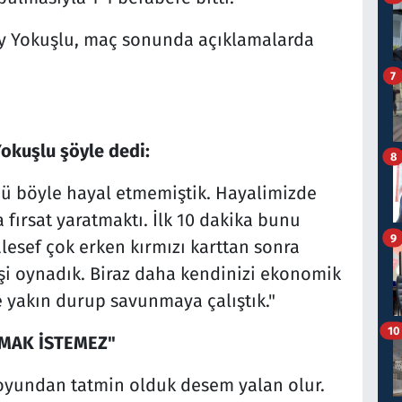
y Yokuşlu, maç sonunda açıklamalarda
7
okuşlu şöyle dedi:
8
nü böyle hayal etmemiştik. Hayalimizde
 fırsat yaratmaktı. İlk 10 dakika bunu
9
lesef çok erken kırmızı karttan sonra
işi oynadık. Biraz daha kendinizi ekonomik
e yakın durup savunmaya çalıştık."
10
PMAK İSTEMEZ"
oyundan tatmin olduk desem yalan olur.