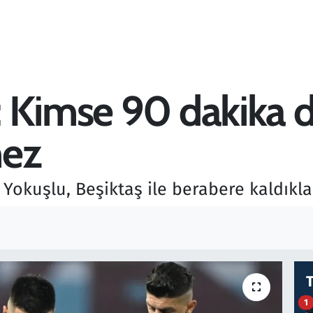
 Kimse 90 dakika 
mez
Yokuşlu, Beşiktaş ile berabere kaldıkl
1