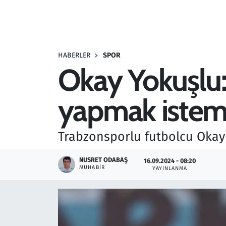
Resmi İlanlar
Rüya Tabirleri
HABERLER
SPOR
Okay Yokuşlu:
Sağlık
yapmak iste
Savunma Sanayi
Seçim 2023
Trabzonsporlu futbolcu Okay 
Spor
NUSRET ODABAŞ
16.09.2024 - 08:20
MUHABIR
YAYINLANMA
Teknoloji ve Bilim
Televizyon