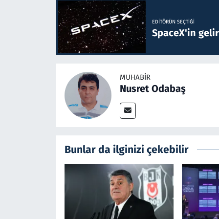
EDITÖRÜN SEÇTIĞI
SpaceX'in gelir
MUHABIR
Nusret Odabaş
Bunlar da ilginizi çekebilir