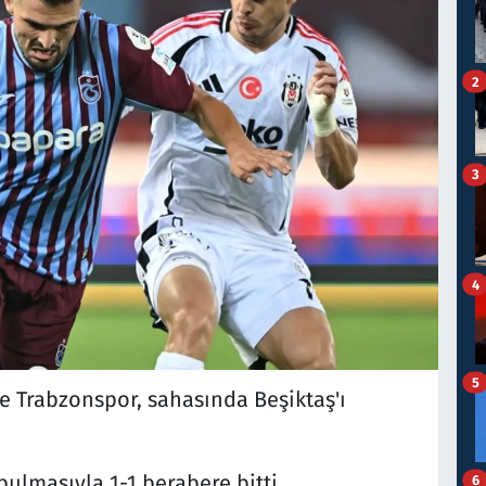
2
3
4
5
e Trabzonspor, sahasında Beşiktaş'ı
bulmasıyla 1-1 berabere bitti.
6