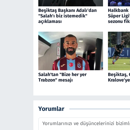
Beşiktaş Başkanı Adalı'dan
Halkbank 
"Salah'ı biz istemedik"
Süper Ligi
açıklaması
sezonu fik
Salah'tan "Bize her yer
Beşiktaş,
Trabzon" mesajı
Kralove'y
Yorumlar