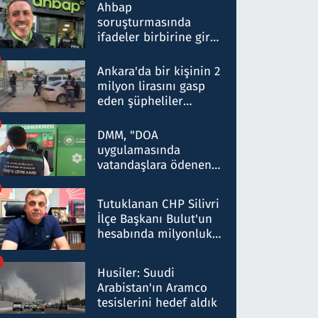
nitelikte olduğunu
Ahbap
belirtti
soruşturmasında
ifadeler birbirine girdi:
Dokuz şüphelinin
ifadelerinden ortaya
Ankara'da bir kişinin 2
çıkan tablo şok etti
milyon lirasını gasp
eden şüpheliler
Kırıkkale'de yakalandı
DMM, "DOA
uygulamasında
vatandaşlara ödenen
iade tutarlarının
düşürüldüğü" iddiasını
Tutuklanan CHP Silivri
yalanladı
İlçe Başkanı Bulut'un
hesabında milyonluk
para trafiğine: Patron
talimat verdi, ben
Husiler: Suudi
gönderdim
Arabistan'ın Aramco
tesislerini hedef aldık