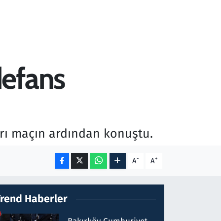
defans
arı maçın ardından konuştu.
-
+
A
A
Trend Haberler