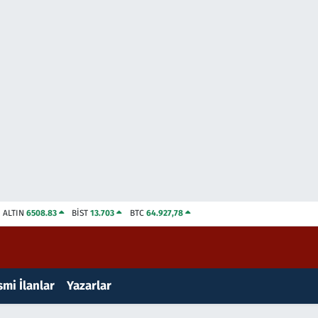
ALTIN
6508.83
BİST
13.703
BTC
64.927,78
mi İlanlar
Yazarlar