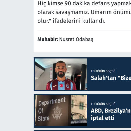
Hiç kimse 90 dakika defans yapmak
olarak savaşmamız. Umarım önümüz
olur." ifadelerini kullandı.
Muhabir:
Nusret Odabaş
EDITÖRÜN SEÇTIĞI
Salah'tan "Biz
EDITÖRÜN SEÇTIĞI
ABD, Brezilya'
iptal etti