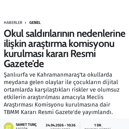
Gündem
HABERLER
GENEL
Haber
Okul saldırılarının nedenlerine
Kültür Sanat
ilişkin araştırma komisyonu
kurulması kararı Resmi
Kurumsal Haberler
Gazete'de
Lezzet Durağı
Şanlıurfa ve Kahramanmaraş'ta okullarda
meydana gelen olaylar ile çocukların dijital
Memur ve Kamu
ortamlarda karşılaştıkları riskler ve olumsuz
etkilerin araştırılması amacıyla Meclis
Otomobil
Araştırması Komisyonu kurulmasına dair
TBMM Kararı Resmi Gazete'de yayımlandı.
Oyun
SAMET TUNÇ
24.04.2026 - 10:36
1 DK
Ramazan
EDITÖR