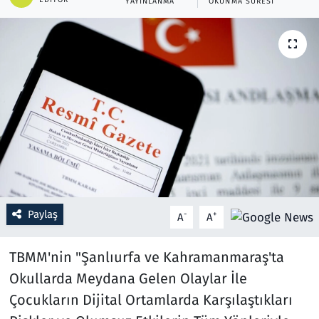
YAYINLANMA
OKUNMA SÜRESI
Resmi İlanlar
Rüya Tabirleri
Sağlık
Savunma Sanayi
Seçim 2023
Spor
Paylaş
-
+
A
A
Teknoloji ve Bilim
TBMM'nin "Şanlıurfa ve Kahramanmaraş'ta
Okullarda Meydana Gelen Olaylar İle
Televizyon
Çocukların Dijital Ortamlarda Karşılaştıkları