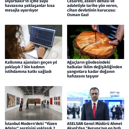
Diyarbakır'ın içme suyu
Cesareti, askeri dehası ve
havzasına yaklaşanlar kısa
adaletiyle tarihe yön veren,
mesajla uyarılıyor
cihan devletinin kurucusu:
Osman Gazi
Kalkınma ajansları geçen yıl
Ağaçların gövdesindeki
yaklaşık 7 bin kadının
halkalar iklim değişikliğinden
istihdamına katkı sağladı
yangınlara kadar doğanın
hafızasını taşıyor
İstanbul Modern'deki "Yüzen
ASELSAN Genel Müdürü Ahmet
Adalar" sergisini yaklaşık 2
Akyol'dan "Avrupa'nın en hızlı