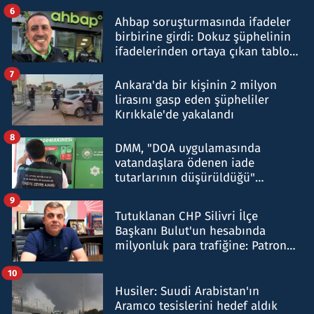
belirtti
6
Ahbap soruşturmasında ifadeler
birbirine girdi: Dokuz şüphelinin
ifadelerinden ortaya çıkan tablo
şok etti
7
Ankara'da bir kişinin 2 milyon
lirasını gasp eden şüpheliler
Kırıkkale'de yakalandı
8
DMM, "DOA uygulamasında
vatandaşlara ödenen iade
tutarlarının düşürüldüğü"
iddiasını yalanladı
9
Tutuklanan CHP Silivri İlçe
Başkanı Bulut'un hesabında
milyonluk para trafiğine: Patron
talimat verdi, ben gönderdim
10
Husiler: Suudi Arabistan'ın
Aramco tesislerini hedef aldık