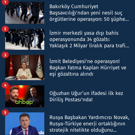
1
Bakırköy Cumhuriyet
Başsavcılığı'ndan yeni nesil suç
örgütlerine operasyon: 50 şüpheli
hakkında gözaltı kararı
2
İzmir merkezli yasa dışı bahis
operasyonunda 34 gözaltı:
Yaklaşık 2 Milyar liralık para trafiği
tespit edildi
3
İzmit Belediyesi'ne operasyon!
Başkan Fatma Kaplan Hürriyet ve
eşi gözaltına alındı
4
Oğuzhan Uğur’un ifadesi ilk kez
Diriliş Postası'nda!
5
Rusya Başbakan Yardımcısı Novak,
Rusya-Türkiye enerji ortaklığının
stratejik nitelikte olduğunu