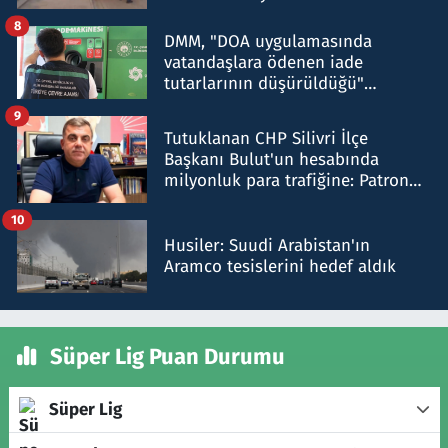
8
DMM, "DOA uygulamasında
vatandaşlara ödenen iade
tutarlarının düşürüldüğü"
iddiasını yalanladı
9
Tutuklanan CHP Silivri İlçe
Başkanı Bulut'un hesabında
milyonluk para trafiğine: Patron
talimat verdi, ben gönderdim
10
Husiler: Suudi Arabistan'ın
Aramco tesislerini hedef aldık
Süper Lig Puan Durumu
Süper Lig