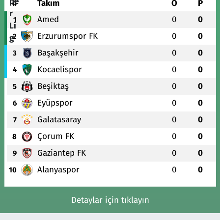
#
Takım
O
P
Amed
0
0
1
Erzurumspor FK
0
0
2
Başakşehir
0
0
3
Kocaelispor
0
0
4
Beşiktaş
0
0
5
Eyüpspor
0
0
6
Galatasaray
0
0
7
Çorum FK
0
0
8
Gaziantep FK
0
0
9
Alanyaspor
0
0
10
Detaylar için tıklayın