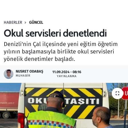
Gündem
HABERLER
GÜNCEL
Haber
Okul servisleri denetlendi
Kültür Sanat
Denizli'nin Çal ilçesinde yeni eğitim öğretim
yılının başlamasıyla birlikte okul servisleri
Kurumsal Haberler
yönelik denetimler başladı.
Lezzet Durağı
NUSRET ODABAŞ
11.09.2024 - 08:16
MUHABIR
YAYINLANMA
Memur ve Kamu
Otomobil
Oyun
Ramazan