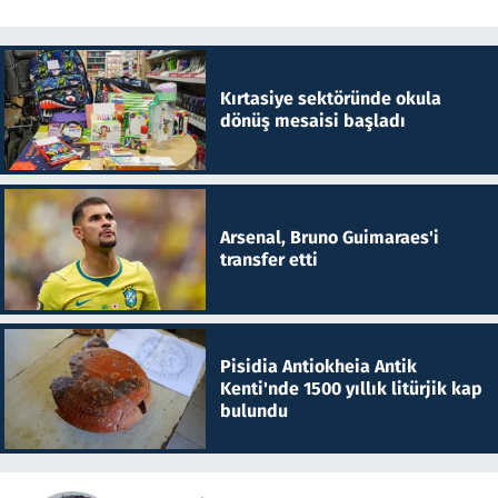
Kırtasiye sektöründe okula
dönüş mesaisi başladı
Arsenal, Bruno Guimaraes'i
transfer etti
Pisidia Antiokheia Antik
Kenti'nde 1500 yıllık litürjik kap
bulundu