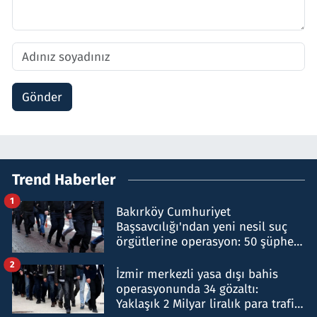
Gönder
Trend Haberler
1
Bakırköy Cumhuriyet
Başsavcılığı'ndan yeni nesil suç
örgütlerine operasyon: 50 şüpheli
hakkında gözaltı kararı
2
İzmir merkezli yasa dışı bahis
operasyonunda 34 gözaltı:
Yaklaşık 2 Milyar liralık para trafiği