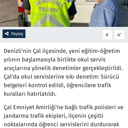
Resmi İlanlar
Rüya Tabirleri
Paylaş
-
+
A
A
Sağlık
Denizli'nin Çal ilçesinde, yeni eğitim-öğretim
Savunma Sanayi
yılının başlamasıyla birlikte okul servis
araçlarına yönelik denetimler gerçekleştirildi.
Seçim 2023
Çal'da okul servislerine sıkı denetim: Sürücü
belgeleri kontrol edildi, öğrencilere trafik
Spor
kuralları hatırlatıldı.
Teknoloji ve Bilim
Çal Emniyet Amirliği'ne bağlı trafik polisleri ve
jandarma trafik ekipleri, ilçenin çeşitli
Televizyon
noktalarında öğrenci servislerini durdurarak