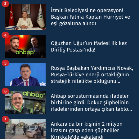
tespit edildi
3
İzmit Belediyesi'ne operasyon!
Başkan Fatma Kaplan Hürriyet ve
eşi gözaltına alındı
4
Oğuzhan Uğur’un ifadesi ilk kez
Diriliş Postası'nda!
5
Rusya Başbakan Yardımcısı Novak,
Rusya-Türkiye enerji ortaklığının
stratejik nitelikte olduğunu
belirtti
6
Ahbap soruşturmasında ifadeler
birbirine girdi: Dokuz şüphelinin
ifadelerinden ortaya çıkan tablo
şok etti
7
Ankara'da bir kişinin 2 milyon
lirasını gasp eden şüpheliler
Kırıkkale'de yakalandı