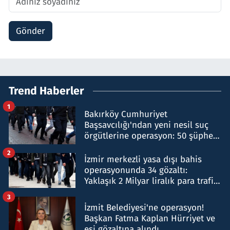
Gönder
Trend Haberler
1
Bakırköy Cumhuriyet
Başsavcılığı'ndan yeni nesil suç
örgütlerine operasyon: 50 şüpheli
hakkında gözaltı kararı
2
İzmir merkezli yasa dışı bahis
operasyonunda 34 gözaltı:
Yaklaşık 2 Milyar liralık para trafiği
tespit edildi
3
İzmit Belediyesi'ne operasyon!
Başkan Fatma Kaplan Hürriyet ve
eşi gözaltına alındı