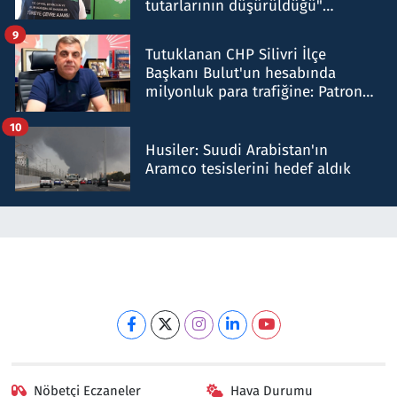
tutarlarının düşürüldüğü"
iddiasını yalanladı
9
Tutuklanan CHP Silivri İlçe
Başkanı Bulut'un hesabında
milyonluk para trafiğine: Patron
talimat verdi, ben gönderdim
10
Husiler: Suudi Arabistan'ın
Aramco tesislerini hedef aldık
Nöbetçi Eczaneler
Hava Durumu