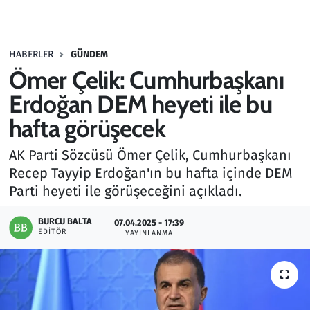
Gündem
HABERLER
GÜNDEM
Haber
Ömer Çelik: Cumhurbaşkanı
Kültür Sanat
Erdoğan DEM heyeti ile bu
hafta görüşecek
Kurumsal Haberler
AK Parti Sözcüsü Ömer Çelik, Cumhurbaşkanı
Lezzet Durağı
Recep Tayyip Erdoğan'ın bu hafta içinde DEM
Parti heyeti ile görüşeceğini açıkladı.
Memur ve Kamu
BURCU BALTA
07.04.2025 - 17:39
EDITÖR
YAYINLANMA
Otomobil
Oyun
Ramazan