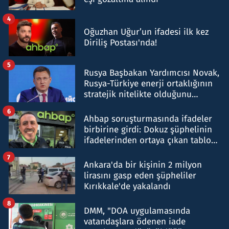
4
Oğuzhan Uğur’un ifadesi ilk kez
Diriliş Postası'nda!
5
Rusya Başbakan Yardımcısı Novak,
Rusya-Türkiye enerji ortaklığının
stratejik nitelikte olduğunu
belirtti
6
Ahbap soruşturmasında ifadeler
birbirine girdi: Dokuz şüphelinin
ifadelerinden ortaya çıkan tablo
şok etti
7
Ankara'da bir kişinin 2 milyon
lirasını gasp eden şüpheliler
Kırıkkale'de yakalandı
8
DMM, "DOA uygulamasında
vatandaşlara ödenen iade