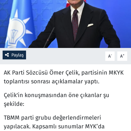
Resmi İlanlar
Rüya Tabirleri
Sağlık
Paylaş
-
+
A
A
Savunma Sanayi
AK Parti Sözcüsü Ömer Çelik, partisinin MKYK
Seçim 2023
toplantısı sonrası açıklamalar yaptı.
Spor
Çelik'in konuşmasından öne çıkanlar şu
Teknoloji ve Bilim
şekilde:
TBMM parti grubu değerlendirmeleri
Televizyon
yapılacak. Kapsamlı sunumlar MYK’da