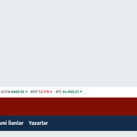
ALTIN
6660.55
BİST
13.779
BTC
64.960,21
mi İlanlar
Yazarlar