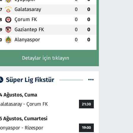
Galatasaray
0
0
7
Çorum FK
0
0
8
Gaziantep FK
0
0
9
Alanyaspor
0
0
0
Detaylar için tıklayın
Süper Lig Fikstür
4 Ağustos, Cuma
alatasaray - Çorum FK
21:30
5 Ağustos, Cumartesi
onyaspor - Rizespor
19:00