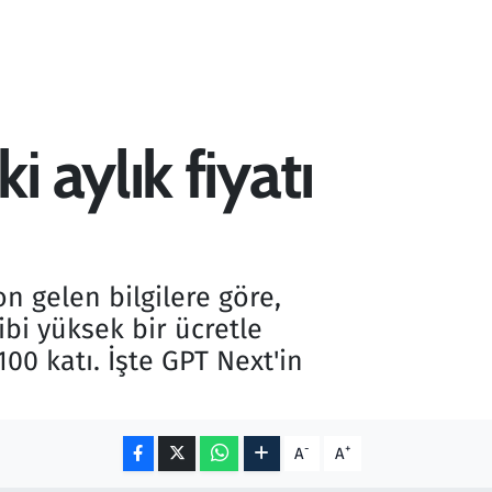
 aylık fiyatı
 gelen bilgilere göre,
ibi yüksek bir ücretle
00 katı. İşte GPT Next'in
-
+
A
A