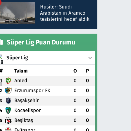
talimat verdi, ben
Husiler: Suudi
gönderdim
Arabistan'ın Aramco
tesislerini hedef aldık
Süper Lig Puan Durumu
Süper Lig
#
Takım
O
P
Amed
0
0
1
Erzurumspor FK
0
0
2
Başakşehir
0
0
3
Kocaelispor
0
0
4
Beşiktaş
0
0
5
Eyüpspor
0
0
6