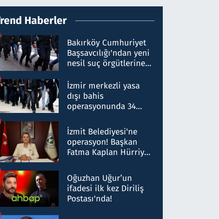
Trend Haberler
Bakırköy Cumhuriyet
Başsavcılığı'ndan yeni
nesil suç örgütlerine
operasyon: 50 şüpheli
hakkında gözaltı kararı
İzmir merkezli yasa
dışı bahis
operasyonunda 34
gözaltı: Yaklaşık 2
Milyar liralık para
İzmit Belediyesi'ne
trafiği tespit edildi
operasyon! Başkan
Fatma Kaplan Hürriyet
ve eşi gözaltına alındı
Oğuzhan Uğur’un
ifadesi ilk kez Diriliş
Postası'nda!