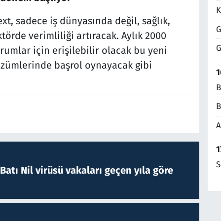
K
t, sadece iş dünyasında değil, sağlık,
G
törde verimliliği artıracak. Aylık 2000
G
urumlar için erişilebilir olacak bu yeni
özümlerinde başrol oynayacak gibi
1
B
B
A
1
S
atı Nil virüsü vakaları geçen yıla göre