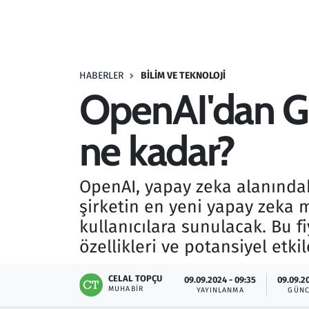
Resmi İlanlar
Rüya Tabirleri
HABERLER
BILIM VE TEKNOLOJI
OpenAI'dan GPT
Sağlık
ne kadar?
Savunma Sanayi
Seçim 2023
OpenAI, yapay zeka alanındak
şirketin en yeni yapay zeka m
Spor
kullanıcılara sunulacak. Bu f
Teknoloji ve Bilim
özellikleri ve potansiyel etkil
Televizyon
CELAL TOPÇU
09.09.2024 - 09:35
09.09.2
MUHABIR
YAYINLANMA
GÜNC