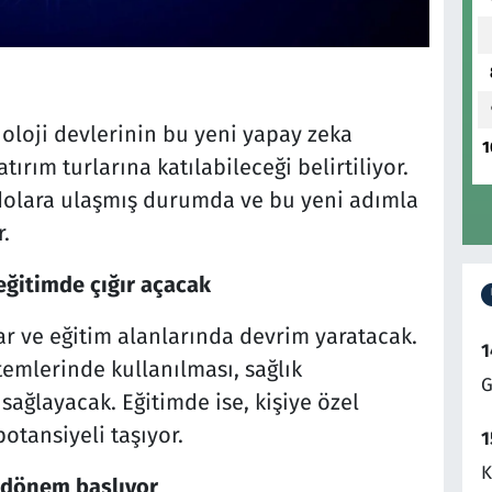
noloji devlerinin bu yeni yapay zeka
1
ırım turlarına katılabileceği belirtiliyor.
 dolara ulaşmış durumda ve bu yeni adımla
.
eğitimde çığır açacak
lar ve eğitim alanlarında devrim yaratacak.
1
emlerinde kullanılması, sağlık
G
ağlayacak. Eğitimde ise, kişiye özel
otansiyeli taşıyor.
1
K
r dönem başlıyor