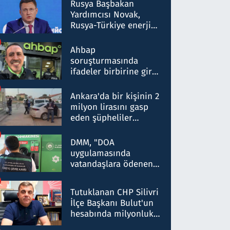
Rusya Başbakan
Yardımcısı Novak,
Rusya-Türkiye enerji
ortaklığının stratejik
nitelikte olduğunu
Ahbap
belirtti
soruşturmasında
ifadeler birbirine girdi:
Dokuz şüphelinin
ifadelerinden ortaya
Ankara'da bir kişinin 2
çıkan tablo şok etti
milyon lirasını gasp
eden şüpheliler
Kırıkkale'de yakalandı
DMM, "DOA
uygulamasında
vatandaşlara ödenen
iade tutarlarının
düşürüldüğü" iddiasını
Tutuklanan CHP Silivri
yalanladı
İlçe Başkanı Bulut'un
hesabında milyonluk
para trafiğine: Patron