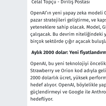
Celal Topçu - Diriliş Postası
OpenAI’ın yeni yapay zeka modeli 
pazar stratejileri geliştirme, ve ka
yeteneklere sahip olacak. Model, GP
çalışacak. Bu devrim niteliğindeki y
birçok sektörde çığır açacak buluşl
Aylık 2000 dolar: Yeni fiyatlandırm
OpenAI, bu yeni teknolojiyi öncelik
Strawberry ve Orion kod adıyla geli
2000 dolarlık ücret, yüksek perfor
hedef alıyor. OpenAI, böylelikle yap
güçlendirmeyi ve Google ile Anthro
hedefliyor.