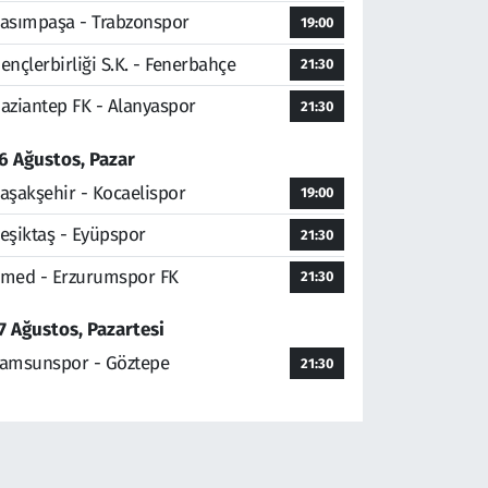
asımpaşa - Trabzonspor
19:00
ençlerbirliği S.K. - Fenerbahçe
21:30
aziantep FK - Alanyaspor
21:30
6 Ağustos, Pazar
aşakşehir - Kocaelispor
19:00
eşiktaş - Eyüpspor
21:30
med - Erzurumspor FK
21:30
7 Ağustos, Pazartesi
amsunspor - Göztepe
21:30