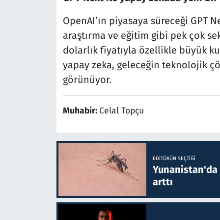
OpenAI’ın piyasaya süreceği GPT Nex
araştırma ve eğitim gibi pek çok sek
dolarlık fiyatıyla özellikle büyük k
yapay zeka, geleceğin teknolojik ç
görünüyor.
Muhabir:
Celal Topçu
EDITÖRÜN SEÇTIĞI
Yunanistan'da B
arttı