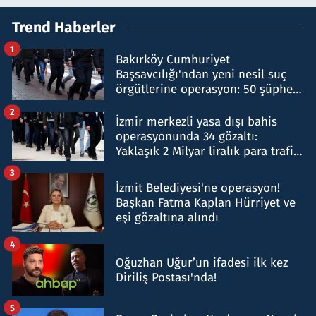
Trend Haberler
1
Bakırköy Cumhuriyet
Başsavcılığı'ndan yeni nesil suç
örgütlerine operasyon: 50 şüpheli
hakkında gözaltı kararı
2
İzmir merkezli yasa dışı bahis
operasyonunda 34 gözaltı:
Yaklaşık 2 Milyar liralık para trafiği
tespit edildi
3
İzmit Belediyesi'ne operasyon!
Başkan Fatma Kaplan Hürriyet ve
eşi gözaltına alındı
4
Oğuzhan Uğur’un ifadesi ilk kez
Diriliş Postası'nda!
5