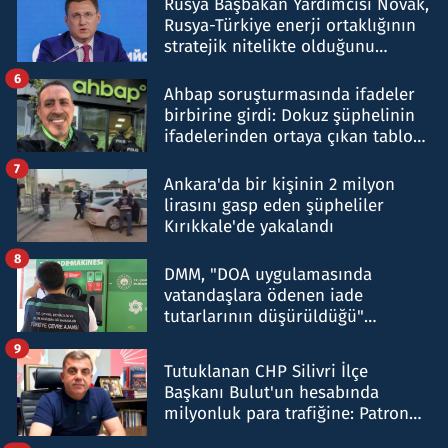
Rusya Başbakan Yardımcısı Novak,
Rusya-Türkiye enerji ortaklığının
stratejik nitelikte olduğunu
belirtti
6
Ahbap soruşturmasında ifadeler
birbirine girdi: Dokuz şüphelinin
ifadelerinden ortaya çıkan tablo
şok etti
7
Ankara'da bir kişinin 2 milyon
lirasını gasp eden şüpheliler
Kırıkkale'de yakalandı
8
DMM, "DOA uygulamasında
vatandaşlara ödenen iade
tutarlarının düşürüldüğü"
iddiasını yalanladı
9
Tutuklanan CHP Silivri İlçe
Başkanı Bulut'un hesabında
milyonluk para trafiğine: Patron
talimat verdi, ben gönderdim