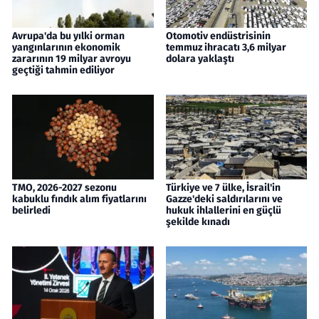
Avrupa'da bu yılki orman
Otomotiv endüstrisinin
yangınlarının ekonomik
temmuz ihracatı 3,6 milyar
zararının 19 milyar avroyu
dolara yaklaştı
geçtiği tahmin ediliyor
TMO, 2026-2027 sezonu
Türkiye ve 7 ülke, İsrail'in
kabuklu fındık alım fiyatlarını
Gazze'deki saldırılarını ve
belirledi
hukuk ihlallerini en güçlü
şekilde kınadı