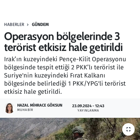
Gündem
HABERLER
GÜNDEM
Haber
Operasyon bölgelerinde 3
Kültür Sanat
terörist etkisiz hale getirildi
Irak’ın kuzeyindeki Pençe-Kilit Operasyonu
Kurumsal Haberler
bölgesinde tespit ettiği 2 PKK’lı terörist ile
Suriye'nin kuzeyindeki Fırat Kalkanı
Lezzet Durağı
bölgesinde belirlediği 1 PKK/YPG'li terörist
Memur ve Kamu
etkisiz hale getirildi.
HAZAL MIHRACE GÖKSUN
Otomobil
23.09.2024 - 12:43
MUHABIR
YAYINLANMA
Oyun
Ramazan