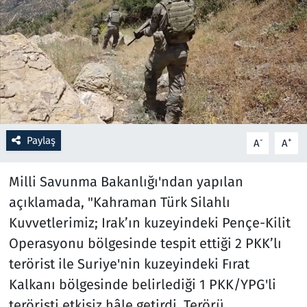
Resmi İlanlar
Rüya Tabirleri
Sağlık
Savunma Sanayi
Paylaş
-
+
A
A
Seçim 2023
Milli Savunma Bakanlığı'ndan yapılan
açıklamada, "Kahraman Türk Silahlı
Spor
Kuvvetlerimiz; Irak’ın kuzeyindeki Pençe-Kilit
Teknoloji ve Bilim
Operasyonu bölgesinde tespit ettiği 2 PKK’lı
terörist ile Suriye'nin kuzeyindeki Fırat
Televizyon
Kalkanı bölgesinde belirlediği 1 PKK/YPG'li
teröristi etkisiz hâle getirdi. Terörü