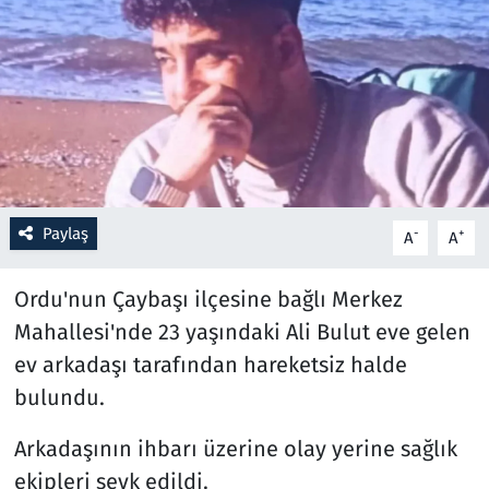
Resmi İlanlar
Rüya Tabirleri
Sağlık
Savunma Sanayi
Paylaş
-
+
A
A
Seçim 2023
Ordu'nun Çaybaşı ilçesine bağlı Merkez
Spor
Mahallesi'nde 23 yaşındaki Ali Bulut eve gelen
ev arkadaşı tarafından hareketsiz halde
Teknoloji ve Bilim
bulundu.
Televizyon
Arkadaşının ihbarı üzerine olay yerine sağlık
ekipleri sevk edildi.