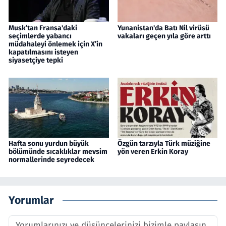
Musk’tan Fransa'daki
Yunanistan'da Batı Nil virüsü
seçimlerde yabancı
vakaları geçen yıla göre arttı
müdahaleyi önlemek için X’in
kapatılmasını isteyen
siyasetçiye tepki
Hafta sonu yurdun büyük
Özgün tarzıyla Türk müziğine
bölümünde sıcaklıklar mevsim
yön veren Erkin Koray
normallerinde seyredecek
Yorumlar