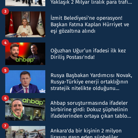
Yaklaşık 2 Milyar liralık para trafiği
tespit edildi
3
İzmit Belediyesi'ne operasyon!
Başkan Fatma Kaplan Hürriyet ve
eşi gözaltına alındı
4
Oğuzhan Uğur’un ifadesi ilk kez
Diriliş Postası'nda!
5
Rusya Başbakan Yardımcısı Novak,
Rusya-Türkiye enerji ortaklığının
stratejik nitelikte olduğunu
belirtti
6
Ahbap soruşturmasında ifadeler
birbirine girdi: Dokuz şüphelinin
ifadelerinden ortaya çıkan tablo
şok etti
7
Ankara'da bir kişinin 2 milyon
lirasını gasp eden şüpheliler