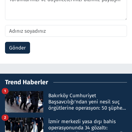
Gönder
Trend Haberler
1
Bakırköy Cumhuriyet
Başsavcılığı'ndan yeni nesil suç
örgütlerine operasyon: 50 şüpheli
hakkında gözaltı kararı
2
İzmir merkezli yasa dışı bahis
operasyonunda 34 gözaltı: