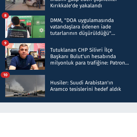
Kırıkkale'de yakalandı
8
DMM, "DOA uygulamasında
vatandaşlara ödenen iade
tutarlarının düşürüldüğü"
iddiasını yalanladı
9
Tutuklanan CHP Silivri İlçe
Başkanı Bulut'un hesabında
milyonluk para trafiğine: Patron
talimat verdi, ben gönderdim
10
Husiler: Suudi Arabistan'ın
Aramco tesislerini hedef aldık