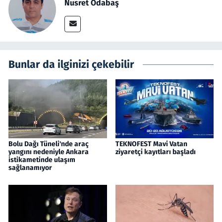
Nusret Odabaş
Bunlar da ilginizi çekebilir
Bolu Dağı Tüneli'nde araç
TEKNOFEST Mavi Vatan
yangını nedeniyle Ankara
ziyaretçi kayıtları başladı
istikametinde ulaşım
sağlanamıyor