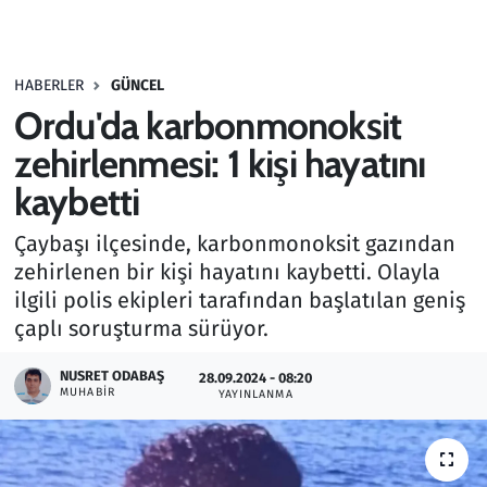
Gündem
HABERLER
GÜNCEL
Haber
Ordu'da karbonmonoksit
Kültür Sanat
zehirlenmesi: 1 kişi hayatını
kaybetti
Kurumsal Haberler
Çaybaşı ilçesinde, karbonmonoksit gazından
Lezzet Durağı
zehirlenen bir kişi hayatını kaybetti. Olayla
ilgili polis ekipleri tarafından başlatılan geniş
Memur ve Kamu
çaplı soruşturma sürüyor.
Otomobil
NUSRET ODABAŞ
28.09.2024 - 08:20
MUHABIR
YAYINLANMA
Oyun
Ramazan