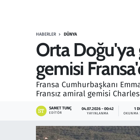
Resmi İlanlar
Rüya Tabirleri
HABERLER
DÜNYA
Orta Doğu'ya 
Sağlık
gemisi Fransa
Savunma Sanayi
Seçim 2023
Fransa Cumhurbaşkanı Emman
Fransız amiral gemisi Charle
Spor
SAMET TUNÇ
04.07.2026 - 00:42
1 D
Teknoloji ve Bilim
EDITÖR
YAYINLANMA
OKUNMA 
Televizyon