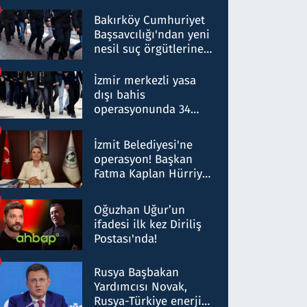
Bakırköy Cumhuriyet
Başsavcılığı'ndan yeni
nesil suç örgütlerine
operasyon: 50 şüpheli
hakkında gözaltı kararı
İzmir merkezli yasa
dışı bahis
operasyonunda 34
gözaltı: Yaklaşık 2
Milyar liralık para
İzmit Belediyesi'ne
trafiği tespit edildi
operasyon! Başkan
Fatma Kaplan Hürriyet
ve eşi gözaltına alındı
Oğuzhan Uğur’un
ifadesi ilk kez Diriliş
Postası'nda!
Rusya Başbakan
Yardımcısı Novak,
Rusya-Türkiye enerji