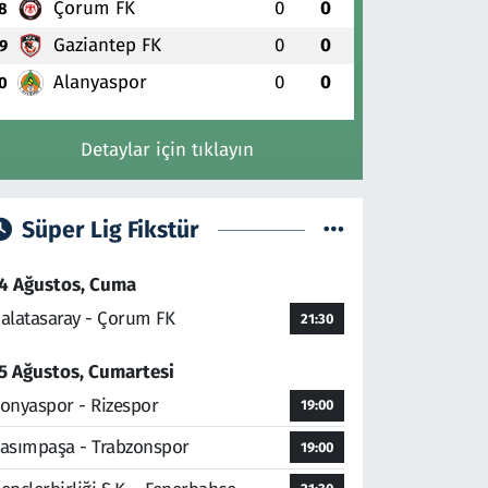
Çorum FK
0
0
8
Gaziantep FK
0
0
9
Alanyaspor
0
0
0
Detaylar için tıklayın
Süper Lig Fikstür
4 Ağustos, Cuma
alatasaray - Çorum FK
21:30
5 Ağustos, Cumartesi
onyaspor - Rizespor
19:00
asımpaşa - Trabzonspor
19:00