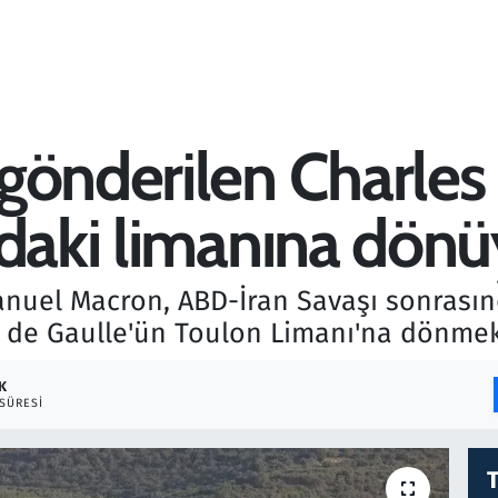
gönderilen Charles
'daki limanına dönü
uel Macron, ABD-İran Savaşı sonrasın
s de Gaulle'ün Toulon Limanı'na dönmek
K
SÜRESI