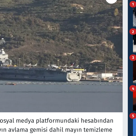
1
2
3
4
5
 sosyal medya platformundaki hesabından
ayın avlama gemisi dahil mayın temizleme