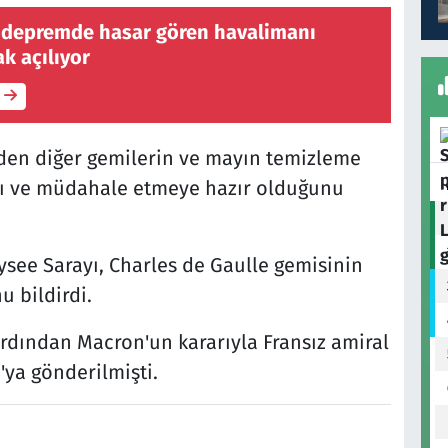
 depremde hasar gören havalimanı
k açılıyor
eden diğer gemilerin ve mayın temizleme
nı ve müdahale etmeye hazır olduğunu
ysee Sarayı, Charles de Gaulle gemisinin
 bildirdi.
rdından Macron'un kararıyla Fransız amiral
'ya gönderilmişti.