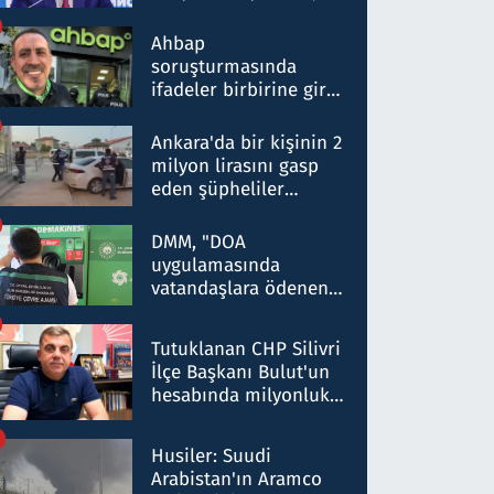
ortaklığının stratejik
nitelikte olduğunu
Ahbap
belirtti
soruşturmasında
ifadeler birbirine girdi:
Dokuz şüphelinin
ifadelerinden ortaya
Ankara'da bir kişinin 2
çıkan tablo şok etti
milyon lirasını gasp
eden şüpheliler
Kırıkkale'de yakalandı
DMM, "DOA
uygulamasında
vatandaşlara ödenen
iade tutarlarının
düşürüldüğü" iddiasını
Tutuklanan CHP Silivri
yalanladı
İlçe Başkanı Bulut'un
hesabında milyonluk
para trafiğine: Patron
talimat verdi, ben
Husiler: Suudi
gönderdim
Arabistan'ın Aramco