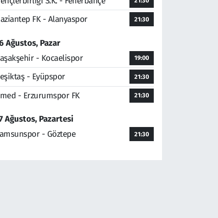
ençlerbirliği S.K. - Fenerbahçe
21:30
aziantep FK - Alanyaspor
21:30
6 Ağustos, Pazar
aşakşehir - Kocaelispor
19:00
eşiktaş - Eyüpspor
21:30
med - Erzurumspor FK
21:30
7 Ağustos, Pazartesi
amsunspor - Göztepe
21:30