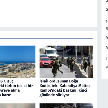
G
G
1
B
B
A
1
S
S 1. güç
İsrail ordusunun Doğu
ki türbin tesisi bir
Kudüs'teki Kalendiya Mülteci
evreye alma
Kampı'ndaki baskını ikinci
 hazır
gününde sürüyor