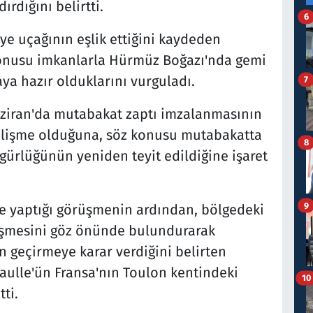
rdığını belirtti.
6
iye uçağının eşlik ettiğini kaydeden
konusu imkanlarla Hürmüz Boğazı'nda gemi
aya hazır olduklarını vurguladı.
7
aziran'da mutabakat zaptı imzalanmasının
 gelişme olduğuna, söz konusu mutabakatta
8
ürlüğünün yeniden teyit edildiğine işaret
9
e yaptığı görüşmenin ardından, bölgedeki
ğişmesini göz önünde bulundurarak
n geçirmeye karar verdiğini belirten
aulle'ün Fransa'nın Toulon kentindeki
10
ti.