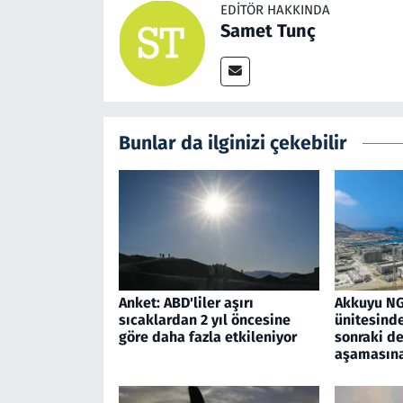
EDITÖR HAKKINDA
Samet Tunç
Bunlar da ilginizi çekebilir
Anket: ABD'liler aşırı
Akkuyu NG
sıcaklardan 2 yıl öncesine
ünitesinde
göre daha fazla etkileniyor
sonraki d
aşamasına