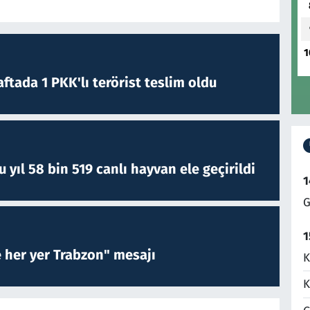
1
ftada 1 PKK'lı terörist teslim oldu
yıl 58 bin 519 canlı hayvan ele geçirildi
1
G
1
e her yer Trabzon" mesajı
K
K