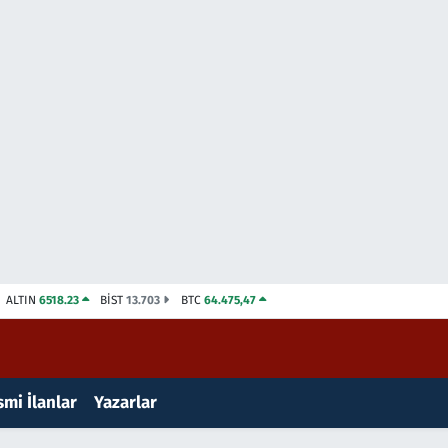
ALTIN
6518.23
BİST
13.703
BTC
64.475,47
mi İlanlar
Yazarlar