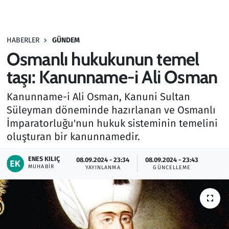
Gündem
HABERLER
GÜNDEM
Haber
Osmanlı hukukunun temel
Kültür Sanat
taşı: Kanunname-i Ali Osman
Kanunname-i Ali Osman, Kanuni Sultan
Kurumsal Haberler
Süleyman döneminde hazırlanan ve Osmanlı
İmparatorluğu'nun hukuk sisteminin temelini
Lezzet Durağı
oluşturan bir kanunnamedir.
Memur ve Kamu
ENES KILIÇ
08.09.2024 - 23:34
08.09.2024 - 23:43
MUHABIR
YAYINLANMA
GÜNCELLEME
Otomobil
Oyun
Ramazan