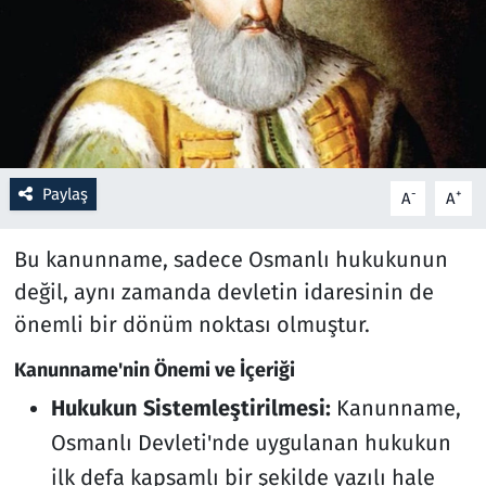
Resmi İlanlar
Rüya Tabirleri
Sağlık
Paylaş
-
+
A
A
Savunma Sanayi
Bu kanunname, sadece Osmanlı hukukunun
Seçim 2023
değil, aynı zamanda devletin idaresinin de
önemli bir dönüm noktası olmuştur.
Spor
Kanunname'nin Önemi ve İçeriği
Teknoloji ve Bilim
Hukukun Sistemleştirilmesi:
Kanunname,
Televizyon
Osmanlı Devleti'nde uygulanan hukukun
ilk defa kapsamlı bir şekilde yazılı hale