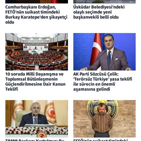
Cumhurbaşkanı Erdoğan,
Üsküdar Belediyesi'ndeki
FETÖ'nün suikast timindeki
olaylı seçimde yeni
Burkay Karatepe'den şikayetçi
başkanvekili belli oldu
oldu
10 soruda Milli Dayanışma ve
AK Parti Sözcüsü Çelik:
Toplumsal Bütünleşmenin
'Terörsüz Türkiye' yasa teklifi
Güçlendirilmesine Dair Kanun
ile sürecin en önemli
Teklifi
aşamasına gelindi