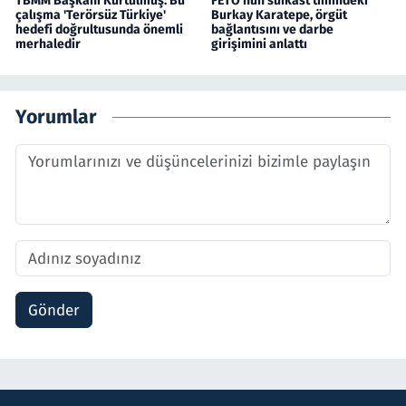
TBMM Başkanı Kurtulmuş: Bu
FETÖ'nün suikast timindeki
çalışma 'Terörsüz Türkiye'
Burkay Karatepe, örgüt
hedefi doğrultusunda önemli
bağlantısını ve darbe
merhaledir
girişimini anlattı
Yorumlar
Gönder