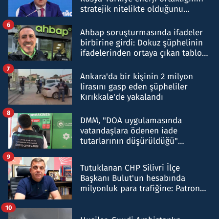
stratejik nitelikte olduğunu
belirtti
6
Ahbap soruşturmasında ifadeler
birbirine girdi: Dokuz şüphelinin
ifadelerinden ortaya çıkan tablo
şok etti
7
Ankara'da bir kişinin 2 milyon
lirasını gasp eden şüpheliler
Kırıkkale'de yakalandı
8
DMM, "DOA uygulamasında
vatandaşlara ödenen iade
tutarlarının düşürüldüğü"
iddiasını yalanladı
9
Tutuklanan CHP Silivri İlçe
Başkanı Bulut'un hesabında
milyonluk para trafiğine: Patron
talimat verdi, ben gönderdim
10