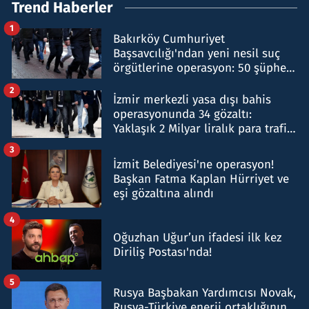
Trend Haberler
1
Bakırköy Cumhuriyet
Başsavcılığı'ndan yeni nesil suç
örgütlerine operasyon: 50 şüpheli
hakkında gözaltı kararı
2
İzmir merkezli yasa dışı bahis
operasyonunda 34 gözaltı:
Yaklaşık 2 Milyar liralık para trafiği
tespit edildi
3
İzmit Belediyesi'ne operasyon!
Başkan Fatma Kaplan Hürriyet ve
eşi gözaltına alındı
4
Oğuzhan Uğur’un ifadesi ilk kez
Diriliş Postası'nda!
5
Rusya Başbakan Yardımcısı Novak,
Rusya-Türkiye enerji ortaklığının