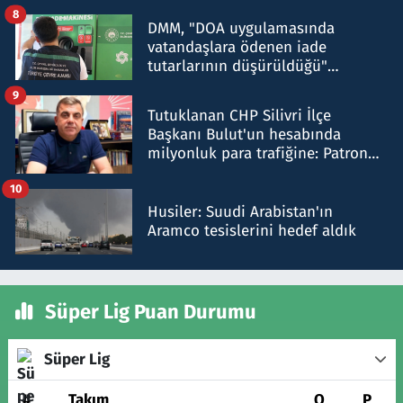
8
DMM, "DOA uygulamasında
vatandaşlara ödenen iade
tutarlarının düşürüldüğü"
iddiasını yalanladı
9
Tutuklanan CHP Silivri İlçe
Başkanı Bulut'un hesabında
milyonluk para trafiğine: Patron
talimat verdi, ben gönderdim
10
Husiler: Suudi Arabistan'ın
Aramco tesislerini hedef aldık
Süper Lig Puan Durumu
Süper Lig
#
Takım
O
P