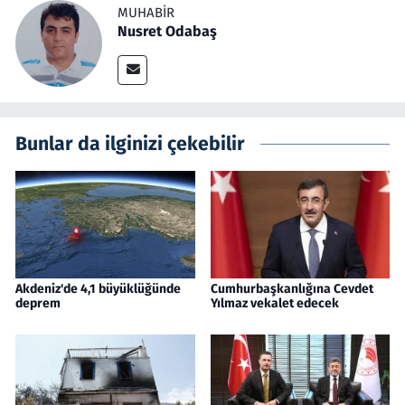
MUHABIR
Nusret Odabaş
Bunlar da ilginizi çekebilir
Akdeniz'de 4,1 büyüklüğünde
Cumhurbaşkanlığına Cevdet
deprem
Yılmaz vekalet edecek