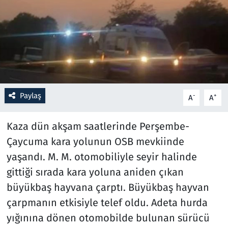
Resmi İlanlar
Rüya Tabirleri
Sağlık
Paylaş
-
+
A
A
Savunma Sanayi
Kaza dün akşam saatlerinde Perşembe-
Seçim 2023
Çaycuma kara yolunun OSB mevkiinde
Spor
yaşandı. M. M. otomobiliyle seyir halinde
gittiği sırada kara yoluna aniden çıkan
Teknoloji ve Bilim
büyükbaş hayvana çarptı. Büyükbaş hayvan
çarpmanın etkisiyle telef oldu. Adeta hurda
Televizyon
yığınına dönen otomobilde bulunan sürücü