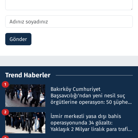
Gönder
Trend Haberler
1
Bakırköy Cumhuriyet
Başsavcılığı'ndan yeni nesil suç
örgütlerine operasyon: 50 şüpheli
hakkında gözaltı kararı
2
İzmir merkezli yasa dışı bahis
operasyonunda 34 gözaltı:
Yaklaşık 2 Milyar liralık para trafiği
tespit edildi