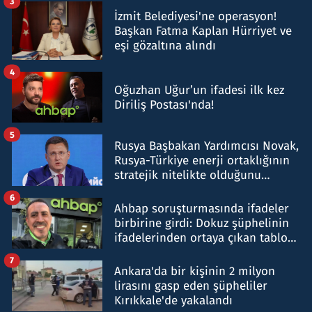
3
İzmit Belediyesi'ne operasyon!
Başkan Fatma Kaplan Hürriyet ve
eşi gözaltına alındı
4
Oğuzhan Uğur’un ifadesi ilk kez
Diriliş Postası'nda!
5
Rusya Başbakan Yardımcısı Novak,
Rusya-Türkiye enerji ortaklığının
stratejik nitelikte olduğunu
belirtti
6
Ahbap soruşturmasında ifadeler
birbirine girdi: Dokuz şüphelinin
ifadelerinden ortaya çıkan tablo
şok etti
7
Ankara'da bir kişinin 2 milyon
lirasını gasp eden şüpheliler
Kırıkkale'de yakalandı