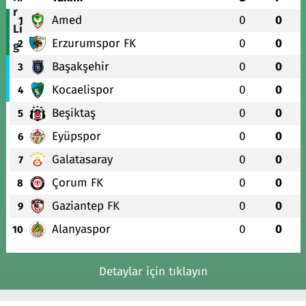
Amed
0
0
1
Erzurumspor FK
0
0
2
Başakşehir
0
0
3
Kocaelispor
0
0
4
Beşiktaş
0
0
5
Eyüpspor
0
0
6
Galatasaray
0
0
7
Çorum FK
0
0
8
Gaziantep FK
0
0
9
Alanyaspor
0
0
10
Detaylar için tıklayın