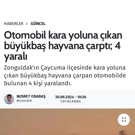
Gündem
HABERLER
GÜNCEL
Haber
Otomobil kara yoluna çıkan
Kültür Sanat
büyükbaş hayvana çarptı; 4
yaralı
Kurumsal Haberler
Zonguldak'ın Çaycuma ilçesinde kara yoluna
Lezzet Durağı
çıkan büyükbaş hayvana çarpan otomobilde
bulunan 4 kişi yaralandı.
Memur ve Kamu
NUSRET ODABAŞ
30.09.2024 - 10:36
MUHABIR
YAYINLANMA
Otomobil
Oyun
Ramazan