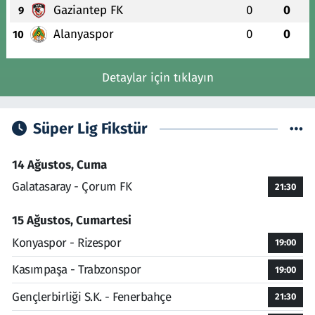
Gaziantep FK
0
0
9
Alanyaspor
0
0
10
Detaylar için tıklayın
Süper Lig Fikstür
14 Ağustos, Cuma
Galatasaray - Çorum FK
21:30
15 Ağustos, Cumartesi
Konyaspor - Rizespor
19:00
Kasımpaşa - Trabzonspor
19:00
Gençlerbirliği S.K. - Fenerbahçe
21:30