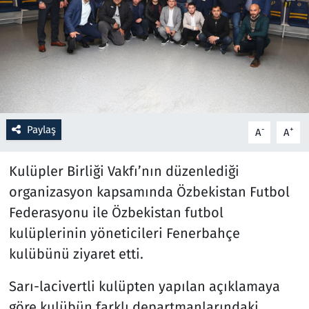
Resmi İlanlar
Rüya Tabirleri
Sağlık
Paylaş
-
+
A
A
Savunma Sanayi
Kulüpler Birliği Vakfı’nın düzenlediği
Seçim 2023
organizasyon kapsamında Özbekistan Futbol
Spor
Federasyonu ile Özbekistan futbol
kulüplerinin yöneticileri Fenerbahçe
Teknoloji ve Bilim
kulübünü ziyaret etti.
Televizyon
Sarı-lacivertli kulüpten yapılan açıklamaya
göre kulübün farklı departmanlarındaki