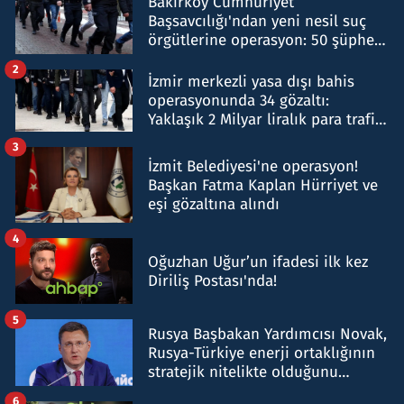
Bakırköy Cumhuriyet
Başsavcılığı'ndan yeni nesil suç
örgütlerine operasyon: 50 şüpheli
hakkında gözaltı kararı
2
İzmir merkezli yasa dışı bahis
operasyonunda 34 gözaltı:
Yaklaşık 2 Milyar liralık para trafiği
tespit edildi
3
İzmit Belediyesi'ne operasyon!
Başkan Fatma Kaplan Hürriyet ve
eşi gözaltına alındı
4
Oğuzhan Uğur’un ifadesi ilk kez
Diriliş Postası'nda!
5
Rusya Başbakan Yardımcısı Novak,
Rusya-Türkiye enerji ortaklığının
stratejik nitelikte olduğunu
belirtti
6