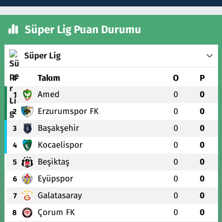
Süper Lig Puan Durumu
Süper Lig
#
Takım
O
P
Amed
0
0
1
Erzurumspor FK
0
0
2
Başakşehir
0
0
3
Kocaelispor
0
0
4
Beşiktaş
0
0
5
Eyüpspor
0
0
6
Galatasaray
0
0
7
Çorum FK
0
0
8