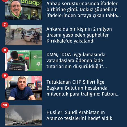
Ahbap soruşturmasında ifadeler
birbirine girdi: Dokuz şüphelinin
ifadelerinden ortaya çıkan tablo
şok etti
7
Ankara'da bir kişinin 2 milyon
lirasını gasp eden şüpheliler
Kırıkkale'de yakalandı
8
DMM, "DOA uygulamasında
vatandaşlara ödenen iade
tutarlarının düşürüldüğü"
iddiasını yalanladı
9
Tutuklanan CHP Silivri İlçe
Başkanı Bulut'un hesabında
milyonluk para trafiğine: Patron
talimat verdi, ben gönderdim
10
Husiler: Suudi Arabistan'ın
Aramco tesislerini hedef aldık