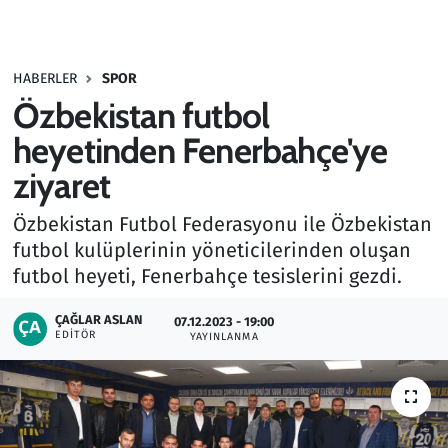
Gündem
HABERLER
SPOR
Haber
Özbekistan futbol
Kültür Sanat
heyetinden Fenerbahçe'ye
ziyaret
Kurumsal Haberler
Özbekistan Futbol Federasyonu ile Özbekistan
Lezzet Durağı
futbol kulüplerinin yöneticilerinden oluşan
futbol heyeti, Fenerbahçe tesislerini gezdi.
Memur ve Kamu
ÇAĞLAR ASLAN
07.12.2023 - 19:00
EDITÖR
YAYINLANMA
Otomobil
Oyun
Ramazan