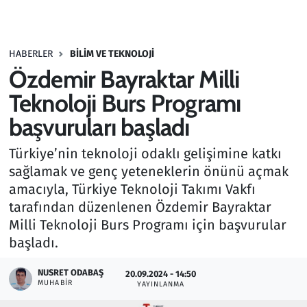
Gündem
HABERLER
BILIM VE TEKNOLOJI
Haber
Özdemir Bayraktar Milli
Kültür Sanat
Teknoloji Burs Programı
başvuruları başladı
Kurumsal Haberler
Türkiye’nin teknoloji odaklı gelişimine katkı
Lezzet Durağı
sağlamak ve genç yeteneklerin önünü açmak
amacıyla, Türkiye Teknoloji Takımı Vakfı
Memur ve Kamu
tarafından düzenlenen Özdemir Bayraktar
Milli Teknoloji Burs Programı için başvurular
Otomobil
başladı.
Oyun
NUSRET ODABAŞ
20.09.2024 - 14:50
MUHABIR
YAYINLANMA
Ramazan