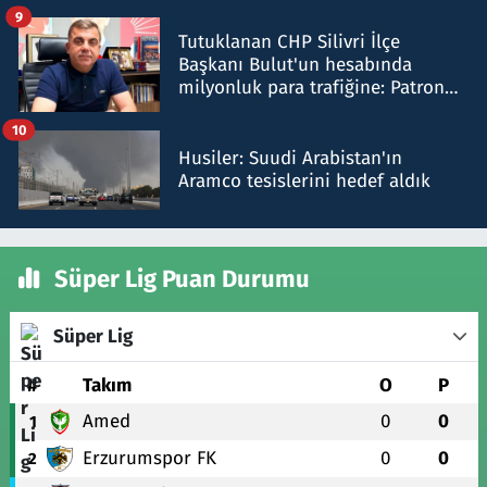
iddiasını yalanladı
9
Tutuklanan CHP Silivri İlçe
Başkanı Bulut'un hesabında
milyonluk para trafiğine: Patron
talimat verdi, ben gönderdim
10
Husiler: Suudi Arabistan'ın
Aramco tesislerini hedef aldık
Süper Lig Puan Durumu
Süper Lig
#
Takım
O
P
Amed
0
0
1
Erzurumspor FK
0
0
2