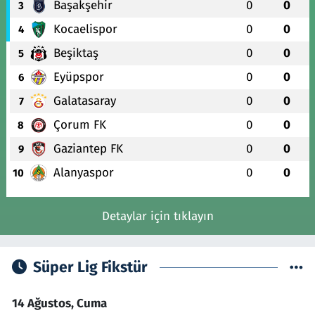
Başakşehir
0
0
3
Kocaelispor
0
0
4
Beşiktaş
0
0
5
Eyüpspor
0
0
6
Galatasaray
0
0
7
Çorum FK
0
0
8
Gaziantep FK
0
0
9
Alanyaspor
0
0
10
Detaylar için tıklayın
Süper Lig Fikstür
14 Ağustos, Cuma