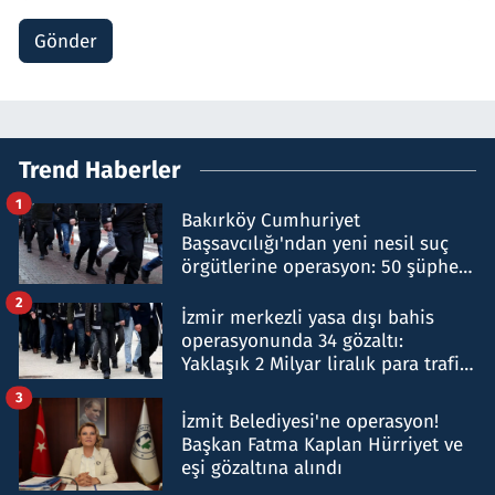
Gönder
Trend Haberler
1
Bakırköy Cumhuriyet
Başsavcılığı'ndan yeni nesil suç
örgütlerine operasyon: 50 şüpheli
hakkında gözaltı kararı
2
İzmir merkezli yasa dışı bahis
operasyonunda 34 gözaltı:
Yaklaşık 2 Milyar liralık para trafiği
tespit edildi
3
İzmit Belediyesi'ne operasyon!
Başkan Fatma Kaplan Hürriyet ve
eşi gözaltına alındı