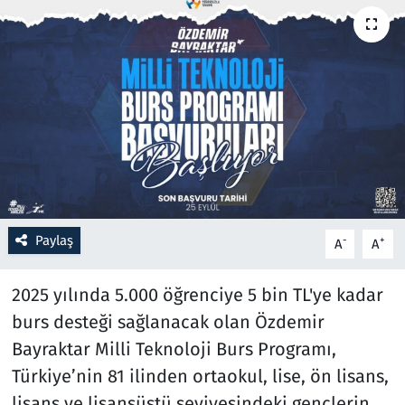
Resmi İlanlar
Rüya Tabirleri
Sağlık
Savunma Sanayi
Seçim 2023
Paylaş
-
+
A
A
Spor
2025 yılında 5.000 öğrenciye 5 bin TL'ye kadar
Teknoloji ve Bilim
burs desteği sağlanacak olan Özdemir
Bayraktar Milli Teknoloji Burs Programı,
Televizyon
Türkiye’nin 81 ilinden ortaokul, lise, ön lisans,
lisans ve lisansüstü seviyesindeki gençlerin