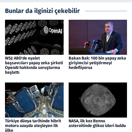
Bunlar da ilginizi çekebilir
WSJ: ABD'de eyalet
Bakan Bak: 100 bin yapay zeka
başsavcıları yapay zeka şirketi
girişimcisi yetiştirmeyi
OpenAI hakkında soruşturma
hedefliyoruz
başlattı
Türkiye dünya tarihinde hibrit
NASA, ilk kez Bennu
motoru uzayda ateşleyen ilk
asteroitinde glikoz izleri buldu
ülke