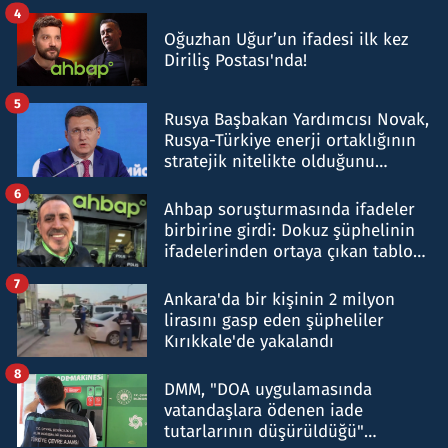
4
Oğuzhan Uğur’un ifadesi ilk kez
Diriliş Postası'nda!
5
Rusya Başbakan Yardımcısı Novak,
Rusya-Türkiye enerji ortaklığının
stratejik nitelikte olduğunu
belirtti
6
Ahbap soruşturmasında ifadeler
birbirine girdi: Dokuz şüphelinin
ifadelerinden ortaya çıkan tablo
şok etti
7
Ankara'da bir kişinin 2 milyon
lirasını gasp eden şüpheliler
Kırıkkale'de yakalandı
8
DMM, "DOA uygulamasında
vatandaşlara ödenen iade
tutarlarının düşürüldüğü"