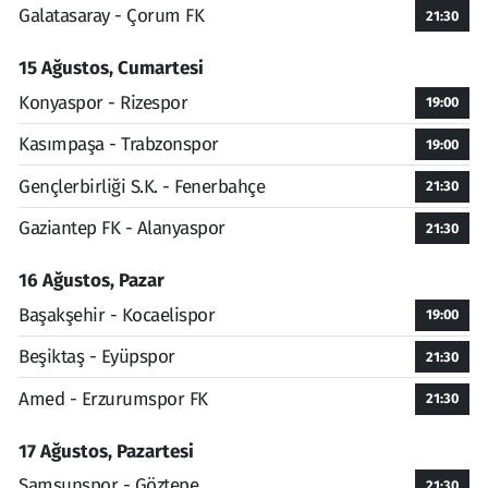
Galatasaray - Çorum FK
21:30
15 Ağustos, Cumartesi
Konyaspor - Rizespor
19:00
Kasımpaşa - Trabzonspor
19:00
Gençlerbirliği S.K. - Fenerbahçe
21:30
Gaziantep FK - Alanyaspor
21:30
16 Ağustos, Pazar
Başakşehir - Kocaelispor
19:00
Beşiktaş - Eyüpspor
21:30
Amed - Erzurumspor FK
21:30
17 Ağustos, Pazartesi
Samsunspor - Göztepe
21:30