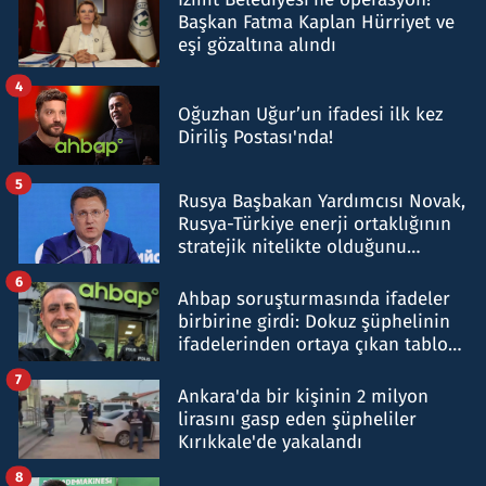
Başkan Fatma Kaplan Hürriyet ve
eşi gözaltına alındı
4
Oğuzhan Uğur’un ifadesi ilk kez
Diriliş Postası'nda!
5
Rusya Başbakan Yardımcısı Novak,
Rusya-Türkiye enerji ortaklığının
stratejik nitelikte olduğunu
belirtti
6
Ahbap soruşturmasında ifadeler
birbirine girdi: Dokuz şüphelinin
ifadelerinden ortaya çıkan tablo
şok etti
7
Ankara'da bir kişinin 2 milyon
lirasını gasp eden şüpheliler
Kırıkkale'de yakalandı
8