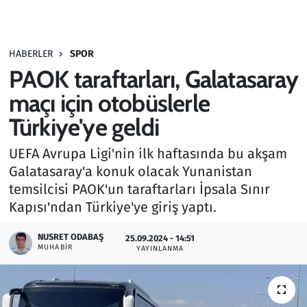
Gündem
HABERLER
SPOR
Haber
PAOK taraftarları, Galatasaray
Kültür Sanat
maçı için otobüslerle
Türkiye'ye geldi
Kurumsal Haberler
UEFA Avrupa Ligi'nin ilk haftasında bu akşam
Lezzet Durağı
Galatasaray'a konuk olacak Yunanistan
temsilcisi PAOK'un taraftarları İpsala Sınır
Memur ve Kamu
Kapısı'ndan Türkiye'ye giriş yaptı.
Otomobil
NUSRET ODABAŞ
25.09.2024 - 14:51
MUHABIR
YAYINLANMA
Oyun
Ramazan