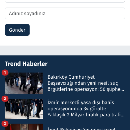
Gönder
Trend Haberler
1
Bakırköy Cumhuriyet
Başsavcılığı'ndan yeni nesil suç
örgütlerine operasyon: 50 şüpheli
hakkında gözaltı kararı
2
İzmir merkezli yasa dışı bahis
operasyonunda 34 gözaltı:
Yaklaşık 2 Milyar liralık para trafiği
tespit edildi
3
İzmit Belediyesi'ne operasyon!