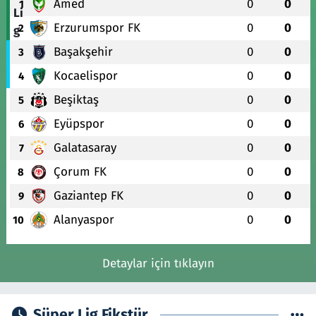
Amed
0
0
1
Erzurumspor FK
0
0
2
Başakşehir
0
0
3
Kocaelispor
0
0
4
Beşiktaş
0
0
5
Eyüpspor
0
0
6
Galatasaray
0
0
7
Çorum FK
0
0
8
Gaziantep FK
0
0
9
Alanyaspor
0
0
10
Detaylar için tıklayın
Süper Lig Fikstür