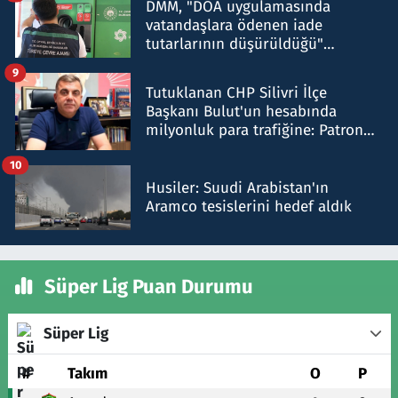
DMM, "DOA uygulamasında
vatandaşlara ödenen iade
tutarlarının düşürüldüğü"
iddiasını yalanladı
9
Tutuklanan CHP Silivri İlçe
Başkanı Bulut'un hesabında
milyonluk para trafiğine: Patron
talimat verdi, ben gönderdim
10
Husiler: Suudi Arabistan'ın
Aramco tesislerini hedef aldık
Süper Lig Puan Durumu
Süper Lig
#
Takım
O
P