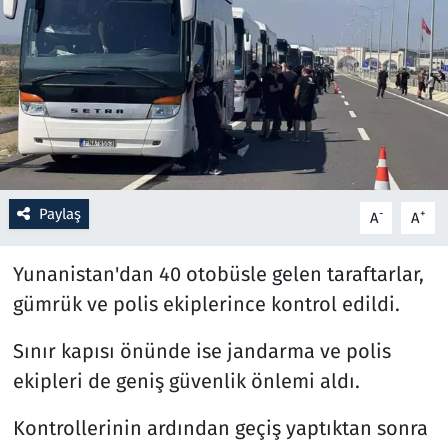
Resmi İlanlar
Rüya Tabirleri
Sağlık
Savunma Sanayi
Paylaş
-
+
A
A
Seçim 2023
Yunanistan'dan 40 otobüsle gelen taraftarlar,
Spor
gümrük ve polis ekiplerince kontrol edildi.
Sınır kapısı önünde ise jandarma ve polis
Teknoloji ve Bilim
ekipleri de geniş güvenlik önlemi aldı.
Televizyon
Kontrollerinin ardından geçiş yaptıktan sonra