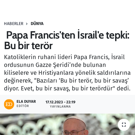
Gündem
HABERLER
DÜNYA
Haber
Papa Francis'ten İsrail'e tepki:
Kültür Sanat
Bu bir terör
Katoliklerin ruhani lideri Papa Francis, İsrail
Kurumsal Haberler
ordusunun Gazze Şeridi’nde bulunan
kiliselere ve Hristiyanlara yönelik saldırılarına
Lezzet Durağı
değinerek, “Bazıları ‘Bu bir terör, bu bir savaş’
Memur ve Kamu
diyor. Evet, bu bir savaş, bu bir terördür" dedi.
ELA DUYAR
Otomobil
17.12.2023 - 22:19
EDITÖR
YAYINLANMA
Oyun
Ramazan