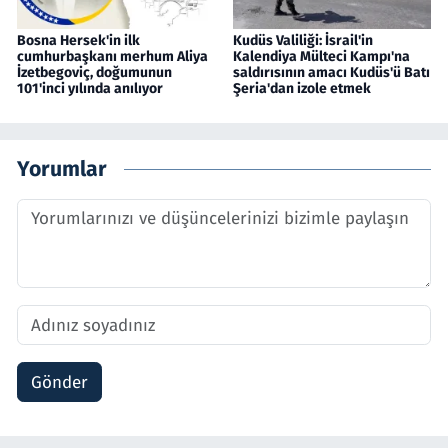
Bosna Hersek'in ilk
Kudüs Valiliği: İsrail'in
cumhurbaşkanı merhum Aliya
Kalendiya Mülteci Kampı'na
İzetbegoviç, doğumunun
saldırısının amacı Kudüs'ü Batı
101'inci yılında anılıyor
Şeria'dan izole etmek
Yorumlar
Gönder