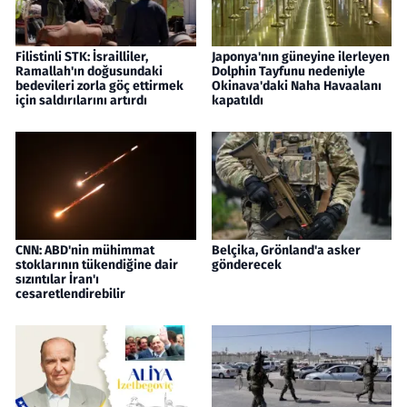
Filistinli STK: İsrailliler,
Japonya'nın güneyine ilerleyen
Ramallah'ın doğusundaki
Dolphin Tayfunu nedeniyle
bedevileri zorla göç ettirmek
Okinava'daki Naha Havaalanı
için saldırılarını artırdı
kapatıldı
CNN: ABD'nin mühimmat
Belçika, Grönland'a asker
stoklarının tükendiğine dair
gönderecek
sızıntılar İran'ı
cesaretlendirebilir