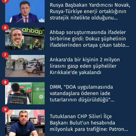
Rusya Başbakan Yardımcısı Novak,
Rusya-Türkiye enerji ortaklığının
stratejik nitelikte olduğunu
belirtti
6
Ahbap soruşturmasında ifadeler
birbirine girdi: Dokuz şüphelinin
ifadelerinden ortaya çıkan tablo
şok etti
7
Ankara'da bir kişinin 2 milyon
lirasını gasp eden şüpheliler
Kırıkkale'de yakalandı
8
DMM, "DOA uygulamasında
vatandaşlara ödenen iade
tutarlarının düşürüldüğü"
iddiasını yalanladı
9
Tutuklanan CHP Silivri İlçe
Başkanı Bulut'un hesabında
milyonluk para trafiğine: Patron
talimat verdi, ben gönderdim