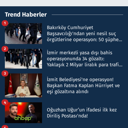
Trend Haberler
1
Bakırköy Cumhuriyet
Başsavcılığı'ndan yeni nesil suç
örgütlerine operasyon: 50 şüpheli
hakkında gözaltı kararı
2
İzmir merkezli yasa dışı bahis
operasyonunda 34 gözaltı:
Yaklaşık 2 Milyar liralık para trafiği
tespit edildi
3
İzmit Belediyesi'ne operasyon!
Başkan Fatma Kaplan Hürriyet ve
eşi gözaltına alındı
4
Oğuzhan Uğur’un ifadesi ilk kez
Diriliş Postası'nda!
5