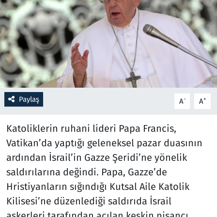
Resmi İlanlar
Rüya Tabirleri
Sağlık
Savunma Sanayi
Paylaş
-
+
A
A
Seçim 2023
Katoliklerin ruhani lideri Papa Francis,
Vatikan’da yaptığı geleneksel pazar duasının
Spor
ardından İsrail’in Gazze Şeridi’ne yönelik
Teknoloji ve Bilim
saldırılarına değindi. Papa, Gazze’de
Hristiyanların sığındığı Kutsal Aile Katolik
Televizyon
Kilisesi’ne düzenlediği saldırıda İsrail
askerleri tarafından açılan keskin nişancı