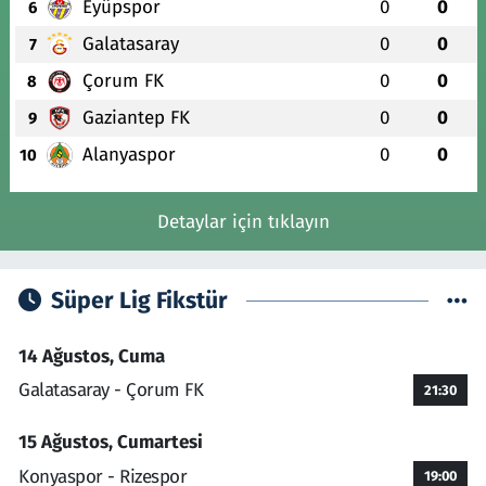
Eyüpspor
0
0
6
Galatasaray
0
0
7
Çorum FK
0
0
8
Gaziantep FK
0
0
9
Alanyaspor
0
0
10
Detaylar için tıklayın
Süper Lig Fikstür
14 Ağustos, Cuma
Galatasaray - Çorum FK
21:30
15 Ağustos, Cumartesi
Konyaspor - Rizespor
19:00