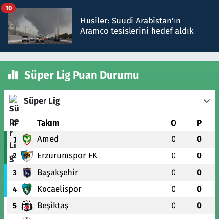
10
Husiler: Suudi Arabistan'ın
Aramco tesislerini hedef aldık
Süper Lig Puan Durumu
Süper Lig
#
Takım
O
P
Amed
0
0
1
Erzurumspor FK
0
0
2
Başakşehir
0
0
3
Kocaelispor
0
0
4
Beşiktaş
0
0
5