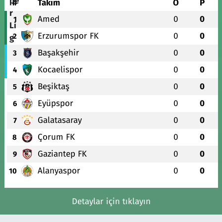
#
Takım
O
P
Amed
0
0
1
Erzurumspor FK
0
0
2
Başakşehir
0
0
3
Kocaelispor
0
0
4
Beşiktaş
0
0
5
Eyüpspor
0
0
6
Galatasaray
0
0
7
Çorum FK
0
0
8
Gaziantep FK
0
0
9
Alanyaspor
0
0
10
Detaylar için tıklayın