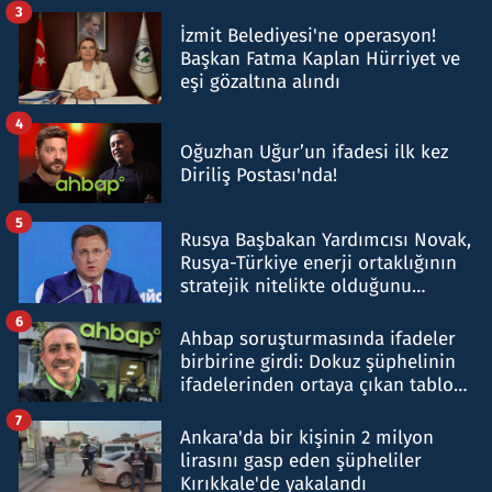
tespit edildi
3
İzmit Belediyesi'ne operasyon!
Başkan Fatma Kaplan Hürriyet ve
eşi gözaltına alındı
4
Oğuzhan Uğur’un ifadesi ilk kez
Diriliş Postası'nda!
5
Rusya Başbakan Yardımcısı Novak,
Rusya-Türkiye enerji ortaklığının
stratejik nitelikte olduğunu
belirtti
6
Ahbap soruşturmasında ifadeler
birbirine girdi: Dokuz şüphelinin
ifadelerinden ortaya çıkan tablo
şok etti
7
Ankara'da bir kişinin 2 milyon
lirasını gasp eden şüpheliler
Kırıkkale'de yakalandı