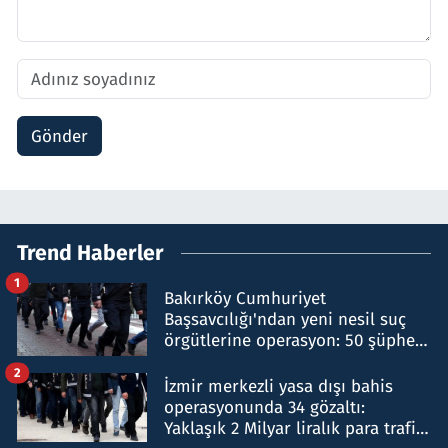
Gönder
Trend Haberler
1
Bakırköy Cumhuriyet
Başsavcılığı'ndan yeni nesil suç
örgütlerine operasyon: 50 şüpheli
hakkında gözaltı kararı
2
İzmir merkezli yasa dışı bahis
operasyonunda 34 gözaltı:
Yaklaşık 2 Milyar liralık para trafiği