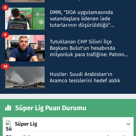
8
DMM, "DOA uygulamasında
vatandaşlara ödenen iade
tutarlarının düşürüldüğü"
iddiasını yalanladı
9
Tutuklanan CHP Silivri İlçe
Başkanı Bulut'un hesabında
milyonluk para trafiğine: Patron
talimat verdi, ben gönderdim
10
Husiler: Suudi Arabistan'ın
Aramco tesislerini hedef aldık
Süper Lig Puan Durumu
Süper Lig