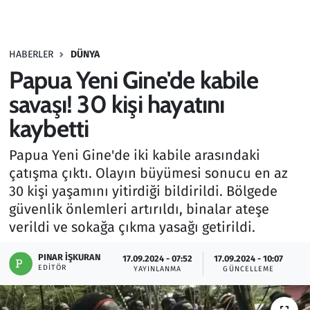
Gündem
HABERLER
DÜNYA
Haber
Papua Yeni Gine'de kabile
Kültür Sanat
savaşı! 30 kişi hayatını
kaybetti
Kurumsal Haberler
Papua Yeni Gine'de iki kabile arasındaki
Lezzet Durağı
çatışma çıktı. Olayın büyümesi sonucu en az
30 kişi yaşamını yitirdiği bildirildi. Bölgede
Memur ve Kamu
güvenlik önlemleri artırıldı, binalar ateşe
verildi ve sokağa çıkma yasağı getirildi.
Otomobil
PINAR İŞKURAN
17.09.2024 - 07:52
17.09.2024 - 10:07
EDITÖR
Oyun
YAYINLANMA
GÜNCELLEME
Ramazan