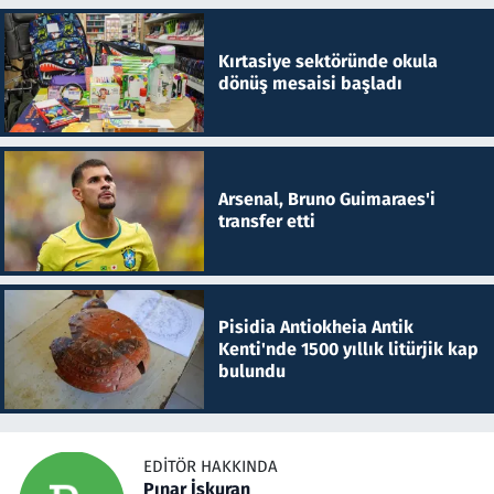
Kırtasiye sektöründe okula
dönüş mesaisi başladı
Arsenal, Bruno Guimaraes'i
transfer etti
Pisidia Antiokheia Antik
Kenti'nde 1500 yıllık litürjik kap
bulundu
EDITÖR HAKKINDA
Pınar İşkuran