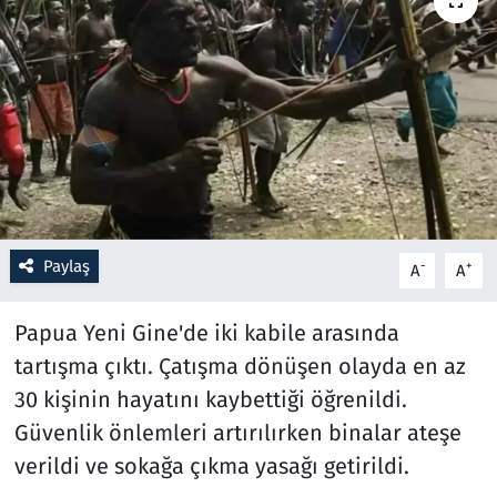
Resmi İlanlar
Rüya Tabirleri
Sağlık
Savunma Sanayi
Paylaş
-
+
A
A
Seçim 2023
Papua Yeni Gine'de iki kabile arasında
Spor
tartışma çıktı. Çatışma dönüşen olayda en az
Teknoloji ve Bilim
30 kişinin hayatını kaybettiği öğrenildi.
Güvenlik önlemleri artırılırken binalar ateşe
Televizyon
verildi ve sokağa çıkma yasağı getirildi.