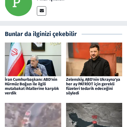
Bunlar da ilginizi çekebilir
İran Cumhurbaşkanı: ABD'nin
Zelenskiy, ABD'nin Ukrayna'ya
Hürmüz Boğazı ile ilgili
her ay PATRİOT için gerekli
mutabakat ihlallerine karşılık
füzeleri tedarik edeceğini
verdik
söyledi