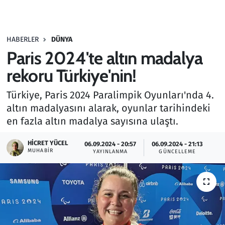
Gündem
HABERLER
DÜNYA
Haber
Paris 2024'te altın madalya
Kültür Sanat
rekoru Türkiye'nin!
Türkiye, Paris 2024 Paralimpik Oyunları'nda 4.
Kurumsal Haberler
altın madalyasını alarak, oyunlar tarihindeki
en fazla altın madalya sayısına ulaştı.
Lezzet Durağı
HICRET YÜCEL
06.09.2024 - 20:57
06.09.2024 - 21:13
Memur ve Kamu
MUHABIR
YAYINLANMA
GÜNCELLEME
Otomobil
Oyun
Ramazan