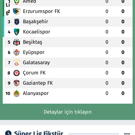
Amed
0
0
1
Erzurumspor FK
0
0
2
Başakşehir
0
0
3
Kocaelispor
0
0
4
Beşiktaş
0
0
5
Eyüpspor
0
0
6
Galatasaray
0
0
7
Çorum FK
0
0
8
Gaziantep FK
0
0
9
Alanyaspor
0
0
10
Detaylar için tıklayın
Süper Lig Fikstür