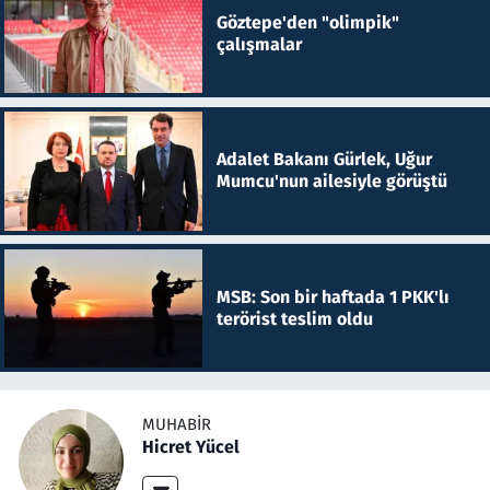
Göztepe'den "olimpik"
çalışmalar
Adalet Bakanı Gürlek, Uğur
Mumcu'nun ailesiyle görüştü
MSB: Son bir haftada 1 PKK'lı
terörist teslim oldu
MUHABIR
Hicret Yücel