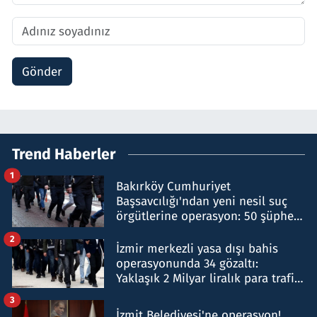
Gönder
Trend Haberler
1
Bakırköy Cumhuriyet
Başsavcılığı'ndan yeni nesil suç
örgütlerine operasyon: 50 şüpheli
hakkında gözaltı kararı
2
İzmir merkezli yasa dışı bahis
operasyonunda 34 gözaltı:
Yaklaşık 2 Milyar liralık para trafiği
tespit edildi
3
İzmit Belediyesi'ne operasyon!