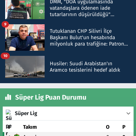
DMM, "DOA uygulamasında
vatandaşlara ödenen iade
tutarlarının düşürüldüğü"
iddiasını yalanladı
9
Tutuklanan CHP Silivri İlçe
Başkanı Bulut'un hesabında
milyonluk para trafiğine: Patron
talimat verdi, ben gönderdim
10
Husiler: Suudi Arabistan'ın
Aramco tesislerini hedef aldık
Süper Lig Puan Durumu
Süper Lig
#
Takım
O
P