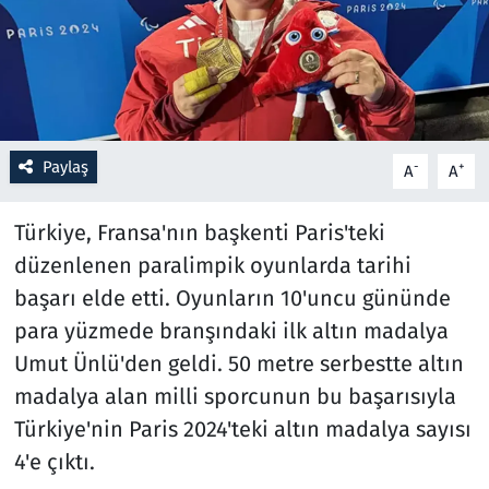
Resmi İlanlar
Rüya Tabirleri
Sağlık
Paylaş
-
+
A
A
Savunma Sanayi
Türkiye, Fransa'nın başkenti Paris'teki
düzenlenen paralimpik oyunlarda tarihi
Seçim 2023
başarı elde etti. Oyunların 10'uncu gününde
para yüzmede branşındaki ilk altın madalya
Spor
Umut Ünlü'den geldi. 50 metre serbestte altın
Teknoloji ve Bilim
madalya alan milli sporcunun bu başarısıyla
Türkiye'nin Paris 2024'teki altın madalya sayısı
Televizyon
4'e çıktı.