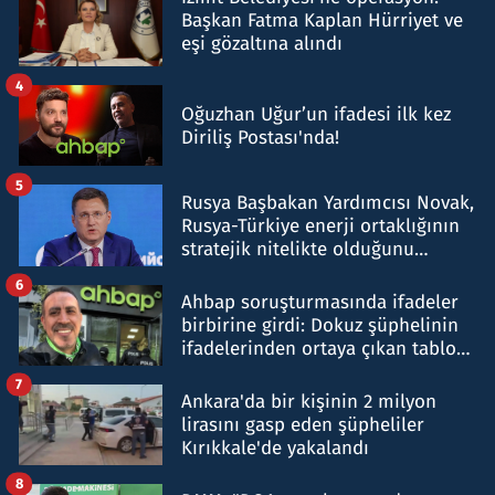
Başkan Fatma Kaplan Hürriyet ve
eşi gözaltına alındı
4
Oğuzhan Uğur’un ifadesi ilk kez
Diriliş Postası'nda!
5
Rusya Başbakan Yardımcısı Novak,
Rusya-Türkiye enerji ortaklığının
stratejik nitelikte olduğunu
belirtti
6
Ahbap soruşturmasında ifadeler
birbirine girdi: Dokuz şüphelinin
ifadelerinden ortaya çıkan tablo
şok etti
7
Ankara'da bir kişinin 2 milyon
lirasını gasp eden şüpheliler
Kırıkkale'de yakalandı
8