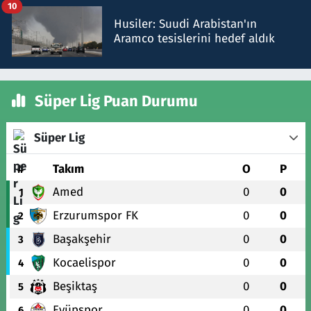
10
Husiler: Suudi Arabistan'ın
Aramco tesislerini hedef aldık
Süper Lig Puan Durumu
Süper Lig
#
Takım
O
P
Amed
0
0
1
Erzurumspor FK
0
0
2
Başakşehir
0
0
3
Kocaelispor
0
0
4
Beşiktaş
0
0
5
Eyüpspor
0
0
6