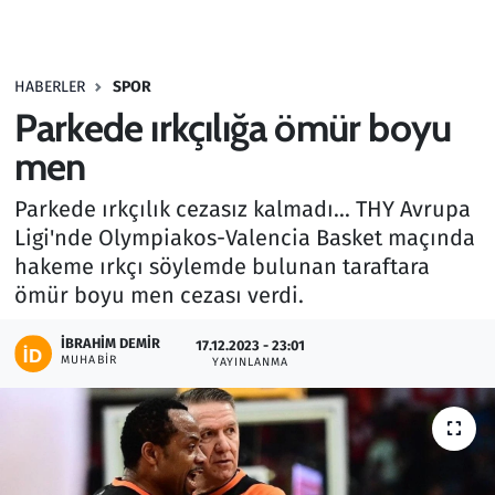
Gündem
HABERLER
SPOR
Haber
Parkede ırkçılığa ömür boyu
Kültür Sanat
men
Parkede ırkçılık cezasız kalmadı... THY Avrupa
Kurumsal Haberler
Ligi'nde Olympiakos-Valencia Basket maçında
hakeme ırkçı söylemde bulunan taraftara
Lezzet Durağı
ömür boyu men cezası verdi.
Memur ve Kamu
İBRAHIM DEMIR
17.12.2023 - 23:01
MUHABIR
YAYINLANMA
Otomobil
Oyun
Ramazan