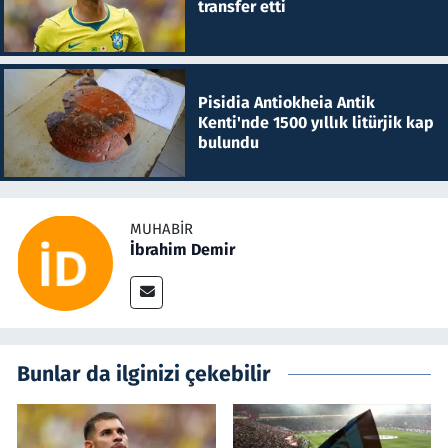
transfer etti
Pisidia Antiokheia Antik
Kenti'nde 1500 yıllık litürjik kap
bulundu
MUHABIR
İbrahim Demir
Bunlar da ilginizi çekebilir