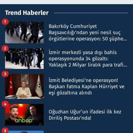
Trend Haberler
1
Bakırköy Cumhuriyet
Başsavcılığı'ndan yeni nesil suç
örgütlerine operasyon: 50 şüpheli
hakkında gözaltı kararı
2
İzmir merkezli yasa dışı bahis
operasyonunda 34 gözaltı:
Yaklaşık 2 Milyar liralık para trafiği
tespit edildi
3
İzmit Belediyesi'ne operasyon!
Başkan Fatma Kaplan Hürriyet ve
eşi gözaltına alındı
4
Oğuzhan Uğur’un ifadesi ilk kez
Diriliş Postası'nda!
5