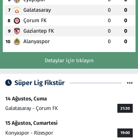
Galatasaray
0
0
7
Çorum FK
0
0
8
Gaziantep FK
0
0
9
Alanyaspor
0
0
10
Detaylar için tıklayın
Süper Lig Fikstür
14 Ağustos, Cuma
Galatasaray - Çorum FK
21:30
15 Ağustos, Cumartesi
Konyaspor - Rizespor
19:00