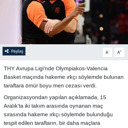
Resmi İlanlar
Rüya Tabirleri
Sağlık
Paylaş
-
+
A
A
Savunma Sanayi
THY Avrupa Ligi'nde Olympiakos-Valencia
Seçim 2023
Basket maçında hakeme ırkçı söylemde bulunan
taraftara ömür boyu men cezası verdi.
Spor
Organizasyondan yapılan açıklamada, 15
Teknoloji ve Bilim
Aralık'ta iki takım arasında oynanan maç
sırasında hakeme ırkçı söylemde bulunduğu
Televizyon
tespit edilen taraftarın, bir daha maçlara