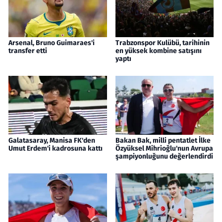
Arsenal, Bruno Guimaraes'i
Trabzonspor Kulübü, tarihinin
transfer etti
en yüksek kombine satışını
yaptı
Galatasaray, Manisa FK'den
Bakan Bak, milli pentatlet İlke
Umut Erdem'i kadrosuna kattı
Özyüksel Mihrioğlu'nun Avrupa
şampiyonluğunu değerlendirdi