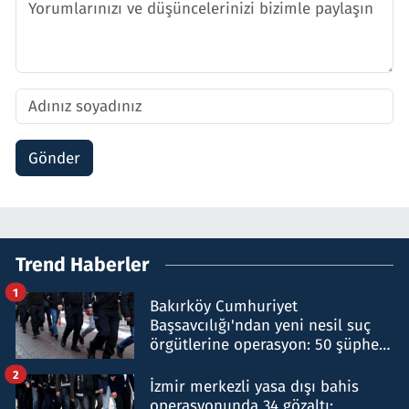
Gönder
Trend Haberler
1
Bakırköy Cumhuriyet
Başsavcılığı'ndan yeni nesil suç
örgütlerine operasyon: 50 şüpheli
hakkında gözaltı kararı
2
İzmir merkezli yasa dışı bahis
operasyonunda 34 gözaltı: