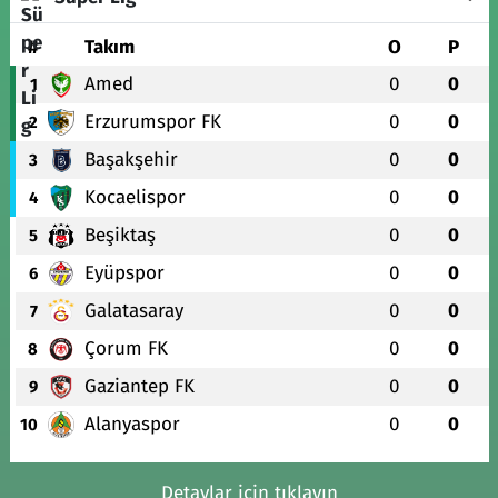
#
Takım
O
P
Amed
0
0
1
Erzurumspor FK
0
0
2
Başakşehir
0
0
3
Kocaelispor
0
0
4
Beşiktaş
0
0
5
Eyüpspor
0
0
6
Galatasaray
0
0
7
Çorum FK
0
0
8
Gaziantep FK
0
0
9
Alanyaspor
0
0
10
Detaylar için tıklayın