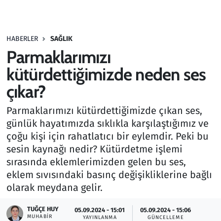
Gündem
HABERLER
SAĞLIK
Haber
Parmaklarımızı
Kültür Sanat
kütürdettiğimizde neden ses
çıkar?
Kurumsal Haberler
Parmaklarımızı kütürdettiğimizde çıkan ses,
Lezzet Durağı
günlük hayatımızda sıklıkla karşılaştığımız ve
çoğu kişi için rahatlatıcı bir eylemdir. Peki bu
Memur ve Kamu
sesin kaynağı nedir? Kütürdetme işlemi
sırasında eklemlerimizden gelen bu ses,
Otomobil
eklem sıvısındaki basınç değişikliklerine bağlı
olarak meydana gelir.
Oyun
TUĞÇE HUY
05.09.2024 - 15:01
05.09.2024 - 15:06
MUHABIR
Ramazan
YAYINLANMA
GÜNCELLEME