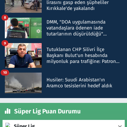
lirasını gasp eden şüpheliler
Kırıkkale'de yakalandı
8
DMM, "DOA uygulamasında
vatandaşlara ödenen iade
tutarlarının düşürüldüğü"
iddiasını yalanladı
9
Tutuklanan CHP Silivri İlçe
Başkanı Bulut'un hesabında
milyonluk para trafiğine: Patron
talimat verdi, ben gönderdim
10
Husiler: Suudi Arabistan'ın
Aramco tesislerini hedef aldık
Süper Lig Puan Durumu
Süper Lig