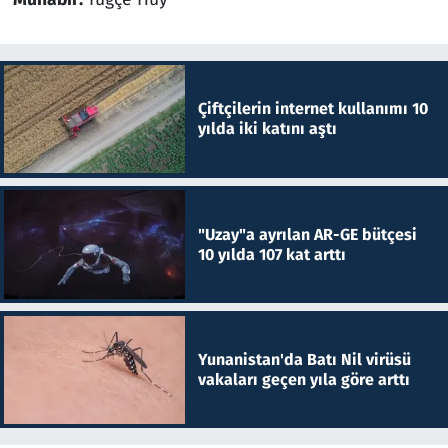
Çiftçilerin internet kullanımı 10
yılda iki katını aştı
"Uzay"a ayrılan AR-GE bütçesi
10 yılda 107 kat arttı
Yunanistan'da Batı Nil virüsü
vakaları geçen yıla göre arttı