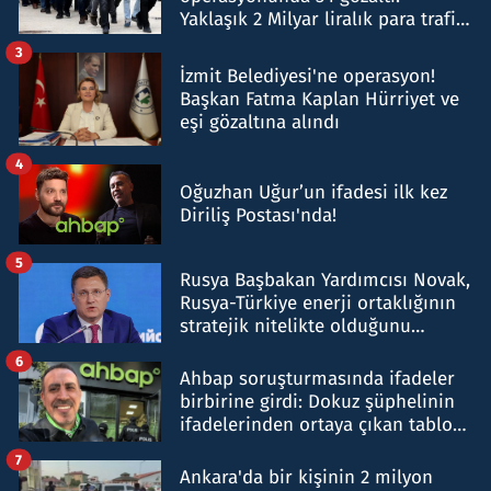
Yaklaşık 2 Milyar liralık para trafiği
tespit edildi
3
İzmit Belediyesi'ne operasyon!
Başkan Fatma Kaplan Hürriyet ve
eşi gözaltına alındı
4
Oğuzhan Uğur’un ifadesi ilk kez
Diriliş Postası'nda!
5
Rusya Başbakan Yardımcısı Novak,
Rusya-Türkiye enerji ortaklığının
stratejik nitelikte olduğunu
belirtti
6
Ahbap soruşturmasında ifadeler
birbirine girdi: Dokuz şüphelinin
ifadelerinden ortaya çıkan tablo
şok etti
7
Ankara'da bir kişinin 2 milyon