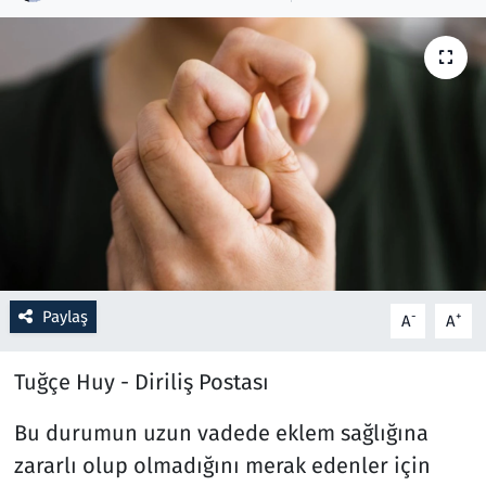
Resmi İlanlar
Rüya Tabirleri
Sağlık
Savunma Sanayi
Seçim 2023
Paylaş
-
+
A
A
Spor
Tuğçe Huy - Diriliş Postası
Teknoloji ve Bilim
Bu durumun uzun vadede eklem sağlığına
Televizyon
zararlı olup olmadığını merak edenler için