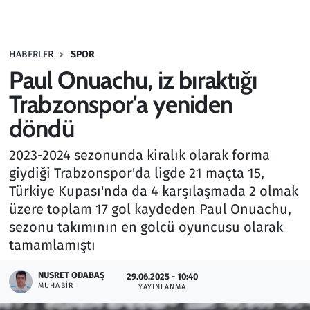
Gündem
HABERLER
SPOR
Haber
Paul Onuachu, iz bıraktığı
Kültür Sanat
Trabzonspor'a yeniden
döndü
Kurumsal Haberler
2023-2024 sezonunda kiralık olarak forma
Lezzet Durağı
giydiği Trabzonspor'da ligde 21 maçta 15,
Türkiye Kupası'nda da 4 karşılaşmada 2 olmak
Memur ve Kamu
üzere toplam 17 gol kaydeden Paul Onuachu,
sezonu takımının en golcü oyuncusu olarak
Otomobil
tamamlamıştı
Oyun
NUSRET ODABAŞ
29.06.2025 - 10:40
MUHABIR
YAYINLANMA
Ramazan