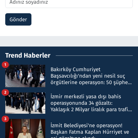
Gönder
Trend Haberler
1
Bakırköy Cumhuriyet
Başsavcılığı'ndan yeni nesil suç
örgütlerine operasyon: 50 şüpheli
hakkında gözaltı kararı
2
İzmir merkezli yasa dışı bahis
operasyonunda 34 gözaltı:
Yaklaşık 2 Milyar liralık para trafiği
tespit edildi
3
İzmit Belediyesi'ne operasyon!
Başkan Fatma Kaplan Hürriyet ve