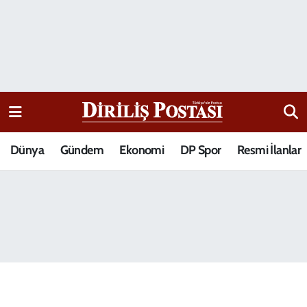
15 Temmuz Destanı
Nöbetçi Eczaneler
Analiz-Yorum
Hava Durumu
Dizi-Film
Trafik Durumu
Dünya
Gündem
Ekonomi
DP Spor
Resmi İlanlar
Dünya
Süper Lig Puan Durumu ve Fikstür
Eğitim
Tüm Manşetler
Ekonomi
Son Dakika Haberleri
Elif Kuşağı
Haber Arşivi
Güncel