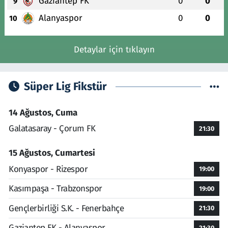
Gaziantep FK
0
0
9
Alanyaspor
0
0
10
Detaylar için tıklayın
Süper Lig Fikstür
14 Ağustos, Cuma
Galatasaray - Çorum FK
21:30
15 Ağustos, Cumartesi
Konyaspor - Rizespor
19:00
Kasımpaşa - Trabzonspor
19:00
Gençlerbirliği S.K. - Fenerbahçe
21:30
Gaziantep FK - Alanyaspor
21:30