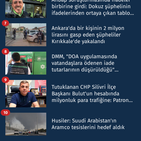
birbirine girdi: Dokuz şüphelinin
ifadelerinden ortaya çıkan tablo
şok etti
7
Ankara'da bir kişinin 2 milyon
lirasını gasp eden şüpheliler
Kırıkkale'de yakalandı
8
DMM, "DOA uygulamasında
vatandaşlara ödenen iade
tutarlarının düşürüldüğü"
iddiasını yalanladı
9
Tutuklanan CHP Silivri İlçe
Başkanı Bulut'un hesabında
milyonluk para trafiğine: Patron
talimat verdi, ben gönderdim
10
Husiler: Suudi Arabistan'ın
Aramco tesislerini hedef aldık