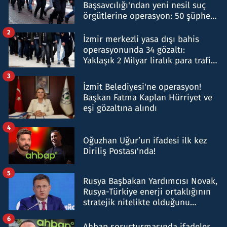
Başsavcılığı'ndan yeni nesil suç
örgütlerine operasyon: 50 şüpheli
hakkında gözaltı kararı
2
İzmir merkezli yasa dışı bahis
operasyonunda 34 gözaltı:
Yaklaşık 2 Milyar liralık para trafiği
tespit edildi
3
İzmit Belediyesi'ne operasyon!
Başkan Fatma Kaplan Hürriyet ve
eşi gözaltına alındı
4
Oğuzhan Uğur’un ifadesi ilk kez
Diriliş Postası'nda!
5
Rusya Başbakan Yardımcısı Novak,
Rusya-Türkiye enerji ortaklığının
stratejik nitelikte olduğunu
belirtti
6
Ahbap soruşturmasında ifadeler