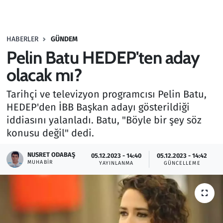
Gündem
HABERLER
GÜNDEM
Haber
Pelin Batu HEDEP'ten aday
Kültür Sanat
olacak mı?
Tarihçi ve televizyon programcısı Pelin Batu,
Kurumsal Haberler
HEDEP'den İBB Başkan adayı gösterildiği
iddiasını yalanladı. Batu, "Böyle bir şey söz
Lezzet Durağı
konusu değil" dedi.
Memur ve Kamu
NUSRET ODABAŞ
05.12.2023 - 14:40
05.12.2023 - 14:42
MUHABIR
YAYINLANMA
GÜNCELLEME
Otomobil
Oyun
Ramazan