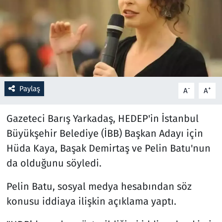
Resmi İlanlar
Rüya Tabirleri
Sağlık
Paylaş
-
+
A
A
Savunma Sanayi
Gazeteci Barış Yarkadaş, HEDEP'in İstanbul
Seçim 2023
Büyükşehir Belediye (İBB) Başkan Adayı için
Hüda Kaya, Başak Demirtaş ve Pelin Batu'nun
Spor
da olduğunu söyledi.
Teknoloji ve Bilim
Pelin Batu, sosyal medya hesabından söz
Televizyon
konusu iddiaya ilişkin açıklama yaptı.