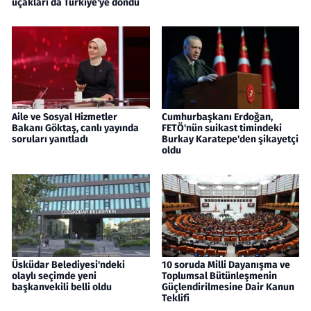
uçakları da Türkiye'ye döndü
Aile ve Sosyal Hizmetler
Cumhurbaşkanı Erdoğan,
Bakanı Göktaş, canlı yayında
FETÖ'nün suikast timindeki
soruları yanıtladı
Burkay Karatepe'den şikayetçi
oldu
Üsküdar Belediyesi'ndeki
10 soruda Milli Dayanışma ve
olaylı seçimde yeni
Toplumsal Bütünleşmenin
başkanvekili belli oldu
Güçlendirilmesine Dair Kanun
Teklifi