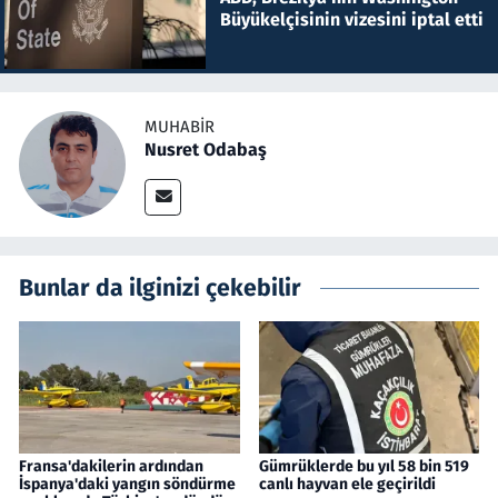
Büyükelçisinin vizesini iptal etti
MUHABIR
Nusret Odabaş
Bunlar da ilginizi çekebilir
Fransa'dakilerin ardından
Gümrüklerde bu yıl 58 bin 519
İspanya'daki yangın söndürme
canlı hayvan ele geçirildi