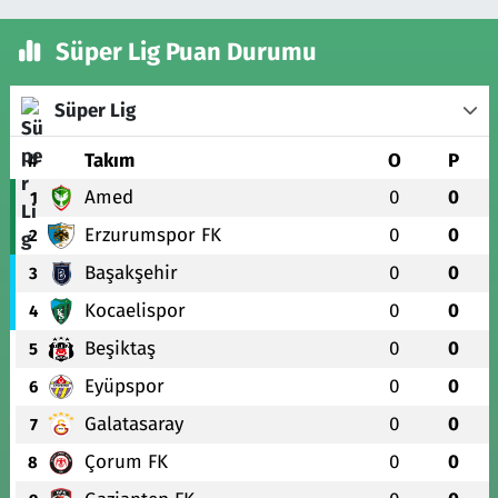
Süper Lig Puan Durumu
Süper Lig
#
Takım
O
P
Amed
0
0
1
Erzurumspor FK
0
0
2
Başakşehir
0
0
3
Kocaelispor
0
0
4
Beşiktaş
0
0
5
Eyüpspor
0
0
6
Galatasaray
0
0
7
Çorum FK
0
0
8