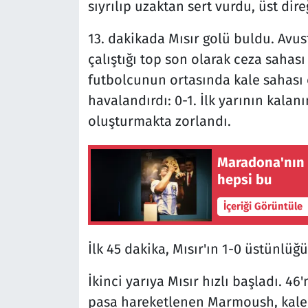
sıyrılıp uzaktan sert vurdu, üst dir
13. dakikada Mısır golü buldu. Avu
çalıştığı top son olarak ceza sahas
futbolcunun ortasında kale sahası 
havalandırdı: 0-1. İlk yarının kalan
oluşturmakta zorlandı.
Maradona'nın s
hepsi bu
İçeriği Görüntüle
İlk 45 dakika, Mısır'ın 1-0 üstünlüğ
İkinci yarıya Mısır hızlı başladı. 4
pasa hareketlenen Marmoush, kaleci