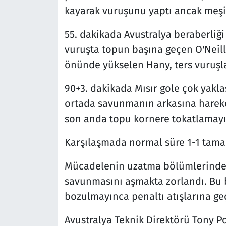
kayarak vuruşunu yaptı ancak meşin
55. dakikada Avustralya beraberliği
vuruşta topun başına geçen O'Neill,
önünde yükselen Hany, ters vuruşla
90+3. dakikada Mısır gole çok yakla
ortada savunmanın arkasına hareke
son anda topu kornere tokatlamayı
Karşılaşmada normal süre 1-1 tama
Mücadelenin uzatma bölümlerinde M
savunmasını aşmakta zorlandı. Bu 
bozulmayınca penaltı atışlarına geç
Avustralya Teknik Direktörü Tony P