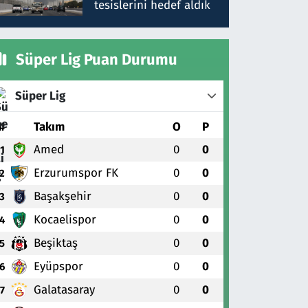
tesislerini hedef aldık
Süper Lig Puan Durumu
Süper Lig
#
Takım
O
P
Amed
0
0
1
Erzurumspor FK
0
0
2
Başakşehir
0
0
3
Kocaelispor
0
0
4
Beşiktaş
0
0
5
Eyüpspor
0
0
6
Galatasaray
0
0
7