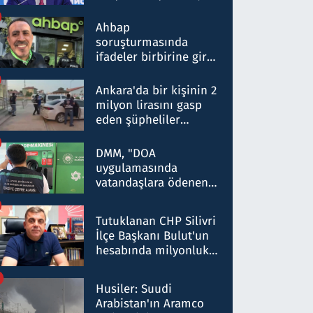
ortaklığının stratejik
nitelikte olduğunu
Ahbap
belirtti
soruşturmasında
ifadeler birbirine girdi:
Dokuz şüphelinin
ifadelerinden ortaya
Ankara'da bir kişinin 2
çıkan tablo şok etti
milyon lirasını gasp
eden şüpheliler
Kırıkkale'de yakalandı
DMM, "DOA
uygulamasında
vatandaşlara ödenen
iade tutarlarının
düşürüldüğü" iddiasını
Tutuklanan CHP Silivri
yalanladı
İlçe Başkanı Bulut'un
hesabında milyonluk
para trafiğine: Patron
talimat verdi, ben
Husiler: Suudi
gönderdim
Arabistan'ın Aramco