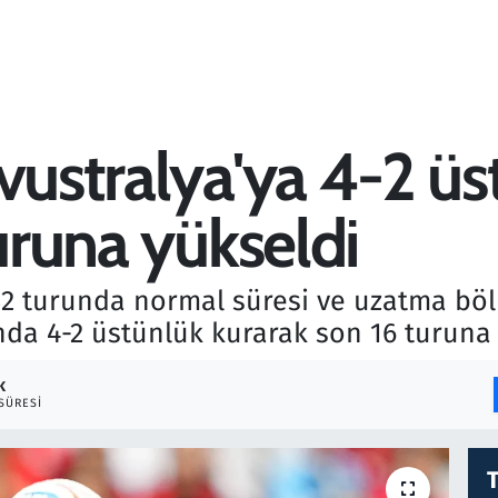
vustralya'ya 4-2 ü
turuna yükseldi
2 turunda normal süresi ve uzatma bölü
ında 4-2 üstünlük kurarak son 16 turuna 
K
SÜRESI