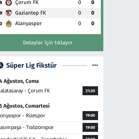
Çorum FK
0
0
8
Gaziantep FK
0
0
9
Alanyaspor
0
0
0
Detaylar için tıklayın
Süper Lig Fikstür
4 Ağustos, Cuma
alatasaray - Çorum FK
21:30
5 Ağustos, Cumartesi
onyaspor - Rizespor
19:00
asımpaşa - Trabzonspor
19:00