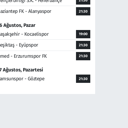
ençlerbirliği S.K. - Fenerbahçe
21:30
aziantep FK - Alanyaspor
21:30
6 Ağustos, Pazar
aşakşehir - Kocaelispor
19:00
eşiktaş - Eyüpspor
21:30
med - Erzurumspor FK
21:30
7 Ağustos, Pazartesi
amsunspor - Göztepe
21:30