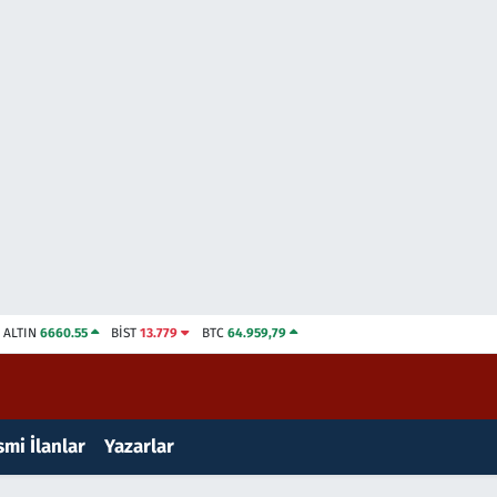
ALTIN
6660.55
BİST
13.779
BTC
64.959,79
mi İlanlar
Yazarlar