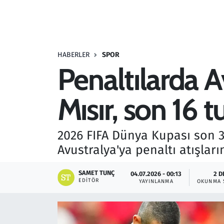
Resmi İlanlar
Rüya Tabirleri
HABERLER
SPOR
Penaltılarda A
Sağlık
Mısır, son 16 
Savunma Sanayi
Seçim 2023
2026 FIFA Dünya Kupası son 3
Avustralya'ya penaltı atışlar
Spor
SAMET TUNÇ
04.07.2026 - 00:13
2 D
Teknoloji ve Bilim
EDITÖR
YAYINLANMA
OKUNMA 
Televizyon