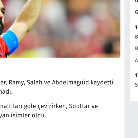
G
G
1
B
B
A
1
aber, Ramy, Salah ve Abdelmaguid kaydetti.
S
madı.
naltıları gole çevirirken, Souttar ve
an isimler oldu.