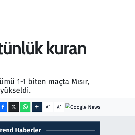
stünlük kuran
mü 1-1 biten maçta Mısır,
yükseldi.
-
+
A
A
Trend Haberler