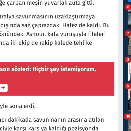
eğe çarpan meşin yuvarlak auta gitti.
6
stralya savunmasının uzaklaştırmaya
ı dışında sağ çaprazdaki Hafez'de kaldı. Bu
önündeki Ashour, kafa vuruşuyla fileleri
7
ında iki ekip de rakip kalede tehlike
8
on sözleri: Hiçbir şey istemiyorum,
9
üyle sona erdi.
10
6'ncı dakikada savunmanın arasına atılan
yle karşı karşıya kaldığı pozisyonda