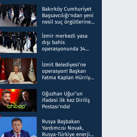
Bakırköy Cumhuriyet
Başsavcılığı'ndan yeni
nesil suç örgütlerine
operasyon: 50 şüpheli
hakkında gözaltı kararı
İzmir merkezli yasa
dışı bahis
operasyonunda 34
gözaltı: Yaklaşık 2
Milyar liralık para
İzmit Belediyesi'ne
trafiği tespit edildi
operasyon! Başkan
Fatma Kaplan Hürriyet
ve eşi gözaltına alındı
Oğuzhan Uğur’un
ifadesi ilk kez Diriliş
Postası'nda!
Rusya Başbakan
Yardımcısı Novak,
Rusya-Türkiye enerji