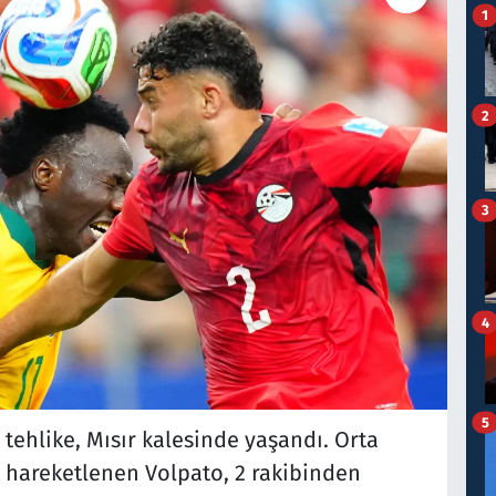
1
2
3
4
5
tehlike, Mısır kalesinde yaşandı. Orta
 hareketlenen Volpato, 2 rakibinden