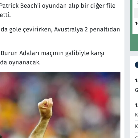
Patrick Beach'i oyundan alıp bir diğer file
tti.
1
ı da gole çevirirken, Avustralya 2 penaltıdan
l Burun Adaları maçının galibiyle karşı
'da oynanacak.
1
G
1
K
K