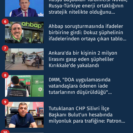
Rusya-Türkiye enerji ortaklığının
stratejik nitelikte olduğunu
belirtti
6
Ahbap soruşturmasında ifadeler
birbirine girdi: Dokuz şüphelinin
ifadelerinden ortaya çıkan tablo
şok etti
7
Ankara'da bir kişinin 2 milyon
lirasını gasp eden şüpheliler
Kırıkkale'de yakalandı
8
DMM, "DOA uygulamasında
vatandaşlara ödenen iade
tutarlarının düşürüldüğü"
iddiasını yalanladı
9
Tutuklanan CHP Silivri İlçe
Başkanı Bulut'un hesabında
milyonluk para trafiğine: Patron
talimat verdi, ben gönderdim
10