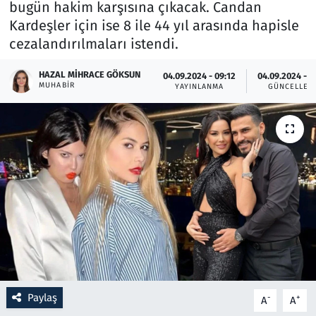
bugün hakim karşısına çıkacak. Candan
Kardeşler için ise 8 ile 44 yıl arasında hapisle
Resmi İlanlar
cezalandırılmaları istendi.
Rüya Tabirleri
HAZAL MIHRACE GÖKSUN
04.09.2024 - 09:12
04.09.2024 - 1
MUHABIR
YAYINLANMA
GÜNCELLEM
Sağlık
Savunma Sanayi
Seçim 2023
Spor
Teknoloji ve Bilim
Televizyon
Paylaş
-
+
A
A