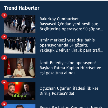
Trend Haberler
1
Bakırköy Cumhuriyet
Başsavcılığı'ndan yeni nesil suç
örgütlerine operasyon: 50 şüpheli
hakkında gözaltı kararı
2
İzmir merkezli yasa dışı bahis
operasyonunda 34 gözaltı:
Yaklaşık 2 Milyar liralık para trafiği
tespit edildi
3
İzmit Belediyesi'ne operasyon!
Başkan Fatma Kaplan Hürriyet ve
eşi gözaltına alındı
4
Oğuzhan Uğur’un ifadesi ilk kez
Diriliş Postası'nda!
5
Rusya Başbakan Yardımcısı Novak,