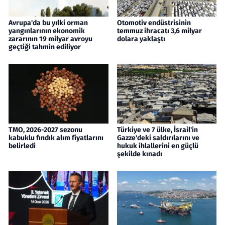
Avrupa'da bu yılki orman
Otomotiv endüstrisinin
yangınlarının ekonomik
temmuz ihracatı 3,6 milyar
zararının 19 milyar avroyu
dolara yaklaştı
geçtiği tahmin ediliyor
TMO, 2026-2027 sezonu
Türkiye ve 7 ülke, İsrail'in
kabuklu fındık alım fiyatlarını
Gazze'deki saldırılarını ve
belirledi
hukuk ihlallerini en güçlü
şekilde kınadı