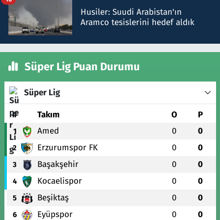
Husiler: Suudi Arabistan'ın
Aramco tesislerini hedef aldık
Süper Lig Puan Durumu
Süper Lig
#
Takım
O
P
Amed
0
0
1
Erzurumspor FK
0
0
2
Başakşehir
0
0
3
Kocaelispor
0
0
4
Beşiktaş
0
0
5
Eyüpspor
0
0
6