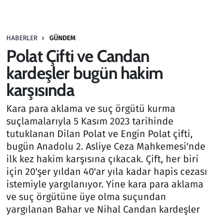
Gündem
HABERLER
GÜNDEM
Haber
Polat Çifti ve Candan
Kültür Sanat
kardeşler bugün hakim
karşısında
Kurumsal Haberler
Kara para aklama ve suç örgütü kurma
Lezzet Durağı
suçlamalarıyla 5 Kasım 2023 tarihinde
tutuklanan Dilan Polat ve Engin Polat çifti,
Memur ve Kamu
bugün Anadolu 2. Asliye Ceza Mahkemesi'nde
ilk kez hakim karşısına çıkacak. Çift, her biri
Otomobil
için 20'şer yıldan 40'ar yıla kadar hapis cezası
istemiyle yargılanıyor. Yine kara para aklama
Oyun
ve suç örgütüne üye olma suçundan
yargılanan Bahar ve Nihal Candan kardeşler
Ramazan