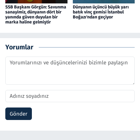
SSB Başkanı Görgün: Savunma
Dünyanın üçüncü büyük yarı
sanayimiz, dünyanın dört bir
batık vinç gemisi İstanbul
yanında güven duyulan bir
Boğazı'ndan geçiyor
marka haline gelmiştir
Yorumlar
Gönder