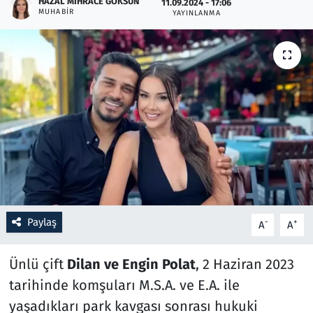
HAZAL MIHRACE GÖKSUN
11.09.2024 - 17:06
MUHABIR
YAYINLANMA
Resmi İlanlar
Rüya Tabirleri
Sağlık
Savunma Sanayi
Seçim 2023
Spor
Paylaş
-
+
A
A
Teknoloji ve Bilim
Ünlü çift
Dilan ve Engin Polat
, 2 Haziran 2023
Televizyon
tarihinde komşuları M.S.A. ve E.A. ile
yaşadıkları park kavgası sonrası hukuki