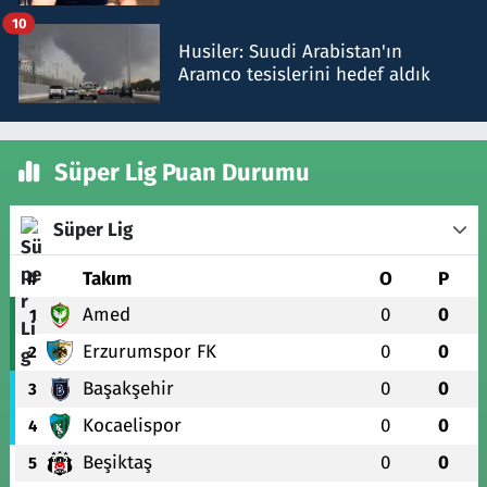
talimat verdi, ben gönderdim
10
Husiler: Suudi Arabistan'ın
Aramco tesislerini hedef aldık
Süper Lig Puan Durumu
Süper Lig
#
Takım
O
P
Amed
0
0
1
Erzurumspor FK
0
0
2
Başakşehir
0
0
3
Kocaelispor
0
0
4
Beşiktaş
0
0
5