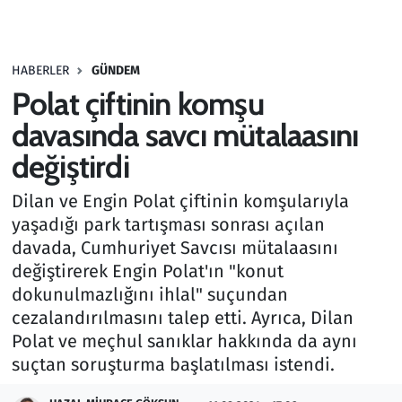
Gündem
HABERLER
GÜNDEM
Haber
Polat çiftinin komşu
Kültür Sanat
davasında savcı mütalaasını
değiştirdi
Kurumsal Haberler
Dilan ve Engin Polat çiftinin komşularıyla
Lezzet Durağı
yaşadığı park tartışması sonrası açılan
davada, Cumhuriyet Savcısı mütalaasını
Memur ve Kamu
değiştirerek Engin Polat'ın "konut
dokunulmazlığını ihlal" suçundan
Otomobil
cezalandırılmasını talep etti. Ayrıca, Dilan
Polat ve meçhul sanıklar hakkında da aynı
Oyun
suçtan soruşturma başlatılması istendi.
Ramazan