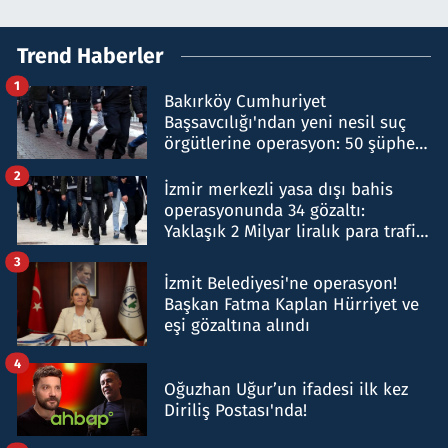
Trend Haberler
1
Bakırköy Cumhuriyet
Başsavcılığı'ndan yeni nesil suç
örgütlerine operasyon: 50 şüpheli
hakkında gözaltı kararı
2
İzmir merkezli yasa dışı bahis
operasyonunda 34 gözaltı:
Yaklaşık 2 Milyar liralık para trafiği
tespit edildi
3
İzmit Belediyesi'ne operasyon!
Başkan Fatma Kaplan Hürriyet ve
eşi gözaltına alındı
4
Oğuzhan Uğur’un ifadesi ilk kez
Diriliş Postası'nda!