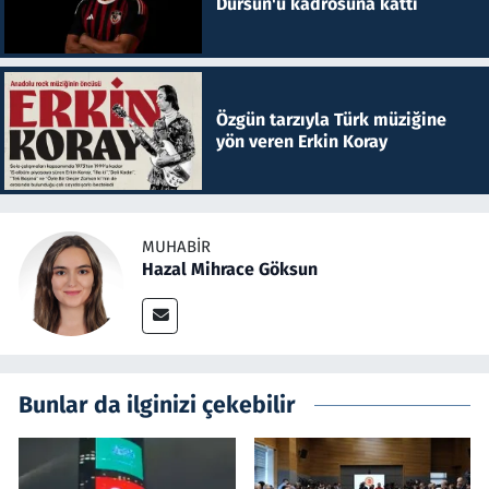
Dursun'u kadrosuna kattı
Özgün tarzıyla Türk müziğine
yön veren Erkin Koray
MUHABIR
Hazal Mihrace Göksun
Bunlar da ilginizi çekebilir