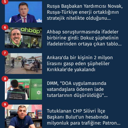
5
Rusya Başbakan Yardımcısı Novak,
Rusya-Türkiye enerji ortaklığının
stratejik nitelikte olduğunu
belirtti
6
Ahbap soruşturmasında ifadeler
birbirine girdi: Dokuz şüphelinin
ifadelerinden ortaya çıkan tablo
şok etti
7
Ankara'da bir kişinin 2 milyon
lirasını gasp eden şüpheliler
Kırıkkale'de yakalandı
8
DMM, "DOA uygulamasında
vatandaşlara ödenen iade
tutarlarının düşürüldüğü"
iddiasını yalanladı
9
Tutuklanan CHP Silivri İlçe
Başkanı Bulut'un hesabında
milyonluk para trafiğine: Patron