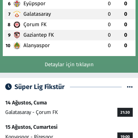
Eyüpspor
0
0
6
Galatasaray
0
0
7
Çorum FK
0
0
8
Gaziantep FK
0
0
9
Alanyaspor
0
0
10
Detaylar için tıklayın
Süper Lig Fikstür
14 Ağustos, Cuma
Galatasaray - Çorum FK
21:30
15 Ağustos, Cumartesi
Konyaspor - Rizespor
19:00