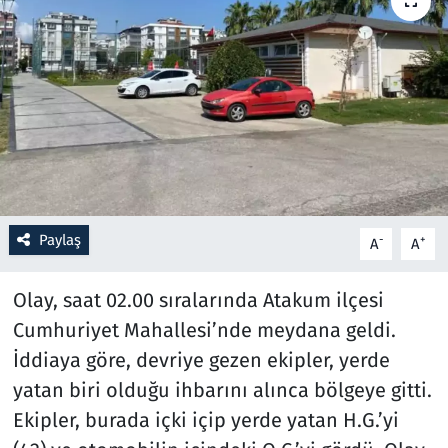
Resmi İlanlar
Rüya Tabirleri
Sağlık
Savunma Sanayi
Paylaş
-
+
A
A
Seçim 2023
Olay, saat 02.00 sıralarında Atakum ilçesi
Spor
Cumhuriyet Mahallesi’nde meydana geldi.
Teknoloji ve Bilim
İddiaya göre, devriye gezen ekipler, yerde
yatan biri olduğu ihbarını alınca bölgeye gitti.
Televizyon
Ekipler, burada içki içip yerde yatan H.G.’yi