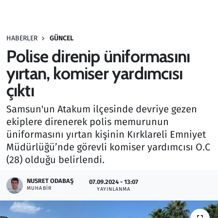
Gündem
HABERLER
GÜNCEL
Haber
Polise direnip üniformasını
Kültür Sanat
yırtan, komiser yardımcısı
çıktı
Kurumsal Haberler
Samsun'un Atakum ilçesinde devriye gezen
Lezzet Durağı
ekiplere direnerek polis memurunun
üniformasını yırtan kişinin Kırklareli Emniyet
Memur ve Kamu
Müdürlüğü’nde görevli komiser yardımcısı O.C
(28) olduğu belirlendi.
Otomobil
NUSRET ODABAŞ
07.09.2024 - 13:07
MUHABIR
Oyun
YAYINLANMA
Ramazan