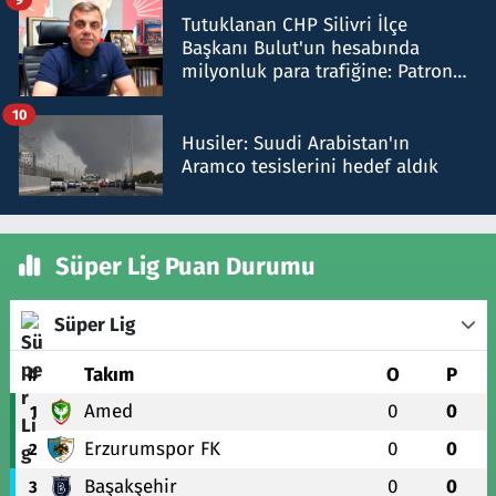
Tutuklanan CHP Silivri İlçe
Başkanı Bulut'un hesabında
milyonluk para trafiğine: Patron
talimat verdi, ben gönderdim
10
Husiler: Suudi Arabistan'ın
Aramco tesislerini hedef aldık
Süper Lig Puan Durumu
Süper Lig
#
Takım
O
P
Amed
0
0
1
Erzurumspor FK
0
0
2
Başakşehir
0
0
3