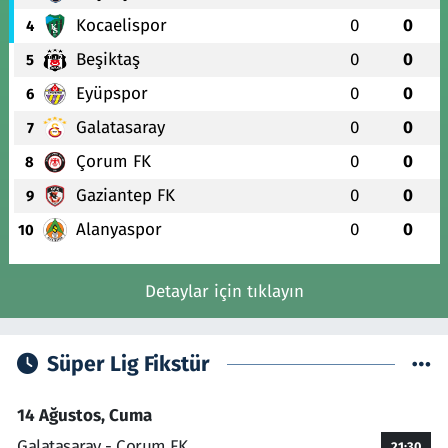
Kocaelispor
0
0
4
Beşiktaş
0
0
5
Eyüpspor
0
0
6
Galatasaray
0
0
7
Çorum FK
0
0
8
Gaziantep FK
0
0
9
Alanyaspor
0
0
10
Detaylar için tıklayın
Süper Lig Fikstür
14 Ağustos, Cuma
Galatasaray - Çorum FK
21:30