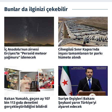
Bunlar da ilginizi çekebilir
İç Anadolu'nun zirvesi
Cilvegözü Sınır Kapısı'nda
Erciyes'te "Perseid meteor
inşası tamamlanan tır parkı
yağmuru" izlenecek
hizmete alındı
Bakan Yumaklı, geçen ay 107
Suriye Dışişleri Bakanı
bin 113 gıda denetimi
Şeybani yarın Türkiye'yi
gerçekleştirildiğini bildirdi
ziyaret edecek