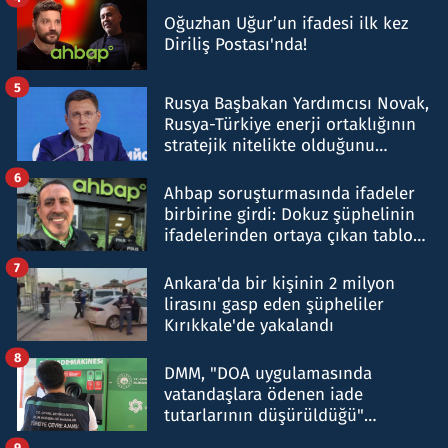
Oğuzhan Uğur’un ifadesi ilk kez
Diriliş Postası'nda!
5
Rusya Başbakan Yardımcısı Novak,
Rusya-Türkiye enerji ortaklığının
stratejik nitelikte olduğunu
belirtti
6
Ahbap soruşturmasında ifadeler
birbirine girdi: Dokuz şüphelinin
ifadelerinden ortaya çıkan tablo
şok etti
7
Ankara'da bir kişinin 2 milyon
lirasını gasp eden şüpheliler
Kırıkkale'de yakalandı
8
DMM, "DOA uygulamasında
vatandaşlara ödenen iade
tutarlarının düşürüldüğü"
iddiasını yalanladı
9