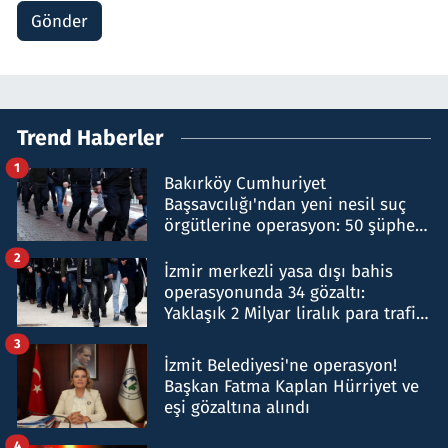
Gönder
Trend Haberler
1
Bakırköy Cumhuriyet
Başsavcılığı'ndan yeni nesil suç
örgütlerine operasyon: 50 şüpheli
hakkında gözaltı kararı
2
İzmir merkezli yasa dışı bahis
operasyonunda 34 gözaltı:
Yaklaşık 2 Milyar liralık para trafiği
tespit edildi
3
İzmit Belediyesi'ne operasyon!
Başkan Fatma Kaplan Hürriyet ve
eşi gözaltına alındı
4