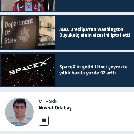
ABD, Brezilya'nın Washington
Büyükelçisinin vizesini iptal etti
SpaceX'in geliri ikinci çeyrekte
yıllık bazda yüzde 92 arttı
MUHABIR
Nusret Odabaş