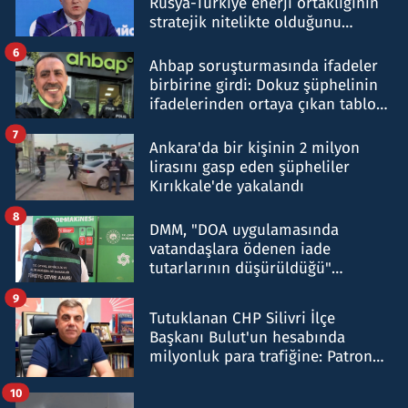
Rusya-Türkiye enerji ortaklığının
stratejik nitelikte olduğunu
belirtti
6
Ahbap soruşturmasında ifadeler
birbirine girdi: Dokuz şüphelinin
ifadelerinden ortaya çıkan tablo
şok etti
7
Ankara'da bir kişinin 2 milyon
lirasını gasp eden şüpheliler
Kırıkkale'de yakalandı
8
DMM, "DOA uygulamasında
vatandaşlara ödenen iade
tutarlarının düşürüldüğü"
iddiasını yalanladı
9
Tutuklanan CHP Silivri İlçe
Başkanı Bulut'un hesabında
milyonluk para trafiğine: Patron
talimat verdi, ben gönderdim
10