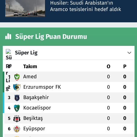
Husiler: Suudi Arabistan'ın
Aramco tesislerini hedef aldık
Süper Lig Puan Durumu
Süper Lig
#
Takım
O
P
Amed
0
0
1
Erzurumspor FK
0
0
2
Başakşehir
0
0
3
Kocaelispor
0
0
4
Beşiktaş
0
0
5
Eyüpspor
0
0
6