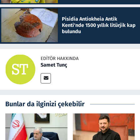
Pisidia Antiokheia Antik
Kenti'nde 1500 yıllık litürjik kap
bulundu
EDITÖR HAKKINDA
Samet Tunç
Bunlar da ilginizi çekebilir