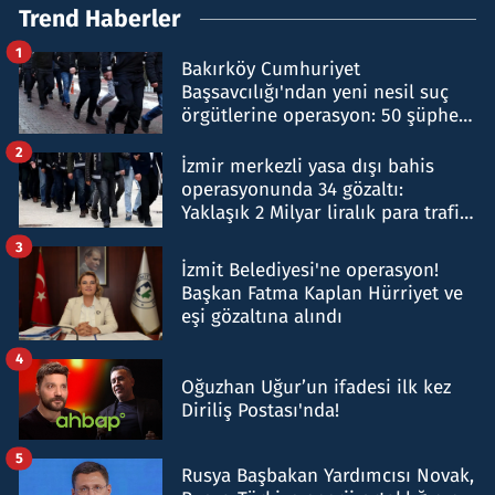
Trend Haberler
1
Bakırköy Cumhuriyet
Başsavcılığı'ndan yeni nesil suç
örgütlerine operasyon: 50 şüpheli
hakkında gözaltı kararı
2
İzmir merkezli yasa dışı bahis
operasyonunda 34 gözaltı:
Yaklaşık 2 Milyar liralık para trafiği
tespit edildi
3
İzmit Belediyesi'ne operasyon!
Başkan Fatma Kaplan Hürriyet ve
eşi gözaltına alındı
4
Oğuzhan Uğur’un ifadesi ilk kez
Diriliş Postası'nda!
5
Rusya Başbakan Yardımcısı Novak,