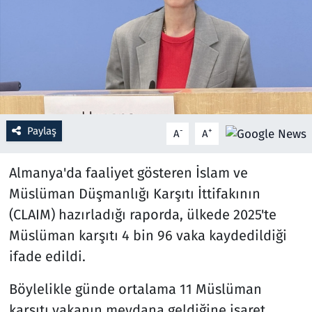
Resmi İlanlar
Rüya Tabirleri
Sağlık
Paylaş
-
+
A
A
Savunma Sanayi
Almanya'da faaliyet gösteren İslam ve
Seçim 2023
Müslüman Düşmanlığı Karşıtı İttifakının
Spor
(CLAIM) hazırladığı raporda, ülkede 2025'te
Müslüman karşıtı 4 bin 96 vaka kaydedildiği
Teknoloji ve Bilim
ifade edildi.
Televizyon
Böylelikle günde ortalama 11 Müslüman
karşıtı vakanın meydana geldiğine işaret