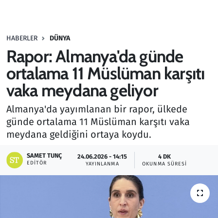
Gündem
HABERLER
DÜNYA
Haber
Rapor: Almanya'da günde
Kültür Sanat
ortalama 11 Müslüman karşıtı
vaka meydana geliyor
Kurumsal Haberler
Almanya'da yayımlanan bir rapor, ülkede
Lezzet Durağı
günde ortalama 11 Müslüman karşıtı vaka
meydana geldiğini ortaya koydu.
Memur ve Kamu
SAMET TUNÇ
24.06.2026 - 14:15
4 DK
EDITÖR
YAYINLANMA
OKUNMA SÜRESI
Otomobil
Oyun
Ramazan