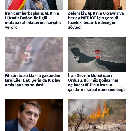
İran Cumhurbaşkanı: ABD'nin
Zelenskiy, ABD'nin Ukrayna'ya
Hürmüz Boğazı ile ilgili
her ay PATRİOT için gerekli
mutabakat ihlallerine karşılık
füzeleri tedarik edeceğini
verdik
söyledi
Filistin topraklarını gasbeden
İran Devrim Muhafızları
İsrailliler Batı Şeria'da Kızılay
Ordusu: Hürmüz Boğazı'nın
ambulansına saldırdı
açılması ABD'nin İran'ın
şartlarını kabul etmesine bağlı