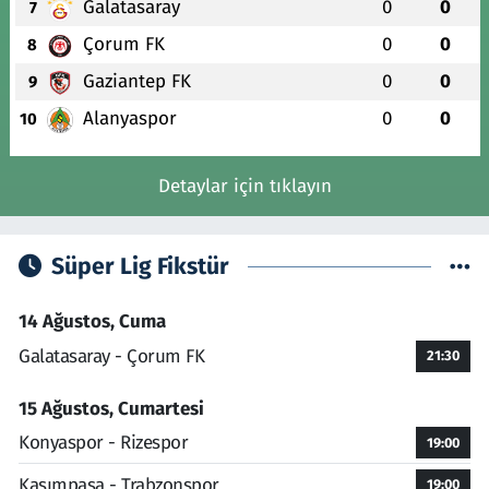
Galatasaray
0
0
7
Çorum FK
0
0
8
Gaziantep FK
0
0
9
Alanyaspor
0
0
10
Detaylar için tıklayın
Süper Lig Fikstür
14 Ağustos, Cuma
Galatasaray - Çorum FK
21:30
15 Ağustos, Cumartesi
Konyaspor - Rizespor
19:00
Kasımpaşa - Trabzonspor
19:00