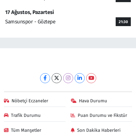
17 Ağustos, Pazartesi
Samsunspor - Göztepe
21:30
Nöbetçi Eczaneler
Hava Durumu
Trafik Durumu
Puan Durumu ve Fikstür
Tüm Manşetler
Son Dakika Haberleri