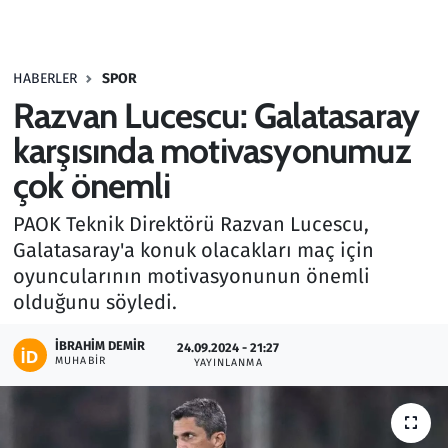
Gündem
HABERLER
SPOR
Haber
Razvan Lucescu: Galatasaray
Kültür Sanat
karşısında motivasyonumuz
çok önemli
Kurumsal Haberler
PAOK Teknik Direktörü Razvan Lucescu,
Lezzet Durağı
Galatasaray'a konuk olacakları maç için
oyuncularının motivasyonunun önemli
Memur ve Kamu
olduğunu söyledi.
Otomobil
İBRAHIM DEMIR
24.09.2024 - 21:27
MUHABIR
YAYINLANMA
Oyun
Ramazan