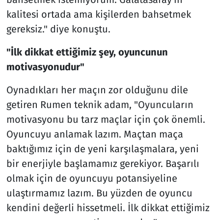
kalitesi ortada ama kişilerden bahsetmek
gereksiz." diye konuştu.
"İlk dikkat ettiğimiz şey, oyuncunun
motivasyonudur"
Oynadıkları her maçın zor olduğunu dile
getiren Rumen teknik adam, "Oyuncuların
motivasyonu bu tarz maçlar için çok önemli.
Oyuncuyu anlamak lazım. Maçtan maça
baktığımız için de yeni karşılaşmalara, yeni
bir enerjiyle başlamamız gerekiyor. Başarılı
olmak için de oyuncuyu potansiyeline
ulaştırmamız lazım. Bu yüzden de oyuncu
kendini değerli hissetmeli. İlk dikkat ettiğimiz