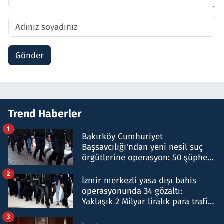
Gönder
Trend Haberler
1
Bakırköy Cumhuriyet
Başsavcılığı'ndan yeni nesil suç
örgütlerine operasyon: 50 şüpheli
hakkında gözaltı kararı
2
İzmir merkezli yasa dışı bahis
operasyonunda 34 gözaltı:
Yaklaşık 2 Milyar liralık para trafiği
tespit edildi
3