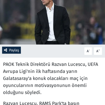
Resmi İlanlar
Rüya Tabirleri
Sağlık
Savunma Sanayi
Paylaş
-
+
A
A
Seçim 2023
PAOK Teknik Direktörü Razvan Lucescu, UEFA
Spor
Avrupa Ligi'nin ilk haftasında yarın
Galatasaray'a konuk olacakları maç için
Teknoloji ve Bilim
oyuncularının motivasyonunun önemli
olduğunu söyledi.
Televizyon
Razvan Lucescu, RAMS Park'ta basın