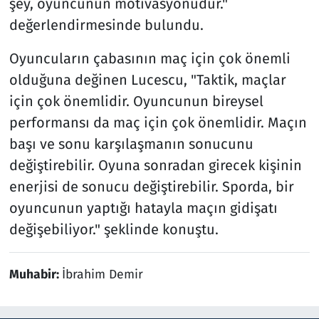
şey, oyuncunun motivasyonudur."
değerlendirmesinde bulundu.
Oyuncuların çabasının maç için çok önemli
olduğuna değinen Lucescu, "Taktik, maçlar
için çok önemlidir. Oyuncunun bireysel
performansı da maç için çok önemlidir. Maçın
başı ve sonu karşılaşmanın sonucunu
değiştirebilir. Oyuna sonradan girecek kişinin
enerjisi de sonucu değiştirebilir. Sporda, bir
oyuncunun yaptığı hatayla maçın gidişatı
değişebiliyor." şeklinde konuştu.
Muhabir:
İbrahim Demir