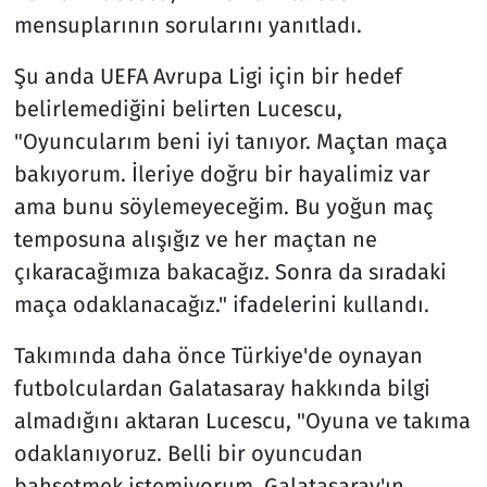
mensuplarının sorularını yanıtladı.
Şu anda UEFA Avrupa Ligi için bir hedef
belirlemediğini belirten Lucescu,
"Oyuncularım beni iyi tanıyor. Maçtan maça
bakıyorum. İleriye doğru bir hayalimiz var
ama bunu söylemeyeceğim. Bu yoğun maç
temposuna alışığız ve her maçtan ne
çıkaracağımıza bakacağız. Sonra da sıradaki
maça odaklanacağız." ifadelerini kullandı.
Takımında daha önce Türkiye'de oynayan
futbolculardan Galatasaray hakkında bilgi
almadığını aktaran Lucescu, "Oyuna ve takıma
odaklanıyoruz. Belli bir oyuncudan
bahsetmek istemiyorum. Galatasaray'ın