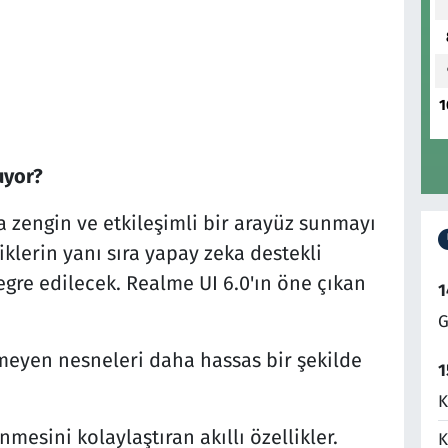
1
uyor?
ha zengin ve etkileşimli bir arayüz sunmayı
iklerin yanı sıra yapay zeka destekli
gre edilecek. Realme UI 6.0'ın öne çıkan
1
G
enmeyen nesneleri daha hassas bir şekilde
1
K
esini kolaylaştıran akıllı özellikler.
K