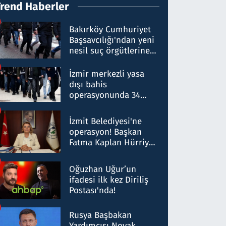
Trend Haberler
Bakırköy Cumhuriyet
Başsavcılığı'ndan yeni
nesil suç örgütlerine
operasyon: 50 şüpheli
hakkında gözaltı kararı
İzmir merkezli yasa
dışı bahis
operasyonunda 34
gözaltı: Yaklaşık 2
Milyar liralık para
İzmit Belediyesi'ne
trafiği tespit edildi
operasyon! Başkan
Fatma Kaplan Hürriyet
ve eşi gözaltına alındı
Oğuzhan Uğur’un
ifadesi ilk kez Diriliş
Postası'nda!
Rusya Başbakan
Yardımcısı Novak,