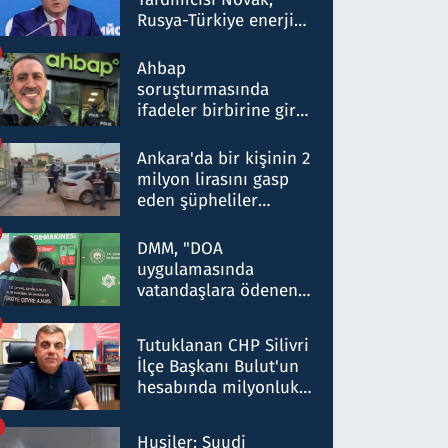
Rusya-Türkiye enerji
ortaklığının stratejik
nitelikte olduğunu
Ahbap
belirtti
soruşturmasında
ifadeler birbirine girdi:
Dokuz şüphelinin
ifadelerinden ortaya
Ankara'da bir kişinin 2
çıkan tablo şok etti
milyon lirasını gasp
eden şüpheliler
Kırıkkale'de yakalandı
DMM, "DOA
uygulamasında
vatandaşlara ödenen
iade tutarlarının
düşürüldüğü" iddiasını
Tutuklanan CHP Silivri
yalanladı
İlçe Başkanı Bulut'un
hesabında milyonluk
para trafiğine: Patron
talimat verdi, ben
Husiler: Suudi