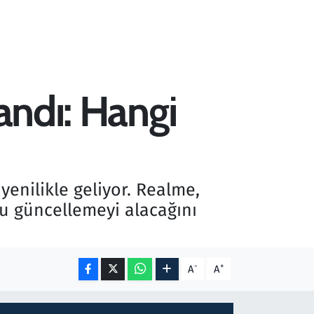
andı: Hangi
yenilikle geliyor. Realme,
 bu güncellemeyi alacağını
-
+
A
A