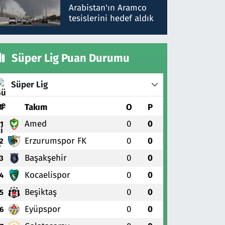
gönderdim
Arabistan'ın Aramco
tesislerini hedef aldık
Süper Lig Puan Durumu
Süper Lig
#
Takım
O
P
Amed
0
0
1
Erzurumspor FK
0
0
2
Başakşehir
0
0
3
Kocaelispor
0
0
4
Beşiktaş
0
0
5
Eyüpspor
0
0
6