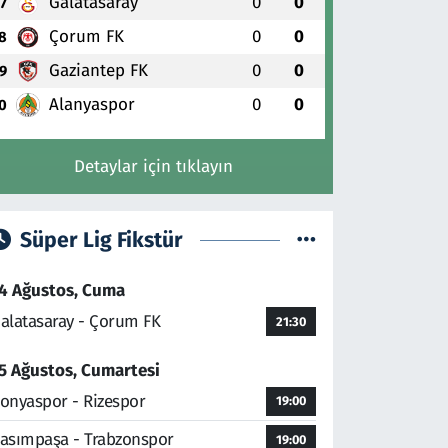
Galatasaray
0
0
7
Çorum FK
0
0
8
Gaziantep FK
0
0
9
Alanyaspor
0
0
0
Detaylar için tıklayın
Süper Lig Fikstür
4 Ağustos, Cuma
alatasaray - Çorum FK
21:30
5 Ağustos, Cumartesi
onyaspor - Rizespor
19:00
asımpaşa - Trabzonspor
19:00