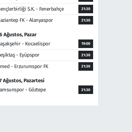
ençlerbirliği S.K. - Fenerbahçe
21:30
aziantep FK - Alanyaspor
21:30
6 Ağustos, Pazar
aşakşehir - Kocaelispor
19:00
eşiktaş - Eyüpspor
21:30
med - Erzurumspor FK
21:30
7 Ağustos, Pazartesi
amsunspor - Göztepe
21:30