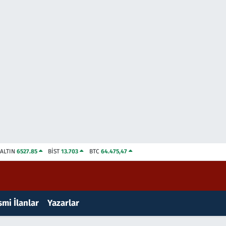
ALTIN
6527.85
BİST
13.703
BTC
64.475,47
mi İlanlar
Yazarlar