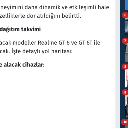
deneyimini daha dinamik ve etkileşimli hale
lliklerle donatıldığını belirtti.
6
 dağıtım takvimi
7
lacak modeller Realme GT 6 ve GT 6T ile
ak. İşte detaylı yol haritası:
 alacak cihazlar:
8
9
10