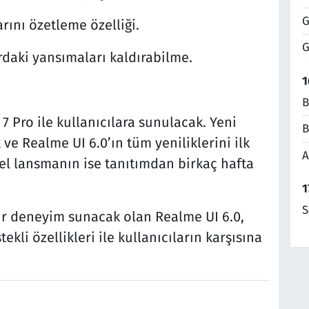
G
rını özetleme özelliği.
G
rdaki yansımaları kaldırabilme.
1
B
7 Pro ile kullanıcılara sunulacak. Yeni
B
 ve Realme UI 6.0’ın tüm yeniliklerini ilk
A
l lansmanın ise tanıtımdan birkaç hafta
1
S
bir deneyim sunacak olan Realme UI 6.0,
kli özellikleri ile kullanıcıların karşısına