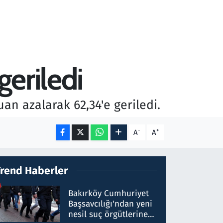
geriledi
an azalarak 62,34'e geriledi.
-
+
A
A
Trend Haberler
Bakırköy Cumhuriyet
Başsavcılığı'ndan yeni
nesil suç örgütlerine