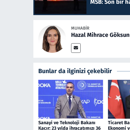
MSB: Son bir ha
MUHABIR
Hazal Mihrace Göksun
Bunlar da ilginizi çekebilir
Sanayi ve Teknoloji Bakanı
Ticaret Ba
Kacır: 23 yılda ihracatımızı 36
Ekonomi v