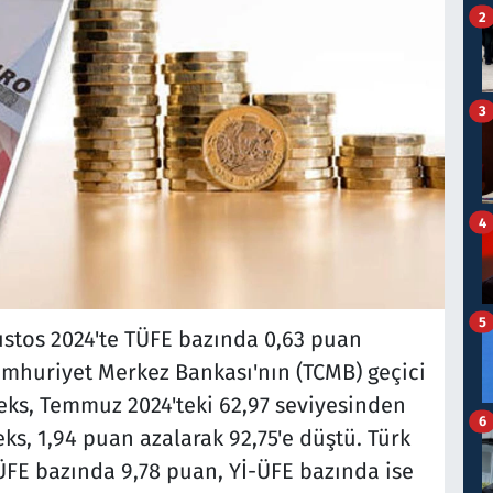
2
3
4
5
ustos 2024'te TÜFE bazında 0,63 puan
Cumhuriyet Merkez Bankası'nın (TCMB) geçici
deks, Temmuz 2024'teki 62,97 seviyesinden
6
s, 1,94 puan azalarak 92,75'e düştü. Türk
 TÜFE bazında 9,78 puan, Yİ-ÜFE bazında ise