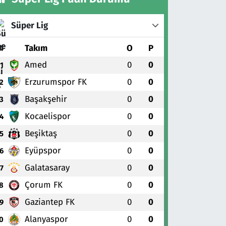
Süper Lig
#
Takım
O
P
Amed
0
0
1
Erzurumspor FK
0
0
2
Başakşehir
0
0
3
Kocaelispor
0
0
4
Beşiktaş
0
0
5
Eyüpspor
0
0
6
Galatasaray
0
0
7
Çorum FK
0
0
8
Gaziantep FK
0
0
9
Alanyaspor
0
0
0