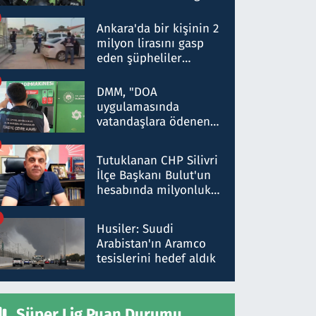
Dokuz şüphelinin
ifadelerinden ortaya
Ankara'da bir kişinin 2
çıkan tablo şok etti
milyon lirasını gasp
eden şüpheliler
Kırıkkale'de yakalandı
DMM, "DOA
uygulamasında
vatandaşlara ödenen
iade tutarlarının
düşürüldüğü" iddiasını
Tutuklanan CHP Silivri
yalanladı
İlçe Başkanı Bulut'un
hesabında milyonluk
para trafiğine: Patron
talimat verdi, ben
Husiler: Suudi
gönderdim
Arabistan'ın Aramco
tesislerini hedef aldık
Süper Lig Puan Durumu