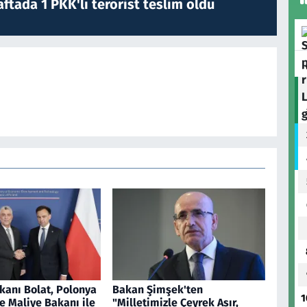
ftada 1 PKK'lı terörist teslim oldu
kanı Bolat, Polonya
Bakan Şimşek'ten
1
e Maliye Bakanı ile
"Milletimizle Çeyrek Asır,