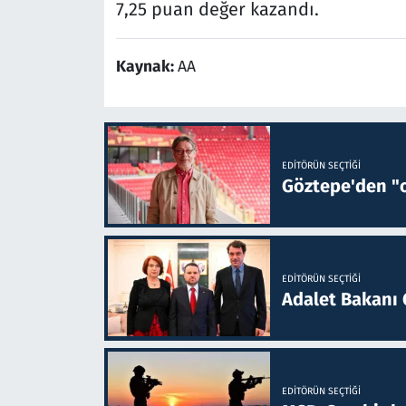
7,25 puan değer kazandı.
Kaynak:
AA
EDITÖRÜN SEÇTIĞI
Göztepe'den "o
EDITÖRÜN SEÇTIĞI
Adalet Bakanı 
EDITÖRÜN SEÇTIĞI