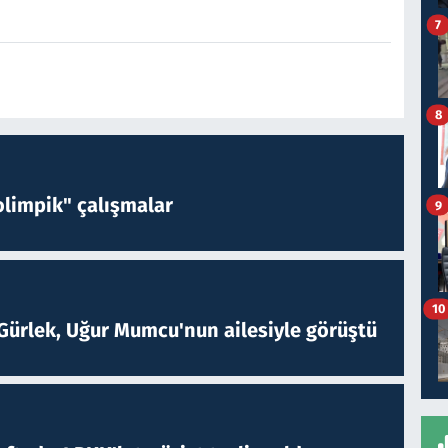
7
8
limpik" çalışmalar
9
10
Gürlek, Uğur Mumcu'nun ailesiyle görüştü