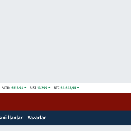
ALTIN
6513.94
BİST
13.799
BTC
64.643,95
mi İlanlar
Yazarlar