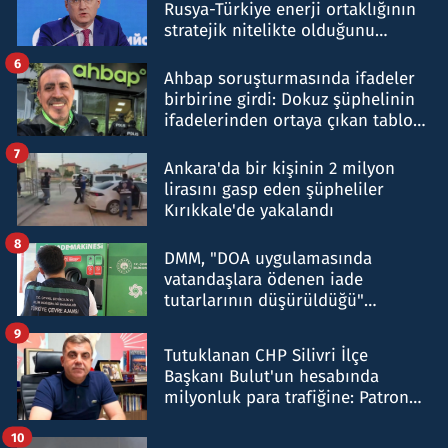
Rusya-Türkiye enerji ortaklığının
stratejik nitelikte olduğunu
belirtti
6
Ahbap soruşturmasında ifadeler
birbirine girdi: Dokuz şüphelinin
ifadelerinden ortaya çıkan tablo
şok etti
7
Ankara'da bir kişinin 2 milyon
lirasını gasp eden şüpheliler
Kırıkkale'de yakalandı
8
DMM, "DOA uygulamasında
vatandaşlara ödenen iade
tutarlarının düşürüldüğü"
iddiasını yalanladı
9
Tutuklanan CHP Silivri İlçe
Başkanı Bulut'un hesabında
milyonluk para trafiğine: Patron
talimat verdi, ben gönderdim
10