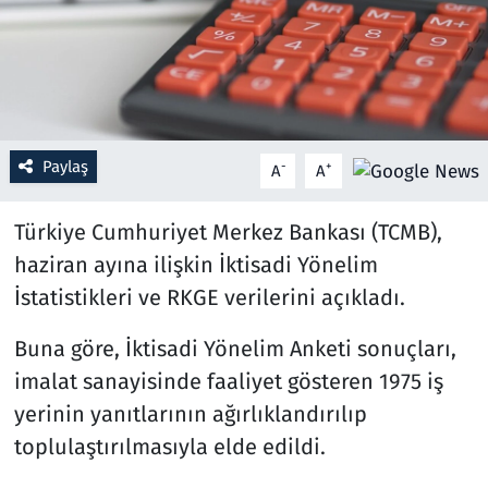
Resmi İlanlar
Rüya Tabirleri
Sağlık
Paylaş
-
+
A
A
Savunma Sanayi
Türkiye Cumhuriyet Merkez Bankası (TCMB),
haziran ayına ilişkin İktisadi Yönelim
Seçim 2023
İstatistikleri ve RKGE verilerini açıkladı.
Spor
Buna göre, İktisadi Yönelim Anketi sonuçları,
imalat sanayisinde faaliyet gösteren 1975 iş
Teknoloji ve Bilim
yerinin yanıtlarının ağırlıklandırılıp
Televizyon
toplulaştırılmasıyla elde edildi.