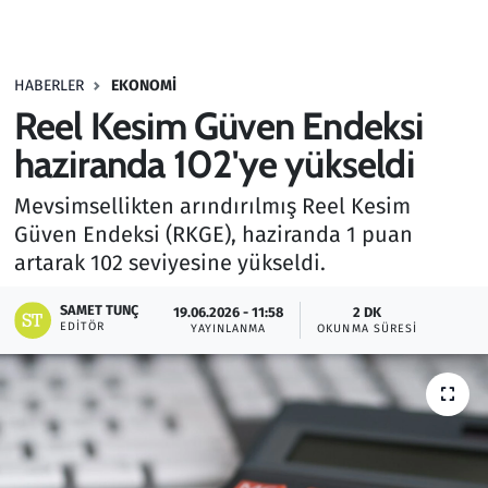
Gündem
HABERLER
EKONOMI
Haber
Reel Kesim Güven Endeksi
Kültür Sanat
haziranda 102'ye yükseldi
Mevsimsellikten arındırılmış Reel Kesim
Kurumsal Haberler
Güven Endeksi (RKGE), haziranda 1 puan
artarak 102 seviyesine yükseldi.
Lezzet Durağı
SAMET TUNÇ
19.06.2026 - 11:58
2 DK
Memur ve Kamu
EDITÖR
YAYINLANMA
OKUNMA SÜRESI
Otomobil
Oyun
Ramazan