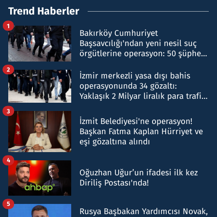
Trend Haberler
1
Bakırköy Cumhuriyet
Başsavcılığı'ndan yeni nesil suç
örgütlerine operasyon: 50 şüpheli
hakkında gözaltı kararı
2
İzmir merkezli yasa dışı bahis
operasyonunda 34 gözaltı:
Yaklaşık 2 Milyar liralık para trafiği
tespit edildi
3
İzmit Belediyesi'ne operasyon!
Başkan Fatma Kaplan Hürriyet ve
eşi gözaltına alındı
4
Oğuzhan Uğur’un ifadesi ilk kez
Diriliş Postası'nda!
5
Rusya Başbakan Yardımcısı Novak,