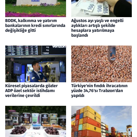
BDDK, kalkınma ve yatırım
Ağustos ayı yaşlı ve engelli
bankalarının kredi sınırlarında
aylıkları artışlı şekilde
değişikliğe gitti
hesaplara yatırılmaya
başlandı
Küresel piyasalarda gözler
Türkiye'nin fındık ihracatının
ADP özel sektör istihdamı
yüzde 34,76'sı Trabzon'dan
verilerine çevrildi
yapıldı