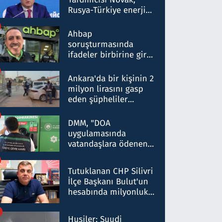
Rusya-Türkiye enerji
ortaklığının stratejik
nitelikte olduğunu
Ahbap
belirtti
soruşturmasında
ifadeler birbirine girdi:
Dokuz şüphelinin
ifadelerinden ortaya
Ankara'da bir kişinin 2
çıkan tablo şok etti
milyon lirasını gasp
eden şüpheliler
Kırıkkale'de yakalandı
DMM, "DOA
uygulamasında
vatandaşlara ödenen
iade tutarlarının
düşürüldüğü" iddiasını
Tutuklanan CHP Silivri
yalanladı
İlçe Başkanı Bulut'un
hesabında milyonluk
para trafiğine: Patron
talimat verdi, ben
Husiler: Suudi