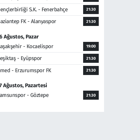
ençlerbirliği S.K. - Fenerbahçe
21:30
aziantep FK - Alanyaspor
21:30
6 Ağustos, Pazar
aşakşehir - Kocaelispor
19:00
eşiktaş - Eyüpspor
21:30
med - Erzurumspor FK
21:30
7 Ağustos, Pazartesi
amsunspor - Göztepe
21:30