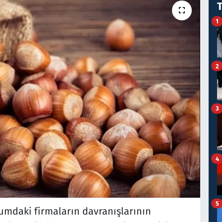
1
2
3
4
5
umdaki firmaların davranışlarının