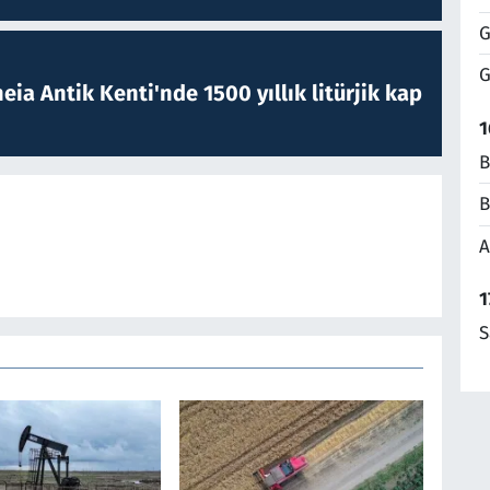
G
G
eia Antik Kenti'nde 1500 yıllık litürjik kap
1
B
B
A
1
S