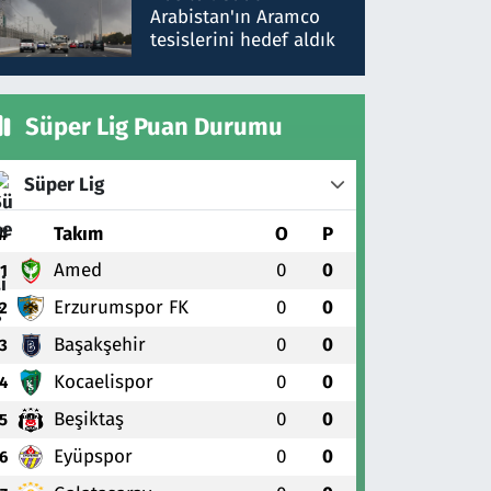
gönderdim
Arabistan'ın Aramco
tesislerini hedef aldık
Süper Lig Puan Durumu
Süper Lig
#
Takım
O
P
Amed
0
0
1
Erzurumspor FK
0
0
2
Başakşehir
0
0
3
Kocaelispor
0
0
4
Beşiktaş
0
0
5
Eyüpspor
0
0
6