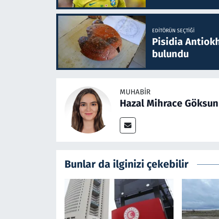
EDITÖRÜN SEÇTIĞI
Pisidia Antiokh
bulundu
MUHABIR
Hazal Mihrace Göksun
Bunlar da ilginizi çekebilir