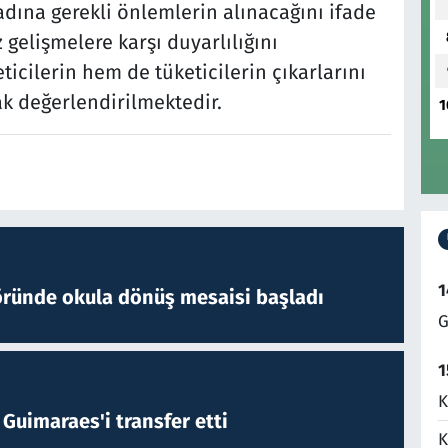
dına gerekli önlemlerin alınacağını ifade
gelişmelere karşı duyarlılığını
cilerin hem de tüketicilerin çıkarlarını
ak değerlendirilmektedir.
1
1
öründe okula dönüş mesaisi başladı
G
1
K
Guimaraes'i transfer etti
K