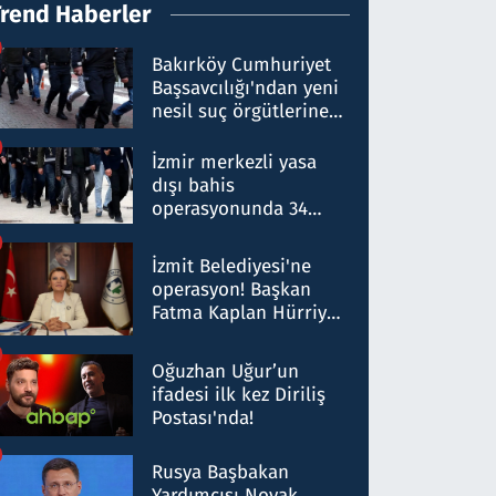
Trend Haberler
Bakırköy Cumhuriyet
Başsavcılığı'ndan yeni
nesil suç örgütlerine
operasyon: 50 şüpheli
hakkında gözaltı kararı
İzmir merkezli yasa
dışı bahis
operasyonunda 34
gözaltı: Yaklaşık 2
Milyar liralık para
İzmit Belediyesi'ne
trafiği tespit edildi
operasyon! Başkan
Fatma Kaplan Hürriyet
ve eşi gözaltına alındı
Oğuzhan Uğur’un
ifadesi ilk kez Diriliş
Postası'nda!
Rusya Başbakan
Yardımcısı Novak,