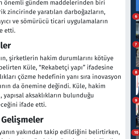
n önemli gündem maddelerinden biri
ik zincirinde yaratılan darboğazların,
6
layıcı ve sömürücü ticari uygulamaların
 etti.
ler
7
, şirketlerin hakim durumlarını kötüye
lirten Küle, “Rekabetçi yapı” ifadesine
8
lıkları çözme hedefinin yanı sıra inovasyon
arının da önemine değindi. Küle, hakim
, yapısal aksaklıkların bulunduğu
9
ceğini ifade etti.
 Gelişmeler
yanın yakından takip edildiğini belirtirken,
10