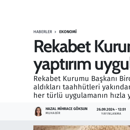
Resmi İlanlar
Rüya Tabirleri
HABERLER
EKONOMI
Rekabet Kurumu
Sağlık
yaptırım uygu
Savunma Sanayi
Seçim 2023
Rekabet Kurumu Başkanı Biro
aldıkları taahhütleri yakında
Spor
her türlü uygulamanın hızla 
Teknoloji ve Bilim
HAZAL MIHRACE GÖKSUN
26.09.2024 - 12:51
MUHABIR
YAYINLANMA
Televizyon