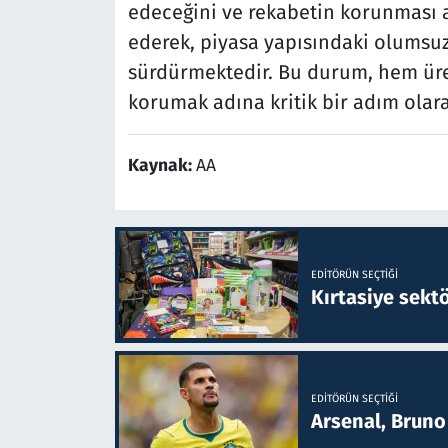
edeceğini ve rekabetin korunması a
ederek, piyasa yapısındaki olumsuz 
sürdürmektedir. Bu durum, hem üreti
korumak adına kritik bir adım olar
Kaynak:
AA
EDITÖRÜN SEÇTIĞI
Kırtasiye sekt
EDITÖRÜN SEÇTIĞI
Arsenal, Bruno 