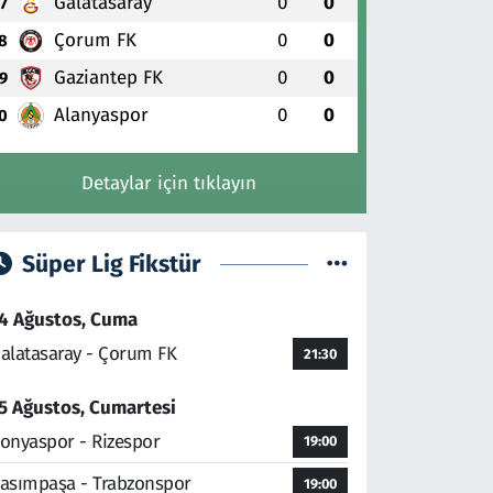
Galatasaray
0
0
7
Çorum FK
0
0
8
Gaziantep FK
0
0
9
Alanyaspor
0
0
0
Detaylar için tıklayın
Süper Lig Fikstür
4 Ağustos, Cuma
alatasaray - Çorum FK
21:30
5 Ağustos, Cumartesi
onyaspor - Rizespor
19:00
asımpaşa - Trabzonspor
19:00