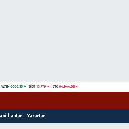
ALTIN
6660.55
BİST
13.779
BTC
64.944,08
mi İlanlar
Yazarlar