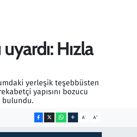
uyardı: Hızla
umdaki yerleşik teşebbüsten
 rekabetçi yapısını bozucu
a bulundu.
-
+
A
A