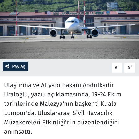
Resmi İlanlar
Rüya Tabirleri
Sağlık
Savunma Sanayi
Paylaş
-
+
A
A
Seçim 2023
Ulaştırma ve Altyapı Bakanı Abdulkadir
Spor
Uraloğlu, yazılı açıklamasında, 19-24 Ekim
tarihlerinde Malezya'nın başkenti Kuala
Teknoloji ve Bilim
Lumpur'da, Uluslararası Sivil Havacılık
Müzakereleri Etkinliği'nin düzenlendiğini
Televizyon
anımsattı.