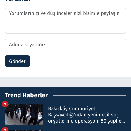
Gönder
Trend Haberler
1
Bakırköy Cumhuriyet
Başsavcılığı'ndan yeni nesil suç
örgütlerine operasyon: 50 şüpheli
hakkında gözaltı kararı
2