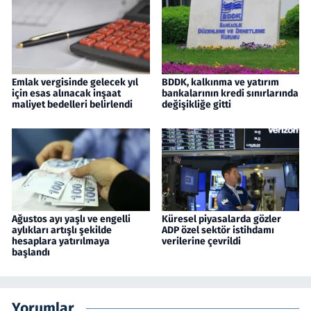
Emlak vergisinde gelecek yıl
BDDK, kalkınma ve yatırım
için esas alınacak inşaat
bankalarının kredi sınırlarında
maliyet bedelleri belirlendi
değişikliğe gitti
Ağustos ayı yaşlı ve engelli
Küresel piyasalarda gözler
aylıkları artışlı şekilde
ADP özel sektör istihdamı
hesaplara yatırılmaya
verilerine çevrildi
başlandı
Yorumlar