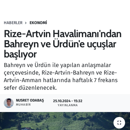
Gündem
HABERLER
EKONOMI
Haber
Rize-Artvin Havalimanı'ndan
Kültür Sanat
Bahreyn ve Ürdün'e uçuşlar
başlıyor
Kurumsal Haberler
Bahreyn ve Ürdün ile yapılan anlaşmalar
Lezzet Durağı
çerçevesinde, Rize-Artvin-Bahreyn ve Rize-
Artvin-Amman hatlarında haftalık 7 frekans
Memur ve Kamu
sefer düzenlenecek.
Otomobil
NUSRET ODABAŞ
25.10.2024 - 15:32
MUHABIR
YAYINLANMA
Oyun
Ramazan