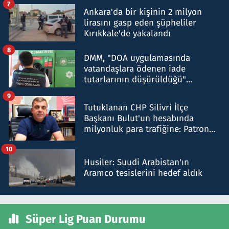
7
Ankara'da bir kişinin 2 milyon
lirasını gasp eden şüpheliler
Kırıkkale'de yakalandı
8
DMM, "DOA uygulamasında
vatandaşlara ödenen iade
tutarlarının düşürüldüğü"
iddiasını yalanladı
9
Tutuklanan CHP Silivri İlçe
Başkanı Bulut'un hesabında
milyonluk para trafiğine: Patron
talimat verdi, ben gönderdim
10
Husiler: Suudi Arabistan'ın
Aramco tesislerini hedef aldık
Süper Lig Puan Durumu