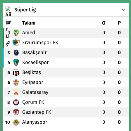
Süper Lig
#
Takım
O
P
Amed
0
0
1
Erzurumspor FK
0
0
2
Başakşehir
0
0
3
Kocaelispor
0
0
4
Beşiktaş
0
0
5
Eyüpspor
0
0
6
Galatasaray
0
0
7
Çorum FK
0
0
8
Gaziantep FK
0
0
9
Alanyaspor
0
0
10