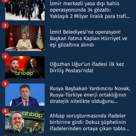
İzmir merkezli yasa dışı bahis
operasyonunda 34 gözaltı:
Yaklaşık 2 Milyar liralık para trafiği
tespit edildi
3
İzmit Belediyesi'ne operasyon!
Başkan Fatma Kaplan Hürriyet ve
eşi gözaltına alındı
4
Oğuzhan Uğur’un ifadesi ilk kez
Diriliş Postası'nda!
5
Rusya Başbakan Yardımcısı Novak,
Rusya-Türkiye enerji ortaklığının
stratejik nitelikte olduğunu
belirtti
6
Ahbap soruşturmasında ifadeler
birbirine girdi: Dokuz şüphelinin
ifadelerinden ortaya çıkan tablo
şok etti