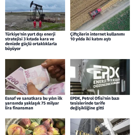
Türkiye'nin yurt dışı enerji
Çiftçilerin internet kullanımı
stratejisi 3 kıtada kara ve
10 yılda iki katını aştı
denizde güçlü ortaklıklarla
büyüyor
Esnaf ve sanatkara bu yılın ilk
EPDK, Petrol Ofisi'nin bazı
yarısında yaklaşık 75 milyar
tesislerinde tarife
lira finansman
değişikliğine gitti