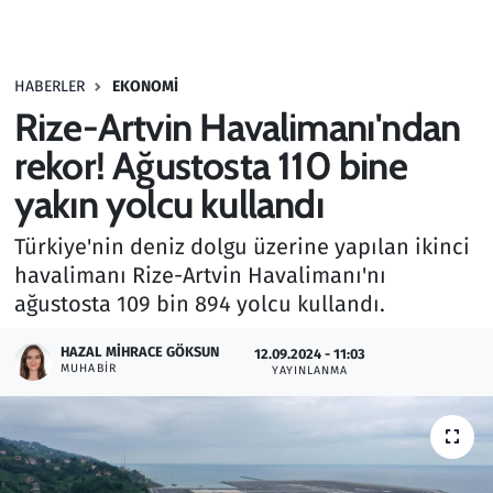
Gündem
HABERLER
EKONOMI
Haber
Rize-Artvin Havalimanı'ndan
Kültür Sanat
rekor! Ağustosta 110 bine
yakın yolcu kullandı
Kurumsal Haberler
Türkiye'nin deniz dolgu üzerine yapılan ikinci
Lezzet Durağı
havalimanı Rize-Artvin Havalimanı'nı
ağustosta 109 bin 894 yolcu kullandı.
Memur ve Kamu
HAZAL MIHRACE GÖKSUN
12.09.2024 - 11:03
MUHABIR
YAYINLANMA
Otomobil
Oyun
Ramazan