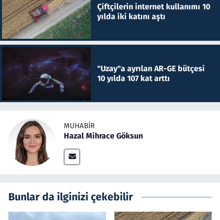
Çiftçilerin internet kullanımı 10
yılda iki katını aştı
"Uzay"a ayrılan AR-GE bütçesi
10 yılda 107 kat arttı
MUHABIR
Hazal Mihrace Göksun
Bunlar da ilginizi çekebilir