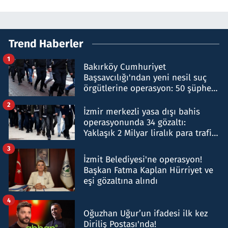
Trend Haberler
1
Bakırköy Cumhuriyet
Başsavcılığı'ndan yeni nesil suç
örgütlerine operasyon: 50 şüpheli
hakkında gözaltı kararı
2
İzmir merkezli yasa dışı bahis
operasyonunda 34 gözaltı:
Yaklaşık 2 Milyar liralık para trafiği
tespit edildi
3
İzmit Belediyesi'ne operasyon!
Başkan Fatma Kaplan Hürriyet ve
eşi gözaltına alındı
4
Oğuzhan Uğur’un ifadesi ilk kez
Diriliş Postası'nda!