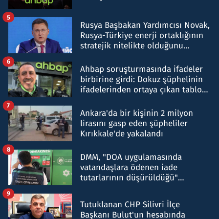
5
Rusya Başbakan Yardımcısı Novak,
Rusya-Türkiye enerji ortaklığının
stratejik nitelikte olduğunu
belirtti
6
Ahbap soruşturmasında ifadeler
birbirine girdi: Dokuz şüphelinin
ifadelerinden ortaya çıkan tablo
şok etti
7
Ankara'da bir kişinin 2 milyon
lirasını gasp eden şüpheliler
Kırıkkale'de yakalandı
8
DMM, "DOA uygulamasında
vatandaşlara ödenen iade
tutarlarının düşürüldüğü"
iddiasını yalanladı
9
Tutuklanan CHP Silivri İlçe
Başkanı Bulut'un hesabında