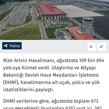
Resmi İlanlar
Rüya Tabirleri
Sağlık
Paylaş
-
+
A
A
Savunma Sanayi
Rize-Artvin Havalimanı, ağustosta 109 bin 894
Seçim 2023
yolcuya hizmet verdi. Ulaştırma ve Altyapı
Spor
Bakanlığı Devlet Hava Meydanları İşletmesi
(DHMİ), havalimanına ait uçak, yolcu ve yük
Teknoloji ve Bilim
istatistiklerini paylaştı.
Televizyon
DHMİ verilerine göre, ağustosta toplam 673
uçuş gerçekleşti; bunlardan 635'i yurt içi, 38'i