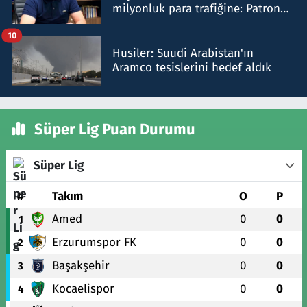
milyonluk para trafiğine: Patron
talimat verdi, ben gönderdim
10
Husiler: Suudi Arabistan'ın
Aramco tesislerini hedef aldık
Süper Lig Puan Durumu
Süper Lig
#
Takım
O
P
Amed
0
0
1
Erzurumspor FK
0
0
2
Başakşehir
0
0
3
Kocaelispor
0
0
4