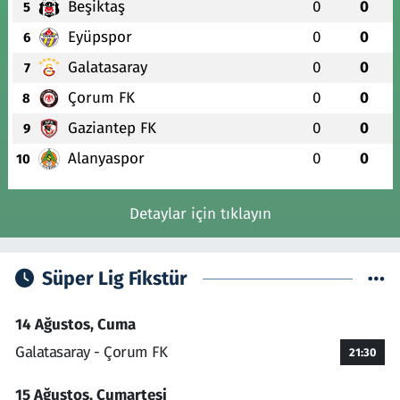
Beşiktaş
0
0
5
Eyüpspor
0
0
6
Galatasaray
0
0
7
Çorum FK
0
0
8
Gaziantep FK
0
0
9
Alanyaspor
0
0
10
Detaylar için tıklayın
Süper Lig Fikstür
14 Ağustos, Cuma
Galatasaray - Çorum FK
21:30
15 Ağustos, Cumartesi