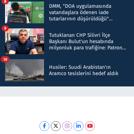
8
DMM, "DOA uygulamasında
vatandaşlara ödenen iade
tutarlarının düşürüldüğü"
iddiasını yalanladı
9
Tutuklanan CHP Silivri İlçe
Başkanı Bulut'un hesabında
milyonluk para trafiğine: Patron
talimat verdi, ben gönderdim
10
Husiler: Suudi Arabistan'ın
Aramco tesislerini hedef aldık