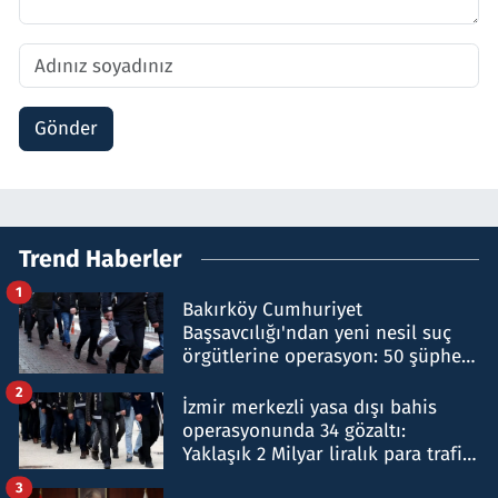
Gönder
Trend Haberler
1
Bakırköy Cumhuriyet
Başsavcılığı'ndan yeni nesil suç
örgütlerine operasyon: 50 şüpheli
hakkında gözaltı kararı
2
İzmir merkezli yasa dışı bahis
operasyonunda 34 gözaltı:
Yaklaşık 2 Milyar liralık para trafiği
tespit edildi
3