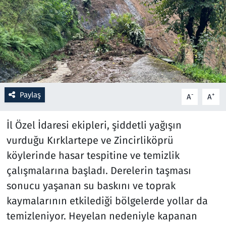
Resmi İlanlar
Rüya Tabirleri
Sağlık
Paylaş
-
+
A
A
Savunma Sanayi
İl Özel İdaresi ekipleri, şiddetli yağışın
Seçim 2023
vurduğu Kırklartepe ve Zincirliköprü
Spor
köylerinde hasar tespitine ve temizlik
çalışmalarına başladı. Derelerin taşması
Teknoloji ve Bilim
sonucu yaşanan su baskını ve toprak
kaymalarının etkilediği bölgelerde yollar da
Televizyon
temizleniyor. Heyelan nedeniyle kapanan