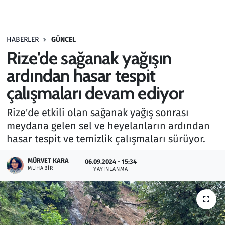
Gündem
HABERLER
GÜNCEL
Haber
Rize'de sağanak yağışın
Kültür Sanat
ardından hasar tespit
çalışmaları devam ediyor
Kurumsal Haberler
Rize'de etkili olan sağanak yağış sonrası
Lezzet Durağı
meydana gelen sel ve heyelanların ardından
hasar tespit ve temizlik çalışmaları sürüyor.
Memur ve Kamu
MÜRVET KARA
06.09.2024 - 15:34
MUHABIR
YAYINLANMA
Otomobil
Oyun
Ramazan