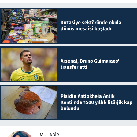
Kırtasiye sektöründe okula
dönüş mesaisi başladı
Arsenal, Bruno Guimaraes'i
transfer etti
Pisidia Antiokheia Antik
Kenti'nde 1500 yıllık litürjik kap
bulundu
MUHABIR