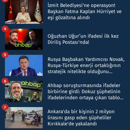
İzmit Belediyesi'ne operasyon!
Başkan Fatma Kaplan Hürriyet ve
eşi gözaltına alındı
4
Oğuzhan Uğur’un ifadesi ilk kez
Diriliş Postası'nda!
5
Rusya Başbakan Yardımcısı Novak,
Rusya-Türkiye enerji ortaklığının
stratejik nitelikte olduğunu
belirtti
6
Ahbap soruşturmasında ifadeler
birbirine girdi: Dokuz şüphelinin
ifadelerinden ortaya çıkan tablo
şok etti
7
Ankara'da bir kişinin 2 milyon
lirasını gasp eden şüpheliler
Kırıkkale'de yakalandı