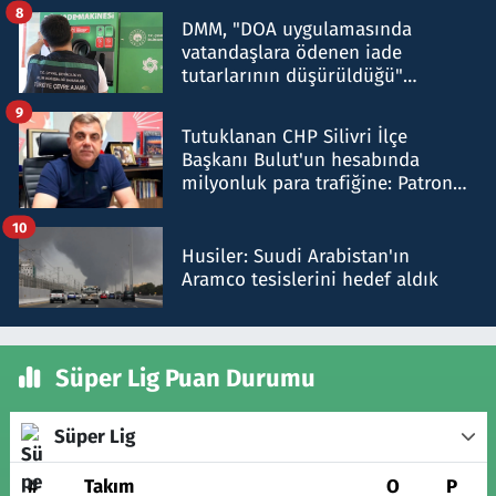
8
DMM, "DOA uygulamasında
vatandaşlara ödenen iade
tutarlarının düşürüldüğü"
iddiasını yalanladı
9
Tutuklanan CHP Silivri İlçe
Başkanı Bulut'un hesabında
milyonluk para trafiğine: Patron
talimat verdi, ben gönderdim
10
Husiler: Suudi Arabistan'ın
Aramco tesislerini hedef aldık
Süper Lig Puan Durumu
Süper Lig
#
Takım
O
P