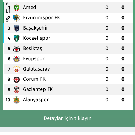
Amed
0
0
1
Erzurumspor FK
0
0
2
Başakşehir
0
0
3
Kocaelispor
0
0
4
Beşiktaş
0
0
5
Eyüpspor
0
0
6
Galatasaray
0
0
7
Çorum FK
0
0
8
Gaziantep FK
0
0
9
Alanyaspor
0
0
10
Detaylar için tıklayın