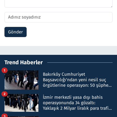
Gönder
Trend Haberler
1
Bakırköy Cumhuriyet
Başsavcılığı'ndan yeni nesil suç
örgütlerine operasyon: 50 şüpheli
hakkında gözaltı kararı
2
İzmir merkezli yasa dışı bahis
operasyonunda 34 gözaltı:
Yaklaşık 2 Milyar liralık para trafiği
tespit edildi
3