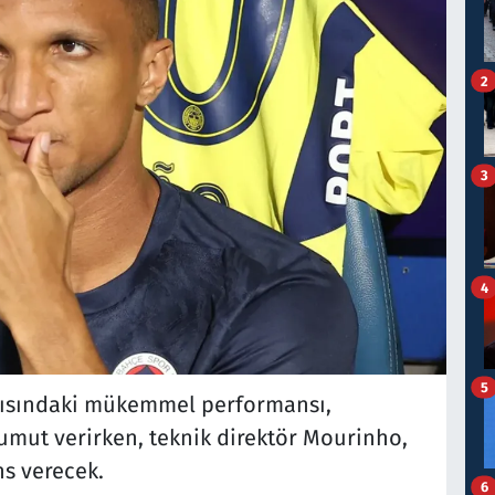
2
3
4
5
ısındaki mükemmel performansı,
mut verirken, teknik direktör Mourinho,
ns verecek.
6