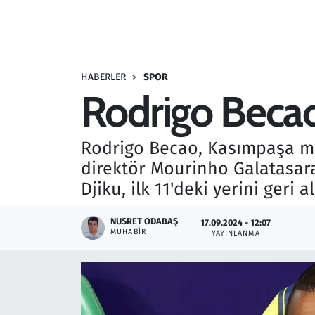
Resmi İlanlar
Rüya Tabirleri
HABERLER
SPOR
Rodrigo Becao
Sağlık
Savunma Sanayi
Rodrigo Becao, Kasımpaşa ma
direktör Mourinho Galatasara
Seçim 2023
Djiku, ilk 11'deki yerini geri a
Spor
NUSRET ODABAŞ
17.09.2024 - 12:07
MUHABIR
YAYINLANMA
Teknoloji ve Bilim
Televizyon