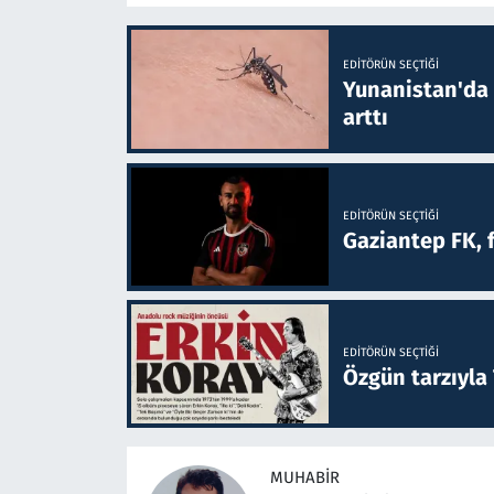
EDITÖRÜN SEÇTIĞI
Yunanistan'da B
arttı
EDITÖRÜN SEÇTIĞI
Gaziantep FK, 
EDITÖRÜN SEÇTIĞI
Özgün tarzıyla
MUHABIR