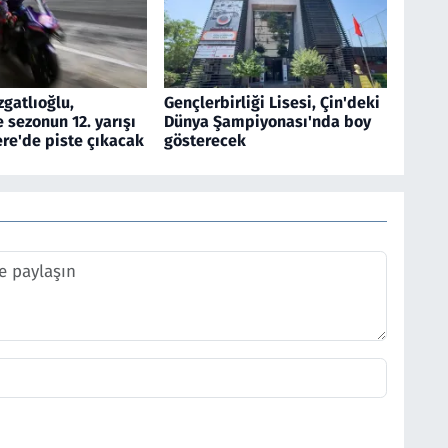
gatlıoğlu,
Gençlerbirliği Lisesi, Çin'deki
sezonun 12. yarışı
Dünya Şampiyonası'nda boy
tere'de piste çıkacak
gösterecek