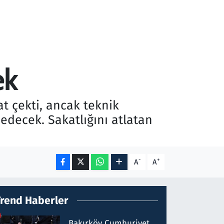
ek
 çekti, ancak teknik
edecek. Sakatlığını atlatan
-
+
A
A
Trend Haberler
Bakırköy Cumhuriyet