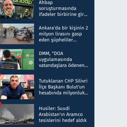
nitelikte olduğunu
Ahbap
belirtti
soruşturmasında
ifadeler birbirine girdi:
Dokuz şüphelinin
ifadelerinden ortaya
Ankara'da bir kişinin 2
çıkan tablo şok etti
milyon lirasını gasp
eden şüpheliler
Kırıkkale'de yakalandı
DMM, "DOA
uygulamasında
vatandaşlara ödenen
iade tutarlarının
düşürüldüğü" iddiasını
Tutuklanan CHP Silivri
yalanladı
İlçe Başkanı Bulut'un
hesabında milyonluk
para trafiğine: Patron
talimat verdi, ben
Husiler: Suudi
gönderdim
Arabistan'ın Aramco
tesislerini hedef aldık