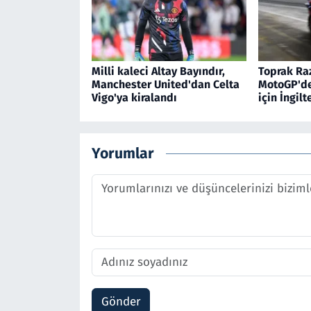
Milli kaleci Altay Bayındır,
Toprak Raz
Manchester United'dan Celta
MotoGP'de 
Vigo'ya kiralandı
için İngil
Yorumlar
Gönder