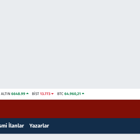
ALTIN
6648.99
BİST
13.773
BTC
64.960,21
mi İlanlar
Yazarlar