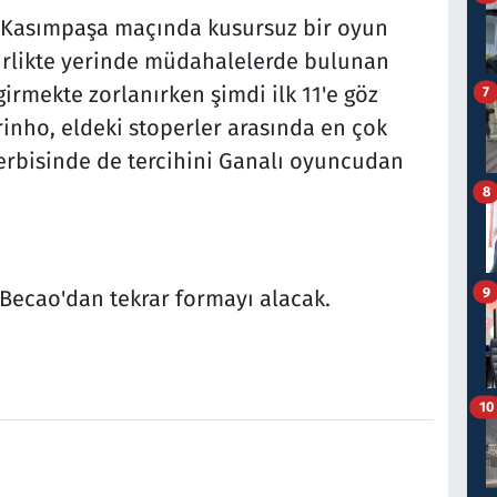
o, Kasımpaşa maçında kusursuz bir oyun
birlikte yerinde müdahalelerde bulunan
girmekte zorlanırken şimdi ilk 11'e göz
7
rinho, eldeki stoperler arasında en çok
erbisinde de tercihini Ganalı oyuncudan
8
9
 Becao'dan tekrar formayı alacak.
10