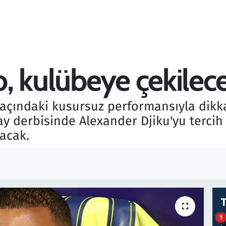
, kulübeye çekilec
çındaki kusursuz performansıyla dikkat
y derbisinde Alexander Djiku'yu tercih 
lacak.
1