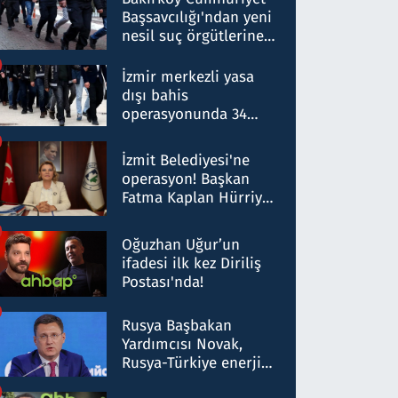
Başsavcılığı'ndan yeni
nesil suç örgütlerine
operasyon: 50 şüpheli
hakkında gözaltı kararı
İzmir merkezli yasa
dışı bahis
operasyonunda 34
gözaltı: Yaklaşık 2
Milyar liralık para
İzmit Belediyesi'ne
trafiği tespit edildi
operasyon! Başkan
Fatma Kaplan Hürriyet
ve eşi gözaltına alındı
Oğuzhan Uğur’un
ifadesi ilk kez Diriliş
Postası'nda!
Rusya Başbakan
Yardımcısı Novak,
Rusya-Türkiye enerji
ortaklığının stratejik