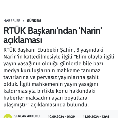
Gündem
HABERLER
GÜNDEM
Haber
RTÜK Başkanı'ndan 'Narin'
Kültür Sanat
açıklaması
RTÜK Başkanı Ebubekir Şahin, 8 yaşındaki
Kurumsal Haberler
Narin'in katledilmesiyle ilgili ''Elim olayla ilgili
yayın yasağının olduğu günlerde bile bazı
Lezzet Durağı
medya kuruluşlarının mahkeme tanımaz
Memur ve Kamu
tavırlarına ve pervasız yayınlarına şahit
olduk. İlgili mahkemenin yayın yasağını
Otomobil
kaldırmasıyla birlikte konu hakkındaki
haberler maksadını aşan boyutlara
Oyun
ulaşmıştır" açıklamasında bulundu.
SERCAN AKKUZU
Ramazan
10.09.2024 - 01:29
11.09.2024 - 12:41