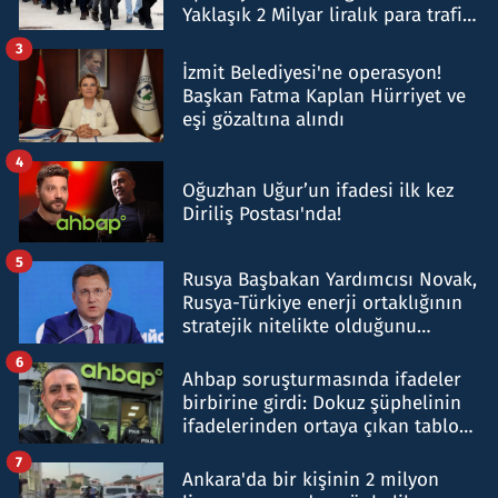
Yaklaşık 2 Milyar liralık para trafiği
tespit edildi
3
İzmit Belediyesi'ne operasyon!
Başkan Fatma Kaplan Hürriyet ve
eşi gözaltına alındı
4
Oğuzhan Uğur’un ifadesi ilk kez
Diriliş Postası'nda!
5
Rusya Başbakan Yardımcısı Novak,
Rusya-Türkiye enerji ortaklığının
stratejik nitelikte olduğunu
belirtti
6
Ahbap soruşturmasında ifadeler
birbirine girdi: Dokuz şüphelinin
ifadelerinden ortaya çıkan tablo
şok etti
7
Ankara'da bir kişinin 2 milyon