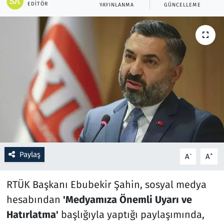
EDITÖR
YAYINLANMA
GÜNCELLEME
Resmi İlanlar
Rüya Tabirleri
Sağlık
Savunma Sanayi
Seçim 2023
Spor
Paylaş
-
+
A
A
Teknoloji ve Bilim
RTÜK Başkanı Ebubekir Şahin, sosyal medya
hesabından
'Medyamıza Önemli Uyarı ve
Televizyon
Hatırlatma'
başlığıyla yaptığı paylaşımında,