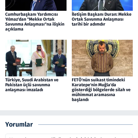
Cumhurbaşkanı Yardımcısı
İletişim Başkanı Duran: Mekke
Yılmaz'dan "Mekke Ortak
Ortak Savunma Anlaşması
Savunma Anlaşması"na ilişkin
tarihi bir adımdır
açıklama
Türkiye, Suudi Arabistan ve
FETÖ'nün suikast timindeki
Pakistan üçlü savunma
Karatepe'nin Muğla'da
anlaşması imzaladı
gösterdiği bölgelerde silah ve
mühimmat aramasına
başlandı
Yorumlar