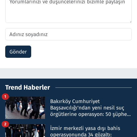
Gönder
Trend Haberler
1
Bakırköy Cumhuriyet
Başsavcılığı'ndan yeni nesil suç
örgütlerine operasyon: 50 şüpheli
hakkında gözaltı kararı
2
İzmir merkezli yasa dışı bahis
operasyonunda 34 gözaltı: