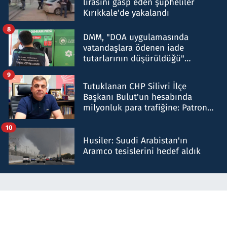
lirasını gasp eden şüpheliler
Kırıkkale'de yakalandı
8
DMM, "DOA uygulamasında
vatandaşlara ödenen iade
tutarlarının düşürüldüğü"
iddiasını yalanladı
9
Tutuklanan CHP Silivri İlçe
Başkanı Bulut'un hesabında
milyonluk para trafiğine: Patron
talimat verdi, ben gönderdim
10
Husiler: Suudi Arabistan'ın
Aramco tesislerini hedef aldık