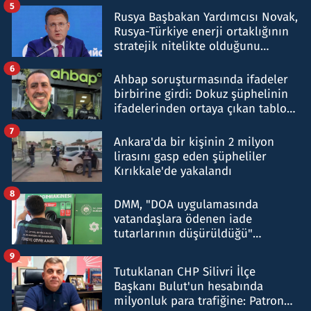
5
Rusya Başbakan Yardımcısı Novak,
Rusya-Türkiye enerji ortaklığının
stratejik nitelikte olduğunu
belirtti
6
Ahbap soruşturmasında ifadeler
birbirine girdi: Dokuz şüphelinin
ifadelerinden ortaya çıkan tablo
şok etti
7
Ankara'da bir kişinin 2 milyon
lirasını gasp eden şüpheliler
Kırıkkale'de yakalandı
8
DMM, "DOA uygulamasında
vatandaşlara ödenen iade
tutarlarının düşürüldüğü"
iddiasını yalanladı
9
Tutuklanan CHP Silivri İlçe
Başkanı Bulut'un hesabında
milyonluk para trafiğine: Patron