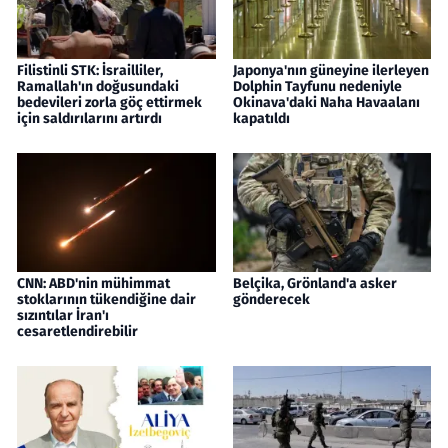
Filistinli STK: İsrailliler,
Japonya'nın güneyine ilerleyen
Ramallah'ın doğusundaki
Dolphin Tayfunu nedeniyle
bedevileri zorla göç ettirmek
Okinava'daki Naha Havaalanı
için saldırılarını artırdı
kapatıldı
CNN: ABD'nin mühimmat
Belçika, Grönland'a asker
stoklarının tükendiğine dair
gönderecek
sızıntılar İran'ı
cesaretlendirebilir