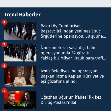
Trend Haberler
1
Bakırköy Cumhuriyet
Başsavcılığı'ndan yeni nesil suç
örgütlerine operasyon: 50 şüpheli
hakkında gözaltı kararı
2
İzmir merkezli yasa dışı bahis
operasyonunda 34 gözaltı:
Yaklaşık 2 Milyar liralık para trafiği
tespit edildi
3
İzmit Belediyesi'ne operasyon!
Başkan Fatma Kaplan Hürriyet ve
eşi gözaltına alındı
4
Oğuzhan Uğur’un ifadesi ilk kez
Diriliş Postası'nda!