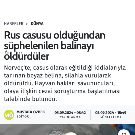
Gündem
HABERLER
DÜNYA
Haber
Rus casusu olduğundan
Kültür Sanat
şüphelenilen balinayı
öldürdüler
Kurumsal Haberler
Norveç'te, casus olarak eğitildiği iddialarıyla
Lezzet Durağı
tanınan beyaz belina, silahla vurularak
öldürüldü. Hayvan hakları savunucuları,
Memur ve Kamu
olaya ilişkin cezai soruşturma başlatılması
talebinde bulundu.
Otomobil
MUSTAFA ÖZBEK
05.09.2024 - 08:42
05.09.2024 - 15:49
EDITÖR
Oyun
YAYINLANMA
GÜNCELLEME
Ramazan