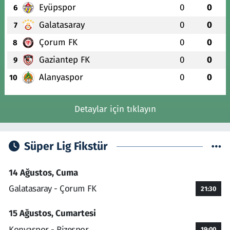
Eyüpspor
0
0
6
Galatasaray
0
0
7
Çorum FK
0
0
8
Gaziantep FK
0
0
9
Alanyaspor
0
0
10
Detaylar için tıklayın
Süper Lig Fikstür
14 Ağustos, Cuma
Galatasaray - Çorum FK
21:30
15 Ağustos, Cumartesi
Konyaspor - Rizespor
19:00