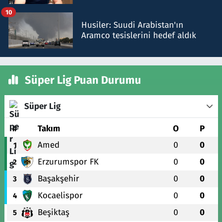
talimat verdi, ben gönderdim
10
Husiler: Suudi Arabistan'ın
Aramco tesislerini hedef aldık
Süper Lig Puan Durumu
Süper Lig
#
Takım
O
P
Amed
0
0
1
Erzurumspor FK
0
0
2
Başakşehir
0
0
3
Kocaelispor
0
0
4
Beşiktaş
0
0
5