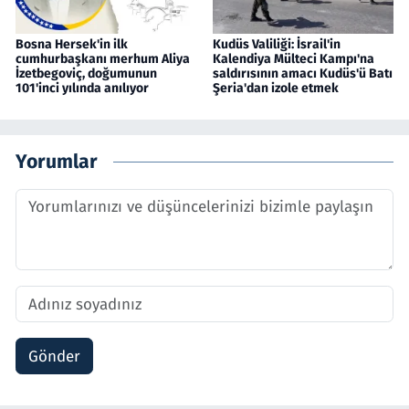
Bosna Hersek'in ilk
Kudüs Valiliği: İsrail'in
cumhurbaşkanı merhum Aliya
Kalendiya Mülteci Kampı'na
İzetbegoviç, doğumunun
saldırısının amacı Kudüs'ü Batı
101'inci yılında anılıyor
Şeria'dan izole etmek
Yorumlar
Gönder