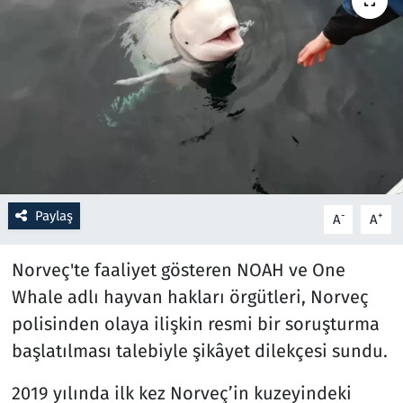
Resmi İlanlar
Rüya Tabirleri
Sağlık
Savunma Sanayi
Paylaş
-
+
A
A
Seçim 2023
Norveç'te faaliyet gösteren NOAH ve One
Spor
Whale adlı hayvan hakları örgütleri, Norveç
Teknoloji ve Bilim
polisinden olaya ilişkin resmi bir soruşturma
başlatılması talebiyle şikâyet dilekçesi sundu.
Televizyon
2019 yılında ilk kez Norveç’in kuzeyindeki