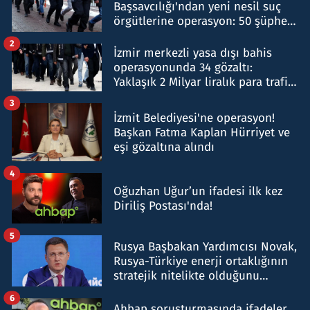
Başsavcılığı'ndan yeni nesil suç
örgütlerine operasyon: 50 şüpheli
hakkında gözaltı kararı
2
İzmir merkezli yasa dışı bahis
operasyonunda 34 gözaltı:
Yaklaşık 2 Milyar liralık para trafiği
tespit edildi
3
İzmit Belediyesi'ne operasyon!
Başkan Fatma Kaplan Hürriyet ve
eşi gözaltına alındı
4
Oğuzhan Uğur’un ifadesi ilk kez
Diriliş Postası'nda!
5
Rusya Başbakan Yardımcısı Novak,
Rusya-Türkiye enerji ortaklığının
stratejik nitelikte olduğunu
belirtti
6
Ahbap soruşturmasında ifadeler