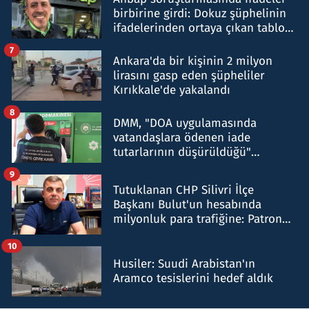
birbirine girdi: Dokuz şüphelinin
ifadelerinden ortaya çıkan tablo
şok etti
7
Ankara'da bir kişinin 2 milyon
lirasını gasp eden şüpheliler
Kırıkkale'de yakalandı
8
DMM, "DOA uygulamasında
vatandaşlara ödenen iade
tutarlarının düşürüldüğü"
iddiasını yalanladı
9
Tutuklanan CHP Silivri İlçe
Başkanı Bulut'un hesabında
milyonluk para trafiğine: Patron
talimat verdi, ben gönderdim
10
Husiler: Suudi Arabistan'ın
Aramco tesislerini hedef aldık