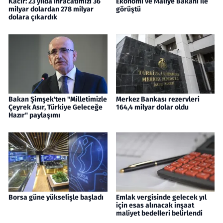
Kacır: 23 yılda ihracatımızı 36
Ekonomi ve Maliye Bakanı ile
milyar dolardan 278 milyar
görüştü
dolara çıkardık
Bakan Şimşek'ten "Milletimizle
Merkez Bankası rezervleri
Çeyrek Asır, Türkiye Geleceğe
164,4 milyar dolar oldu
Hazır" paylaşımı
Borsa güne yükselişle başladı
Emlak vergisinde gelecek yıl
için esas alınacak inşaat
maliyet bedelleri belirlendi