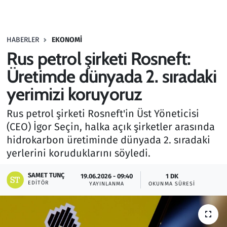
Gündem
HABERLER
EKONOMI
Haber
Rus petrol şirketi Rosneft:
Kültür Sanat
Üretimde dünyada 2. sıradaki
yerimizi koruyoruz
Kurumsal Haberler
Rus petrol şirketi Rosneft'in Üst Yöneticisi
Lezzet Durağı
(CEO) İgor Seçin, halka açık şirketler arasında
hidrokarbon üretiminde dünyada 2. sıradaki
Memur ve Kamu
yerlerini koruduklarını söyledi.
Otomobil
SAMET TUNÇ
19.06.2026 - 09:40
1 DK
EDITÖR
YAYINLANMA
OKUNMA SÜRESI
Oyun
Ramazan