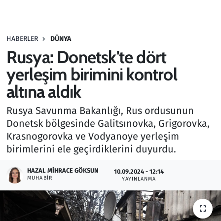
Gündem
HABERLER
DÜNYA
Haber
Rusya: Donetsk'te dört
Kültür Sanat
yerleşim birimini kontrol
altına aldık
Kurumsal Haberler
Rusya Savunma Bakanlığı, Rus ordusunun
Lezzet Durağı
Donetsk bölgesinde Galitsınovka, Grigorovka,
Krasnogorovka ve Vodyanoye yerleşim
Memur ve Kamu
birimlerini ele geçirdiklerini duyurdu.
Otomobil
HAZAL MIHRACE GÖKSUN
10.09.2024 - 12:14
MUHABIR
YAYINLANMA
Oyun
Ramazan