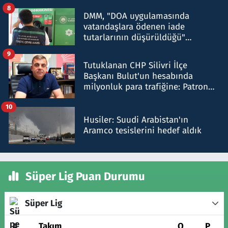
8
DMM, "DOA uygulamasında
vatandaşlara ödenen iade
tutarlarının düşürüldüğü"
iddiasını yalanladı
9
Tutuklanan CHP Silivri İlçe
Başkanı Bulut'un hesabında
milyonluk para trafiğine: Patron
talimat verdi, ben gönderdim
10
Husiler: Suudi Arabistan'ın
Aramco tesislerini hedef aldık
Süper Lig Puan Durumu
Süper Lig
#
Takım
O
P