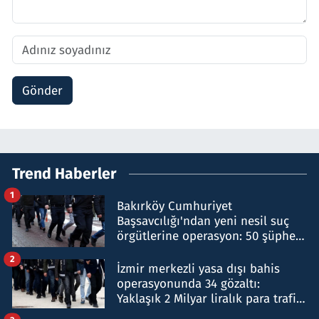
Gönder
Trend Haberler
1
Bakırköy Cumhuriyet
Başsavcılığı'ndan yeni nesil suç
örgütlerine operasyon: 50 şüpheli
hakkında gözaltı kararı
2
İzmir merkezli yasa dışı bahis
operasyonunda 34 gözaltı:
Yaklaşık 2 Milyar liralık para trafiği
tespit edildi