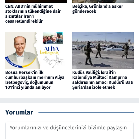
CNN: ABD'nin mühimmat
Belçika, Grönland'a asker
stoklarının tükendiğine dair
gönderecek
sızıntılar İran'ı
cesaretlendirebilir
Bosna Hersek'in ilk
Kudüs Valiliği: İsrail'in
cumhurbaşkanı merhum Aliya
Kalendiya Mülteci Kampı'na
İzetbegoviç, doğumunun
saldırısının amacı Kudüs'ü Batı
101'inci yılında anılıyor
Şeria'dan izole etmek
Yorumlar