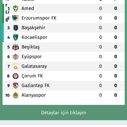
Amed
0
0
1
Erzurumspor FK
0
0
2
Başakşehir
0
0
3
Kocaelispor
0
0
4
Beşiktaş
0
0
5
Eyüpspor
0
0
6
Galatasaray
0
0
7
Çorum FK
0
0
8
Gaziantep FK
0
0
9
Alanyaspor
0
0
10
Detaylar için tıklayın