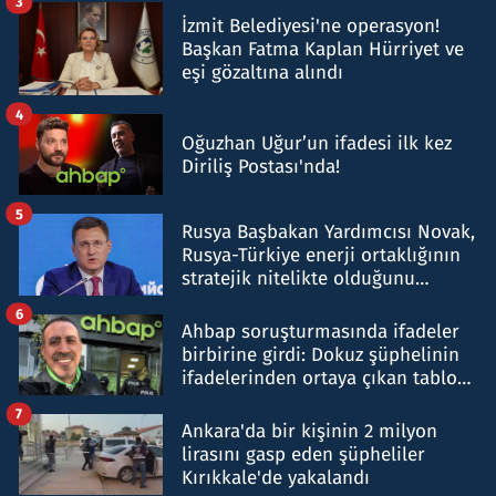
3
İzmit Belediyesi'ne operasyon!
Başkan Fatma Kaplan Hürriyet ve
eşi gözaltına alındı
4
Oğuzhan Uğur’un ifadesi ilk kez
Diriliş Postası'nda!
5
Rusya Başbakan Yardımcısı Novak,
Rusya-Türkiye enerji ortaklığının
stratejik nitelikte olduğunu
belirtti
6
Ahbap soruşturmasında ifadeler
birbirine girdi: Dokuz şüphelinin
ifadelerinden ortaya çıkan tablo
şok etti
7
Ankara'da bir kişinin 2 milyon
lirasını gasp eden şüpheliler
Kırıkkale'de yakalandı