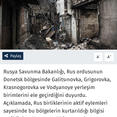
Resmi İlanlar
Rüya Tabirleri
Sağlık
Savunma Sanayi
Paylaş
-
+
A
A
Seçim 2023
Rusya Savunma Bakanlığı, Rus ordusunun
Spor
Donetsk bölgesinde Galitsınovka, Grigorovka,
Krasnogorovka ve Vodyanoye yerleşim
Teknoloji ve Bilim
birimlerini ele geçirdiğini duyurdu.
Açıklamada, Rus birliklerinin aktif eylemleri
Televizyon
sayesinde bu bölgelerin kurtarıldığı bilgisi