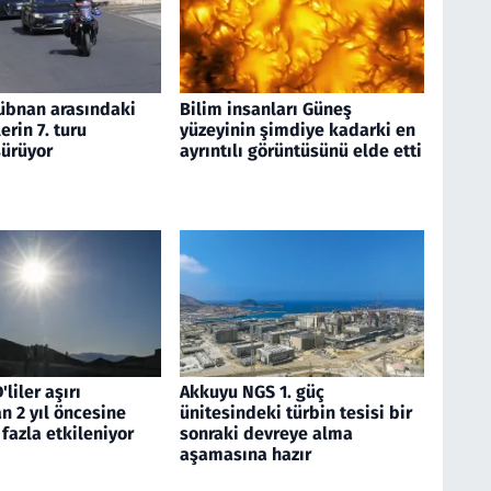
 Lübnan arasındaki
Bilim insanları Güneş
rin 7. turu
yüzeyinin şimdiye kadarki en
ürüyor
ayrıntılı görüntüsünü elde etti
liler aşırı
Akkuyu NGS 1. güç
n 2 yıl öncesine
ünitesindeki türbin tesisi bir
fazla etkileniyor
sonraki devreye alma
aşamasına hazır