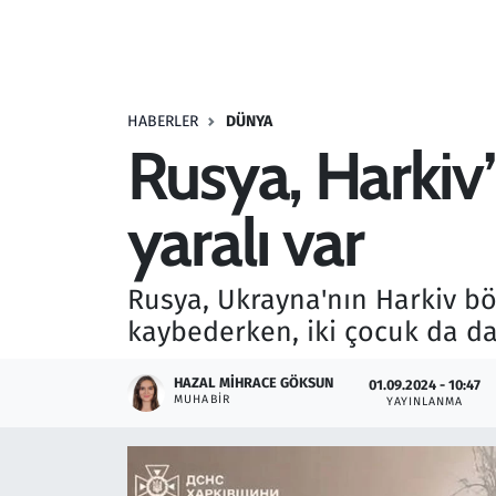
Resmi İlanlar
Rüya Tabirleri
HABERLER
DÜNYA
Rusya, Harkiv’
Sağlık
yaralı var
Savunma Sanayi
Seçim 2023
Rusya, Ukrayna'nın Harkiv böl
kaybederken, iki çocuk da da
Spor
HAZAL MIHRACE GÖKSUN
01.09.2024 - 10:47
Teknoloji ve Bilim
MUHABIR
YAYINLANMA
Televizyon