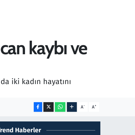
 can kaybı ve
da iki kadın hayatını
.
-
+
A
A
Trend Haberler