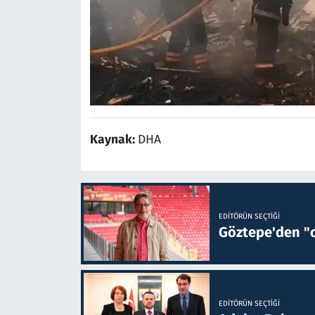
Kaynak:
DHA
EDITÖRÜN SEÇTIĞI
Göztepe'den "o
EDITÖRÜN SEÇTIĞI