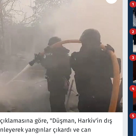
1
2
3
4
5
açıklamasına göre, "Düşman, Harkiv'in dış
nleyerek yangınlar çıkardı ve can