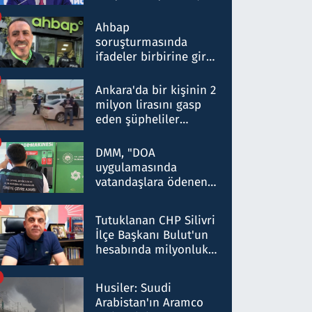
ortaklığının stratejik
nitelikte olduğunu
Ahbap
belirtti
soruşturmasında
ifadeler birbirine girdi:
Dokuz şüphelinin
ifadelerinden ortaya
Ankara'da bir kişinin 2
çıkan tablo şok etti
milyon lirasını gasp
eden şüpheliler
Kırıkkale'de yakalandı
DMM, "DOA
uygulamasında
vatandaşlara ödenen
iade tutarlarının
düşürüldüğü" iddiasını
Tutuklanan CHP Silivri
yalanladı
İlçe Başkanı Bulut'un
hesabında milyonluk
para trafiğine: Patron
talimat verdi, ben
Husiler: Suudi
gönderdim
Arabistan'ın Aramco