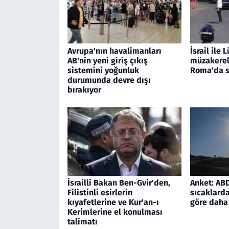
Avrupa'nın havalimanları
İsrail ile
AB'nin yeni giriş çıkış
müzakerele
sistemini yoğunluk
Roma'da s
durumunda devre dışı
bırakıyor
İsrailli Bakan Ben-Gvir'den,
Anket: ABD'
Filistinli esirlerin
sıcaklarda
kıyafetlerine ve Kur'an-ı
göre daha 
Kerimlerine el konulması
talimatı