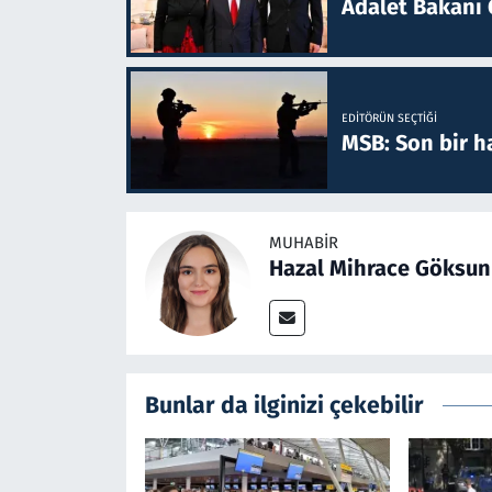
Adalet Bakanı 
EDITÖRÜN SEÇTIĞI
MSB: Son bir ha
MUHABIR
Hazal Mihrace Göksun
Bunlar da ilginizi çekebilir