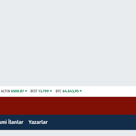
ALTIN
6500.87
BİST
13.799
BTC
64.643,95
mi İlanlar
Yazarlar