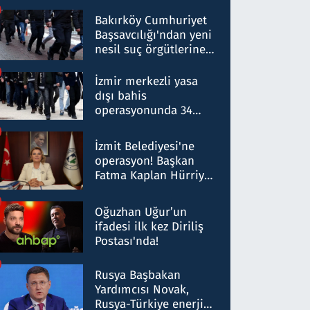
Bakırköy Cumhuriyet
Başsavcılığı'ndan yeni
nesil suç örgütlerine
operasyon: 50 şüpheli
hakkında gözaltı kararı
İzmir merkezli yasa
dışı bahis
operasyonunda 34
gözaltı: Yaklaşık 2
Milyar liralık para
İzmit Belediyesi'ne
trafiği tespit edildi
operasyon! Başkan
Fatma Kaplan Hürriyet
ve eşi gözaltına alındı
Oğuzhan Uğur’un
ifadesi ilk kez Diriliş
Postası'nda!
Rusya Başbakan
Yardımcısı Novak,
Rusya-Türkiye enerji