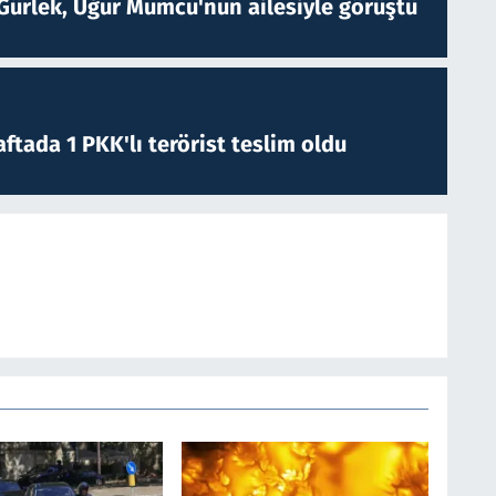
Gürlek, Uğur Mumcu'nun ailesiyle görüştü
ftada 1 PKK'lı terörist teslim oldu