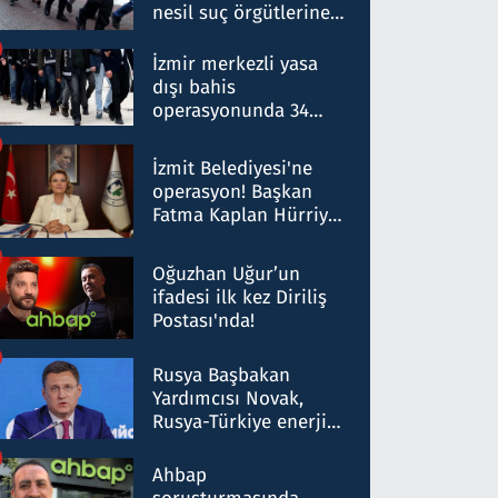
nesil suç örgütlerine
operasyon: 50 şüpheli
hakkında gözaltı kararı
İzmir merkezli yasa
dışı bahis
operasyonunda 34
gözaltı: Yaklaşık 2
Milyar liralık para
İzmit Belediyesi'ne
trafiği tespit edildi
operasyon! Başkan
Fatma Kaplan Hürriyet
ve eşi gözaltına alındı
Oğuzhan Uğur’un
ifadesi ilk kez Diriliş
Postası'nda!
Rusya Başbakan
Yardımcısı Novak,
Rusya-Türkiye enerji
ortaklığının stratejik
nitelikte olduğunu
Ahbap
belirtti