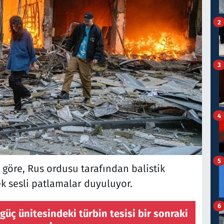
2
3
4
5
 göre, Rus ordusu tarafından balistik
k sesli patlamalar duyuluyor.
6
güç ünitesindeki türbin tesisi bir sonraki