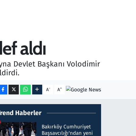
ef aldı
rayna Devlet Başkanı Volodimir
dirdi.
-
+
A
A
Trend Haberler
Bakırköy Cumhuriyet
Başsavcılığı'ndan yeni