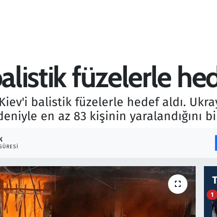
alistik füzelerle hed
iev'i balistik füzelerle hedef aldı. Uk
deniyle en az 83 kişinin yaralandığını bil
K
SÜRESI
1