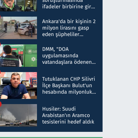
soruşturmasında
ifadeler birbirine girdi:
Dokuz şüphelinin
ifadelerinden ortaya
Ankara'da bir kişinin 2
çıkan tablo şok etti
milyon lirasını gasp
eden şüpheliler
Kırıkkale'de yakalandı
DMM, "DOA
uygulamasında
vatandaşlara ödenen
iade tutarlarının
düşürüldüğü" iddiasını
Tutuklanan CHP Silivri
yalanladı
İlçe Başkanı Bulut'un
hesabında milyonluk
para trafiğine: Patron
talimat verdi, ben
Husiler: Suudi
gönderdim
Arabistan'ın Aramco
tesislerini hedef aldık