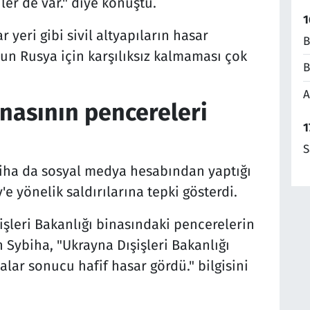
ler de var." diye konuştu.
1
 yeri gibi sivil altyapıların hasar
B
un Rusya için karşılıksız kalmaması çok
B
A
inasının pencereleri
1
S
biha da sosyal medya hesabından yaptığı
e yönelik saldırılarına tepki gösterdi.
şişleri Bakanlığı binasındaki pencerelerin
en Sybiha, "Ukrayna Dışişleri Bakanlığı
lar sonucu hafif hasar gördü." bilgisini