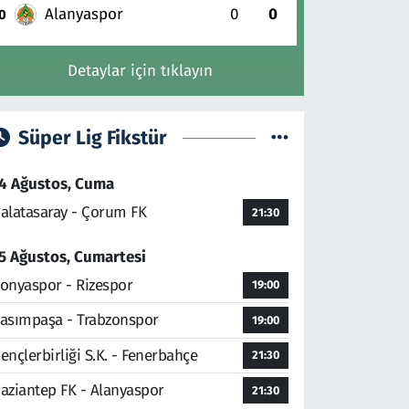
Alanyaspor
0
0
0
Detaylar için tıklayın
Süper Lig Fikstür
4 Ağustos, Cuma
alatasaray - Çorum FK
21:30
5 Ağustos, Cumartesi
onyaspor - Rizespor
19:00
asımpaşa - Trabzonspor
19:00
ençlerbirliği S.K. - Fenerbahçe
21:30
aziantep FK - Alanyaspor
21:30