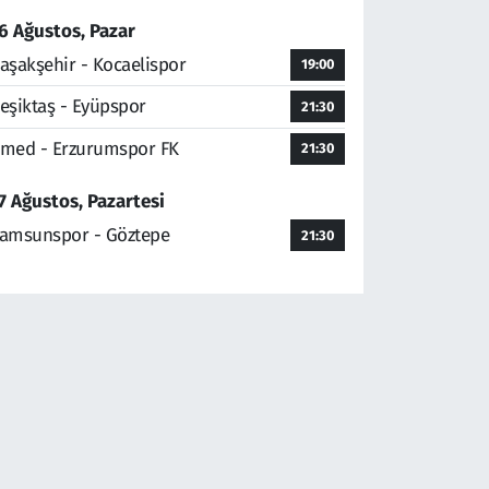
6 Ağustos, Pazar
aşakşehir - Kocaelispor
19:00
eşiktaş - Eyüpspor
21:30
med - Erzurumspor FK
21:30
7 Ağustos, Pazartesi
amsunspor - Göztepe
21:30