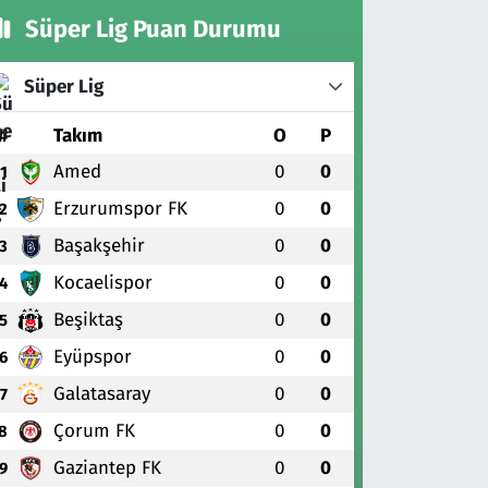
Süper Lig Puan Durumu
Süper Lig
#
Takım
O
P
Amed
0
0
1
Erzurumspor FK
0
0
2
Başakşehir
0
0
3
Kocaelispor
0
0
4
Beşiktaş
0
0
5
Eyüpspor
0
0
6
Galatasaray
0
0
7
Çorum FK
0
0
8
Gaziantep FK
0
0
9