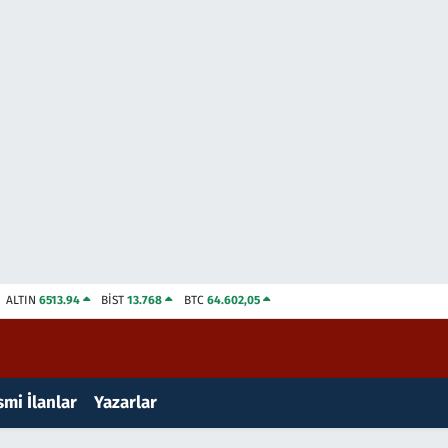
ALTIN
6513.94
BİST
13.768
BTC
64.602,05
mi İlanlar
Yazarlar