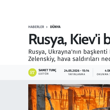
Resmi İlanlar
Rüya Tabirleri
HABERLER
DÜNYA
Rusya, Kiev'i b
Sağlık
Savunma Sanayi
Rusya, Ukrayna'nın başkenti K
Zelenskiy, hava saldırıları ne
Seçim 2023
SAMET TUNÇ
24.05.2026 - 15:14
4 D
Spor
EDITÖR
YAYINLANMA
OKUNMA 
Teknoloji ve Bilim
Televizyon