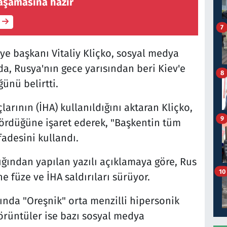
aşamasına hazır
7
ye başkanı Vitaliy Kliçko, sosyal medya
a, Rusya'nın gece yarısından beri Kiev'e
8
ünü belirtti.
larının (İHA) kullanıldığını aktaran Kliçko,
9
ördüğüne işaret ederek, "Başkentin tüm
fadesini kullandı.
ğından yapılan yazılı açıklamaya göre, Rus
10
e füze ve İHA saldırıları sürüyor.
rında "Oreşnik" orta menzilli hipersonik
görüntüler ise bazı sosyal medya