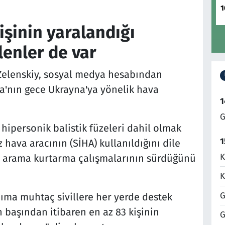
1
işinin yaralandığı
lenler de var
Zelenskiy, sosyal medya hesabından
a'nın gece Ukrayna'ya yönelik hava
1
G
 hipersonik balistik füzeleri dahil olmak
1
z hava aracının (SİHA) kullanıldığını dile
K
ki arama kurtarma çalışmalarının sürdüğünü
K
G
dıma muhtaç sivillere her yerde destek
 başından itibaren en az 83 kişinin
G