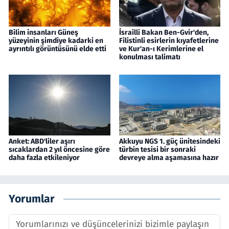
Bilim insanları Güneş
İsrailli Bakan Ben-Gvir'den,
yüzeyinin şimdiye kadarki en
Filistinli esirlerin kıyafetlerine
ayrıntılı görüntüsünü elde etti
ve Kur'an-ı Kerimlerine el
konulması talimatı
Anket: ABD'liler aşırı
Akkuyu NGS 1. güç ünitesindeki
sıcaklardan 2 yıl öncesine göre
türbin tesisi bir sonraki
daha fazla etkileniyor
devreye alma aşamasına hazır
Yorumlar