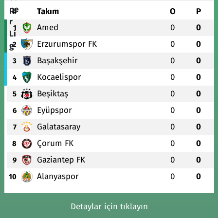
#
Takım
O
P
Amed
0
0
1
Erzurumspor FK
0
0
2
Başakşehir
0
0
3
Kocaelispor
0
0
4
Beşiktaş
0
0
5
Eyüpspor
0
0
6
Galatasaray
0
0
7
Çorum FK
0
0
8
Gaziantep FK
0
0
9
Alanyaspor
0
0
10
Detaylar için tıklayın