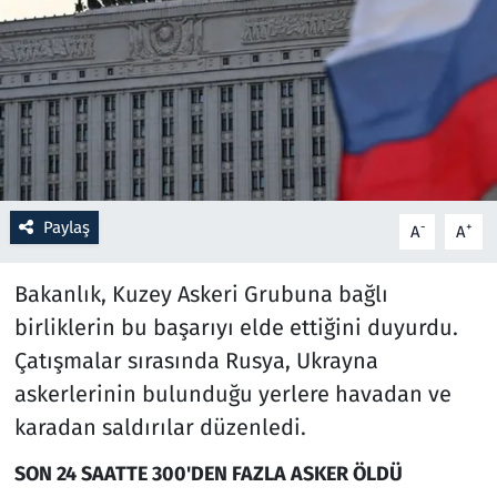
Resmi İlanlar
Rüya Tabirleri
Sağlık
Savunma Sanayi
Paylaş
-
+
A
A
Seçim 2023
Bakanlık, Kuzey Askeri Grubuna bağlı
birliklerin bu başarıyı elde ettiğini duyurdu.
Spor
Çatışmalar sırasında Rusya, Ukrayna
Teknoloji ve Bilim
askerlerinin bulunduğu yerlere havadan ve
karadan saldırılar düzenledi.
Televizyon
SON 24 SAATTE 300'DEN FAZLA ASKER ÖLDÜ