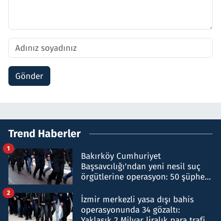
Gönder
Trend Haberler
1
Bakırköy Cumhuriyet
Başsavcılığı'ndan yeni nesil suç
örgütlerine operasyon: 50 şüpheli
hakkında gözaltı kararı
2
İzmir merkezli yasa dışı bahis
operasyonunda 34 gözaltı:
Yaklaşık 2 Milyar liralık para trafiği