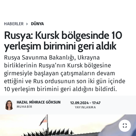
Gündem
HABERLER
DÜNYA
Haber
Rusya: Kursk bölgesinde 10
Kültür Sanat
yerleşim birimini geri aldık
Rusya Savunma Bakanlığı, Ukrayna
Kurumsal Haberler
birliklerinin Rusya’nın Kursk bölgesine
girmesiyle başlayan çatışmaların devam
Lezzet Durağı
ettiğini ve Rus ordusunun son iki gün içinde
Memur ve Kamu
10 yerleşim birimini geri aldığını bildirdi.
HAZAL MIHRACE GÖKSUN
Otomobil
12.09.2024 - 17:47
MUHABIR
YAYINLANMA
Oyun
Ramazan