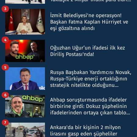
tespit edildi
3
İzmit Belediyesi'ne operasyon!
Başkan Fatma Kaplan Hürriyet ve
eşi gözaltına alındı
4
Oğuzhan Uğur’un ifadesi ilk kez
Diriliş Postası'nda!
5
Rusya Başbakan Yardımcısı Novak,
Rusya-Türkiye enerji ortaklığının
stratejik nitelikte olduğunu
belirtti
6
Ahbap soruşturmasında ifadeler
birbirine girdi: Dokuz şüphelinin
ifadelerinden ortaya çıkan tablo
şok etti
7
Ankara'da bir kişinin 2 milyon
lirasını gasp eden şüpheliler