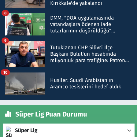
Kırıkkale'de yakalandı
8
DMM, "DOA uygulamasında
vatandaşlara ödenen iade
tutarlarının düşürüldüğü"
iddiasını yalanladı
9
Tutuklanan CHP Silivri İlçe
Başkanı Bulut'un hesabında
milyonluk para trafiğine: Patron
talimat verdi, ben gönderdim
10
Husiler: Suudi Arabistan'ın
Aramco tesislerini hedef aldık
Süper Lig Puan Durumu
Süper Lig