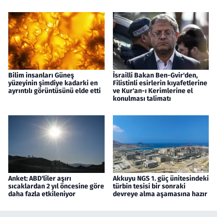
Bilim insanları Güneş
İsrailli Bakan Ben-Gvir'den,
yüzeyinin şimdiye kadarki en
Filistinli esirlerin kıyafetlerine
ayrıntılı görüntüsünü elde etti
ve Kur'an-ı Kerimlerine el
konulması talimatı
Anket: ABD'liler aşırı
Akkuyu NGS 1. güç ünitesindeki
sıcaklardan 2 yıl öncesine göre
türbin tesisi bir sonraki
daha fazla etkileniyor
devreye alma aşamasına hazır