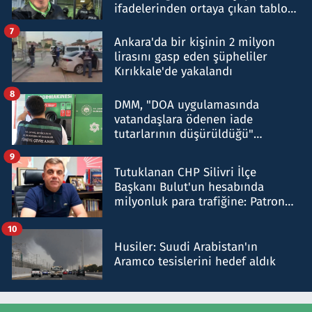
ifadelerinden ortaya çıkan tablo
şok etti
7
Ankara'da bir kişinin 2 milyon
lirasını gasp eden şüpheliler
Kırıkkale'de yakalandı
8
DMM, "DOA uygulamasında
vatandaşlara ödenen iade
tutarlarının düşürüldüğü"
iddiasını yalanladı
9
Tutuklanan CHP Silivri İlçe
Başkanı Bulut'un hesabında
milyonluk para trafiğine: Patron
talimat verdi, ben gönderdim
10
Husiler: Suudi Arabistan'ın
Aramco tesislerini hedef aldık