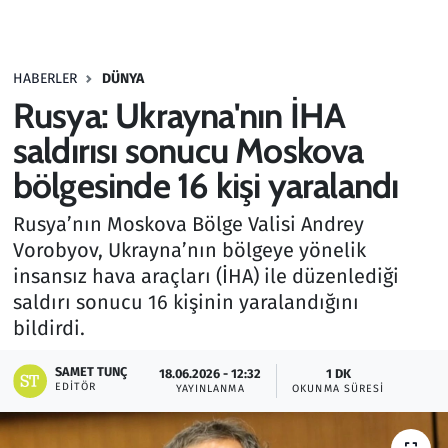
Gündem
HABERLER
DÜNYA
Haber
Rusya: Ukrayna'nın İHA
Kültür Sanat
saldırısı sonucu Moskova
bölgesinde 16 kişi yaralandı
Kurumsal Haberler
Rusya’nın Moskova Bölge Valisi Andrey
Lezzet Durağı
Vorobyov, Ukrayna’nın bölgeye yönelik
insansız hava araçları (İHA) ile düzenlediği
Memur ve Kamu
saldırı sonucu 16 kişinin yaralandığını
bildirdi.
Otomobil
SAMET TUNÇ
18.06.2026 - 12:32
1 DK
EDITÖR
Oyun
YAYINLANMA
OKUNMA SÜRESI
Ramazan