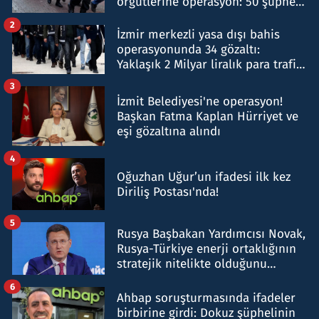
örgütlerine operasyon: 50 şüpheli
hakkında gözaltı kararı
2
İzmir merkezli yasa dışı bahis
operasyonunda 34 gözaltı:
Yaklaşık 2 Milyar liralık para trafiği
tespit edildi
3
İzmit Belediyesi'ne operasyon!
Başkan Fatma Kaplan Hürriyet ve
eşi gözaltına alındı
4
Oğuzhan Uğur’un ifadesi ilk kez
Diriliş Postası'nda!
5
Rusya Başbakan Yardımcısı Novak,
Rusya-Türkiye enerji ortaklığının
stratejik nitelikte olduğunu
belirtti
6
Ahbap soruşturmasında ifadeler
birbirine girdi: Dokuz şüphelinin