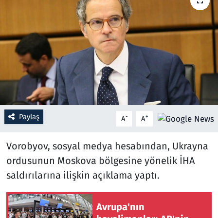
Resmi İlanlar
Rüya Tabirleri
Sağlık
Savunma Sanayi
Paylaş
-
+
A
A
Seçim 2023
Vorobyov, sosyal medya hesabından, Ukrayna
Spor
ordusunun Moskova bölgesine yönelik İHA
Teknoloji ve Bilim
saldırılarına ilişkin açıklama yaptı.
Televizyon
Avrupa'nın