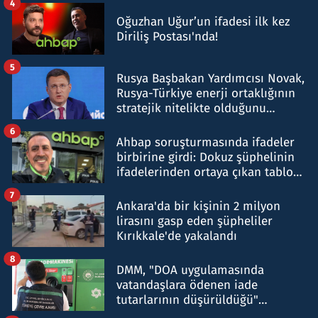
4
Oğuzhan Uğur’un ifadesi ilk kez
Diriliş Postası'nda!
5
Rusya Başbakan Yardımcısı Novak,
Rusya-Türkiye enerji ortaklığının
stratejik nitelikte olduğunu
belirtti
6
Ahbap soruşturmasında ifadeler
birbirine girdi: Dokuz şüphelinin
ifadelerinden ortaya çıkan tablo
şok etti
7
Ankara'da bir kişinin 2 milyon
lirasını gasp eden şüpheliler
Kırıkkale'de yakalandı
8
DMM, "DOA uygulamasında
vatandaşlara ödenen iade
tutarlarının düşürüldüğü"
iddiasını yalanladı