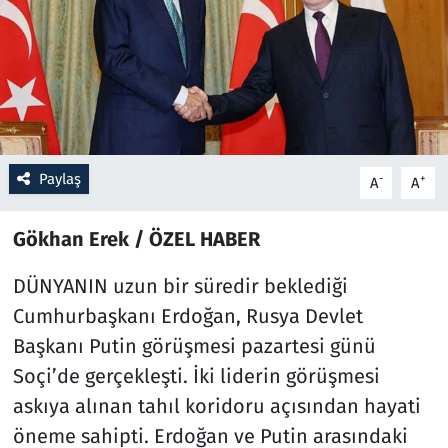
Resmi İlanlar
Rüya Tabirleri
Sağlık
Paylaş
-
+
A
A
Savunma Sanayi
Gökhan Erek / ÖZEL HABER
Seçim 2023
DÜNYANIN uzun bir süredir beklediği
Spor
Cumhurbaşkanı Erdoğan, Rusya Devlet
Başkanı Putin görüşmesi pazartesi günü
Teknoloji ve Bilim
Soçi’de gerçekleşti. İki liderin görüşmesi
Televizyon
askıya alınan tahıl koridoru açısından hayati
öneme sahipti. Erdoğan ve Putin arasındaki