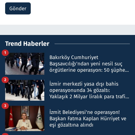
Gönder
Trend Haberler
1
Bakırköy Cumhuriyet
Başsavcılığı'ndan yeni nesil suç
örgütlerine operasyon: 50 şüpheli
hakkında gözaltı kararı
2
İzmir merkezli yasa dışı bahis
operasyonunda 34 gözaltı:
Yaklaşık 2 Milyar liralık para trafiği
tespit edildi
3
İzmit Belediyesi'ne operasyon!
Başkan Fatma Kaplan Hürriyet ve
eşi gözaltına alındı