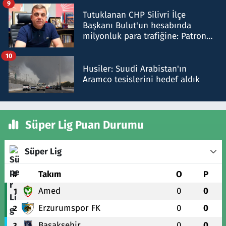
9
Tutuklanan CHP Silivri İlçe
Başkanı Bulut'un hesabında
milyonluk para trafiğine: Patron
talimat verdi, ben gönderdim
10
Husiler: Suudi Arabistan'ın
Aramco tesislerini hedef aldık
Süper Lig Puan Durumu
Süper Lig
#
Takım
O
P
Amed
0
0
1
Erzurumspor FK
0
0
2
Başakşehir
0
0
3