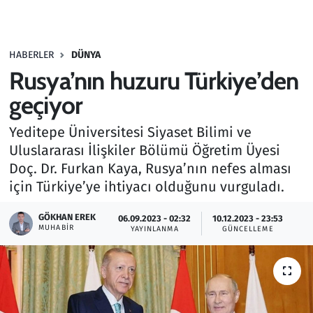
Gündem
HABERLER
DÜNYA
Haber
Rusya’nın huzuru Türkiye’den
Kültür Sanat
geçiyor
Yeditepe Üniversitesi Siyaset Bilimi ve
Kurumsal Haberler
Uluslararası İlişkiler Bölümü Öğretim Üyesi
Doç. Dr. Furkan Kaya, Rusya’nın nefes alması
Lezzet Durağı
için Türkiye’ye ihtiyacı olduğunu vurguladı.
Memur ve Kamu
GÖKHAN EREK
06.09.2023 - 02:32
10.12.2023 - 23:53
MUHABIR
YAYINLANMA
GÜNCELLEME
Otomobil
Oyun
Ramazan