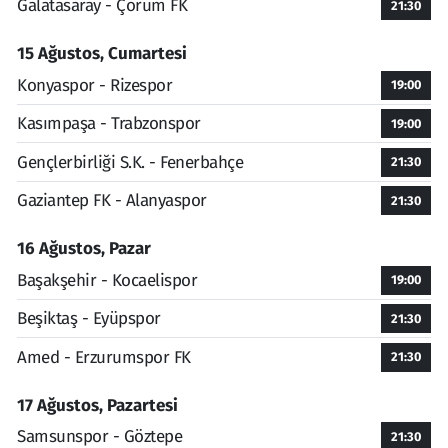
Galatasaray - Çorum FK
21:30
15 Ağustos, Cumartesi
Konyaspor - Rizespor
19:00
Kasımpaşa - Trabzonspor
19:00
Gençlerbirliği S.K. - Fenerbahçe
21:30
Gaziantep FK - Alanyaspor
21:30
16 Ağustos, Pazar
Başakşehir - Kocaelispor
19:00
Beşiktaş - Eyüpspor
21:30
Amed - Erzurumspor FK
21:30
17 Ağustos, Pazartesi
Samsunspor - Göztepe
21:30