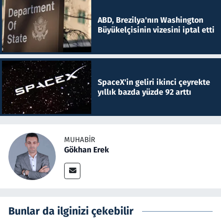
ABD, Brezilya'nın Washington
Büyükelçisinin vizesini iptal etti
SpaceX'in geliri ikinci çeyrekte
yıllık bazda yüzde 92 arttı
MUHABIR
Gökhan Erek
Bunlar da ilginizi çekebilir