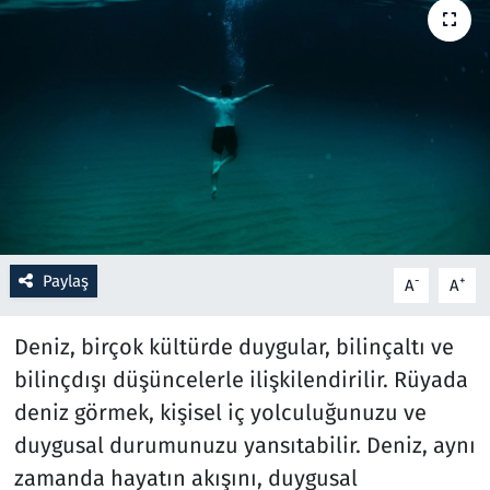
Resmi İlanlar
Rüya Tabirleri
Sağlık
Savunma Sanayi
Seçim 2023
Paylaş
-
+
A
A
Spor
Deniz, birçok kültürde duygular, bilinçaltı ve
bilinçdışı düşüncelerle ilişkilendirilir. Rüyada
Teknoloji ve Bilim
deniz görmek, kişisel iç yolculuğunuzu ve
Televizyon
duygusal durumunuzu yansıtabilir. Deniz, aynı
zamanda hayatın akışını, duygusal