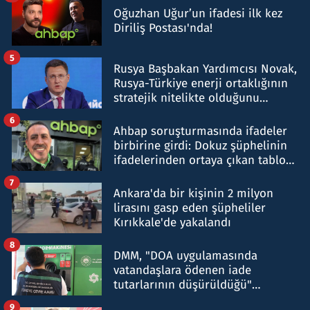
Oğuzhan Uğur’un ifadesi ilk kez
Diriliş Postası'nda!
5
Rusya Başbakan Yardımcısı Novak,
Rusya-Türkiye enerji ortaklığının
stratejik nitelikte olduğunu
belirtti
6
Ahbap soruşturmasında ifadeler
birbirine girdi: Dokuz şüphelinin
ifadelerinden ortaya çıkan tablo
şok etti
7
Ankara'da bir kişinin 2 milyon
lirasını gasp eden şüpheliler
Kırıkkale'de yakalandı
8
DMM, "DOA uygulamasında
vatandaşlara ödenen iade
tutarlarının düşürüldüğü"
iddiasını yalanladı
9