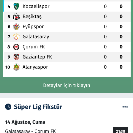
Kocaelispor
0
0
4
Beşiktaş
0
0
5
Eyüpspor
0
0
6
Galatasaray
0
0
7
Çorum FK
0
0
8
Gaziantep FK
0
0
9
Alanyaspor
0
0
10
Detaylar için tıklayın
Süper Lig Fikstür
14 Ağustos, Cuma
Galatasaray - Çorum FK
21:30