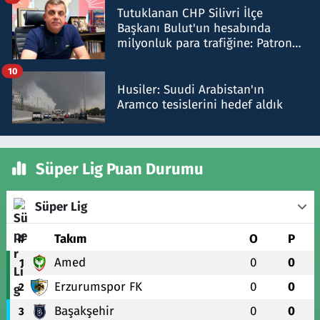
Tutuklanan CHP Silivri İlçe
Başkanı Bulut'un hesabında
milyonluk para trafiğine: Patron
talimat verdi, ben gönderdim
10
Husiler: Suudi Arabistan'ın
Aramco tesislerini hedef aldık
Süper Lig Puan Durumu
Süper Lig
#
Takım
O
P
Amed
0
0
1
Erzurumspor FK
0
0
2
Başakşehir
0
0
3