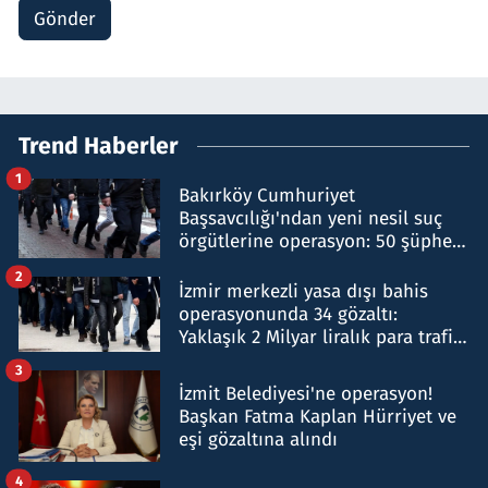
Gönder
Trend Haberler
1
Bakırköy Cumhuriyet
Başsavcılığı'ndan yeni nesil suç
örgütlerine operasyon: 50 şüpheli
hakkında gözaltı kararı
2
İzmir merkezli yasa dışı bahis
operasyonunda 34 gözaltı:
Yaklaşık 2 Milyar liralık para trafiği
tespit edildi
3
İzmit Belediyesi'ne operasyon!
Başkan Fatma Kaplan Hürriyet ve
eşi gözaltına alındı
4