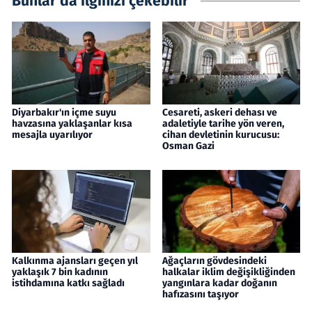
Bunlar da ilginizi çekebilir
Diyarbakır'ın içme suyu
Cesareti, askeri dehası ve
havzasına yaklaşanlar kısa
adaletiyle tarihe yön veren,
mesajla uyarılıyor
cihan devletinin kurucusu:
Osman Gazi
Kalkınma ajansları geçen yıl
Ağaçların gövdesindeki
yaklaşık 7 bin kadının
halkalar iklim değişikliğinden
istihdamına katkı sağladı
yangınlara kadar doğanın
hafızasını taşıyor