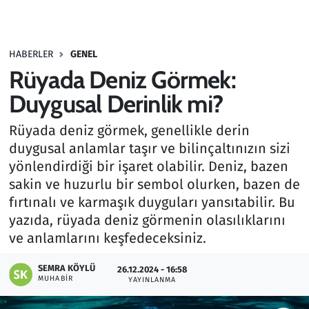
Gündem
HABERLER
GENEL
Haber
Rüyada Deniz Görmek:
Kültür Sanat
Duygusal Derinlik mi?
Rüyada deniz görmek, genellikle derin
Kurumsal Haberler
duygusal anlamlar taşır ve bilinçaltınızın sizi
yönlendirdiği bir işaret olabilir. Deniz, bazen
Lezzet Durağı
sakin ve huzurlu bir sembol olurken, bazen de
Memur ve Kamu
fırtınalı ve karmaşık duyguları yansıtabilir. Bu
yazıda, rüyada deniz görmenin olasılıklarını
Otomobil
ve anlamlarını keşfedeceksiniz.
SEMRA KÖYLÜ
Oyun
26.12.2024 - 16:58
MUHABIR
YAYINLANMA
Ramazan