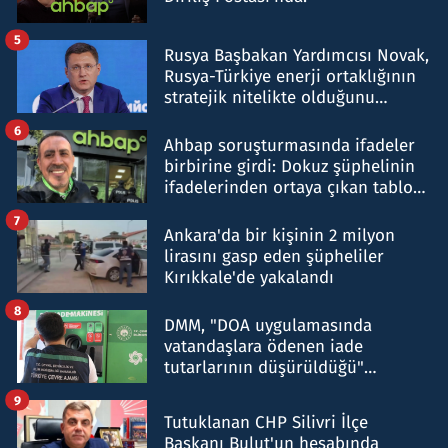
5
Rusya Başbakan Yardımcısı Novak,
Rusya-Türkiye enerji ortaklığının
stratejik nitelikte olduğunu
belirtti
6
Ahbap soruşturmasında ifadeler
birbirine girdi: Dokuz şüphelinin
ifadelerinden ortaya çıkan tablo
şok etti
7
Ankara'da bir kişinin 2 milyon
lirasını gasp eden şüpheliler
Kırıkkale'de yakalandı
8
DMM, "DOA uygulamasında
vatandaşlara ödenen iade
tutarlarının düşürüldüğü"
iddiasını yalanladı
9
Tutuklanan CHP Silivri İlçe
Başkanı Bulut'un hesabında