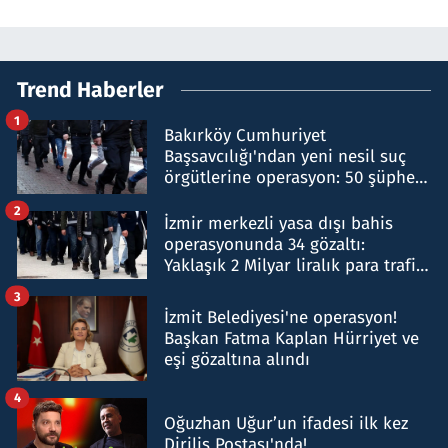
Trend Haberler
1
Bakırköy Cumhuriyet
Başsavcılığı'ndan yeni nesil suç
örgütlerine operasyon: 50 şüpheli
hakkında gözaltı kararı
2
İzmir merkezli yasa dışı bahis
operasyonunda 34 gözaltı:
Yaklaşık 2 Milyar liralık para trafiği
tespit edildi
3
İzmit Belediyesi'ne operasyon!
Başkan Fatma Kaplan Hürriyet ve
eşi gözaltına alındı
4
Oğuzhan Uğur’un ifadesi ilk kez
Diriliş Postası'nda!