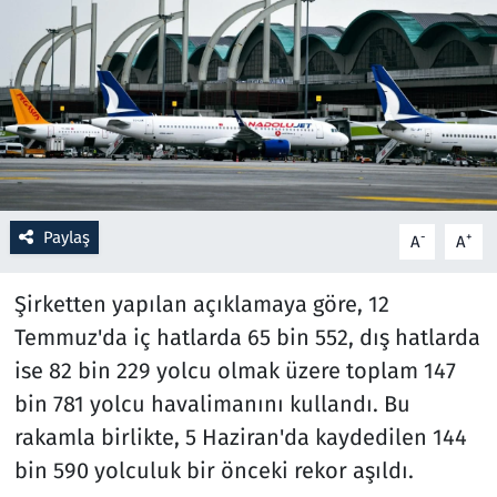
Resmi İlanlar
Rüya Tabirleri
Sağlık
Savunma Sanayi
Paylaş
-
+
A
A
Seçim 2023
Şirketten yapılan açıklamaya göre, 12
Spor
Temmuz'da iç hatlarda 65 bin 552, dış hatlarda
ise 82 bin 229 yolcu olmak üzere toplam 147
Teknoloji ve Bilim
bin 781 yolcu havalimanını kullandı. Bu
rakamla birlikte, 5 Haziran'da kaydedilen 144
Televizyon
bin 590 yolculuk bir önceki rekor aşıldı.