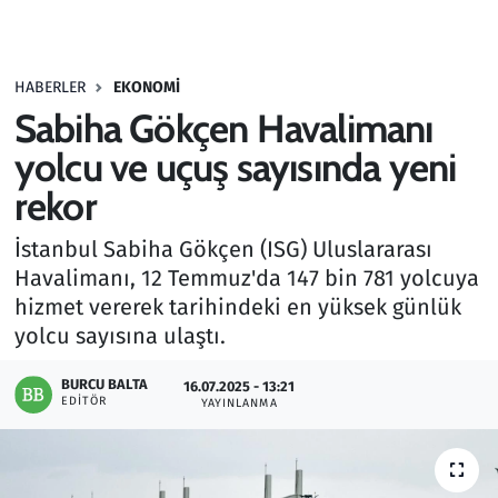
Gündem
HABERLER
EKONOMI
Haber
Sabiha Gökçen Havalimanı
Kültür Sanat
yolcu ve uçuş sayısında yeni
rekor
Kurumsal Haberler
İstanbul Sabiha Gökçen (ISG) Uluslararası
Lezzet Durağı
Havalimanı, 12 Temmuz'da 147 bin 781 yolcuya
hizmet vererek tarihindeki en yüksek günlük
Memur ve Kamu
yolcu sayısına ulaştı.
Otomobil
BURCU BALTA
16.07.2025 - 13:21
EDITÖR
YAYINLANMA
Oyun
Ramazan