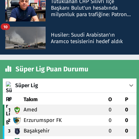
Tutuklanan CHP Silivri İlçe
Başkanı Bulut'un hesabında
milyonluk para trafiğine: Patron
talimat verdi, ben gönderdim
10
Husiler: Suudi Arabistan'ın
Aramco tesislerini hedef aldık
Süper Lig Puan Durumu
Süper Lig
#
Takım
O
P
Amed
0
0
1
Erzurumspor FK
0
0
2
Başakşehir
0
0
3