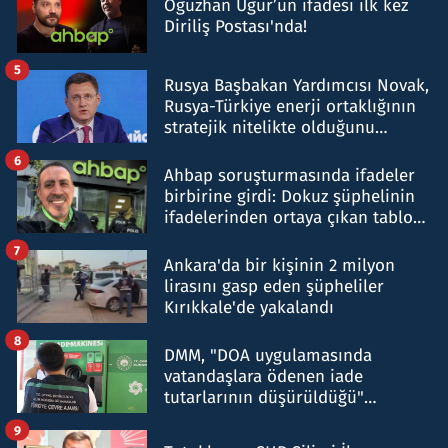
Oğuzhan Uğur’un ifadesi ilk kez
Diriliş Postası'nda!
5
Rusya Başbakan Yardımcısı Novak,
Rusya-Türkiye enerji ortaklığının
stratejik nitelikte olduğunu
belirtti
6
Ahbap soruşturmasında ifadeler
birbirine girdi: Dokuz şüphelinin
ifadelerinden ortaya çıkan tablo
şok etti
7
Ankara'da bir kişinin 2 milyon
lirasını gasp eden şüpheliler
Kırıkkale'de yakalandı
8
DMM, "DOA uygulamasında
vatandaşlara ödenen iade
tutarlarının düşürüldüğü"
iddiasını yalanladı
9