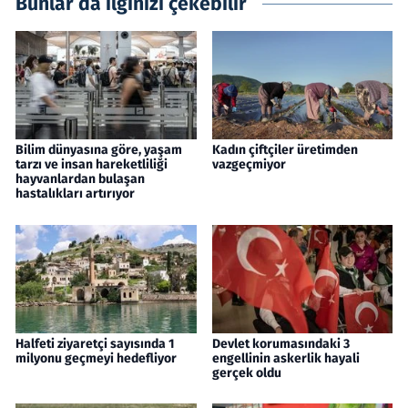
Bunlar da ilginizi çekebilir
Bilim dünyasına göre, yaşam
Kadın çiftçiler üretimden
tarzı ve insan hareketliliği
vazgeçmiyor
hayvanlardan bulaşan
hastalıkları artırıyor
Halfeti ziyaretçi sayısında 1
Devlet korumasındaki 3
milyonu geçmeyi hedefliyor
engellinin askerlik hayali
gerçek oldu