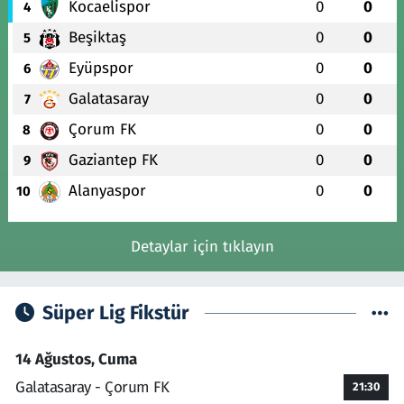
Kocaelispor
0
0
4
Beşiktaş
0
0
5
Eyüpspor
0
0
6
Galatasaray
0
0
7
Çorum FK
0
0
8
Gaziantep FK
0
0
9
Alanyaspor
0
0
10
Detaylar için tıklayın
Süper Lig Fikstür
14 Ağustos, Cuma
Galatasaray - Çorum FK
21:30