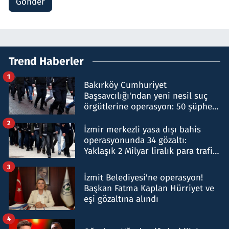
Gönder
Trend Haberler
1
Bakırköy Cumhuriyet
Başsavcılığı'ndan yeni nesil suç
örgütlerine operasyon: 50 şüpheli
hakkında gözaltı kararı
2
İzmir merkezli yasa dışı bahis
operasyonunda 34 gözaltı:
Yaklaşık 2 Milyar liralık para trafiği
tespit edildi
3
İzmit Belediyesi'ne operasyon!
Başkan Fatma Kaplan Hürriyet ve
eşi gözaltına alındı
4