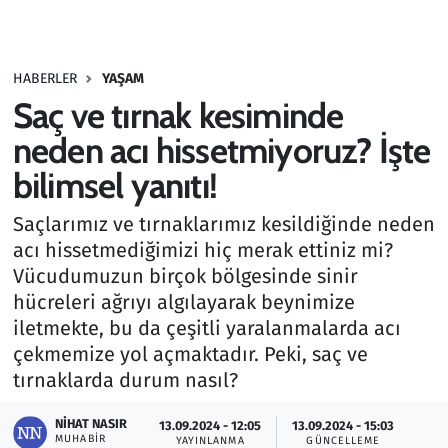
Gündem
HABERLER
YAŞAM
Haber
Saç ve tırnak kesiminde
Kültür Sanat
neden acı hissetmiyoruz? İşte
bilimsel yanıtı!
Kurumsal Haberler
Saçlarımız ve tırnaklarımız kesildiğinde neden
Lezzet Durağı
acı hissetmediğimizi hiç merak ettiniz mi?
Vücudumuzun birçok bölgesinde sinir
Memur ve Kamu
hücreleri ağrıyı algılayarak beynimize
iletmekte, bu da çeşitli yaralanmalarda acı
Otomobil
çekmemize yol açmaktadır. Peki, saç ve
tırnaklarda durum nasıl?
Oyun
NIHAT NASIR
13.09.2024 - 12:05
13.09.2024 - 15:03
MUHABIR
Ramazan
YAYINLANMA
GÜNCELLEME