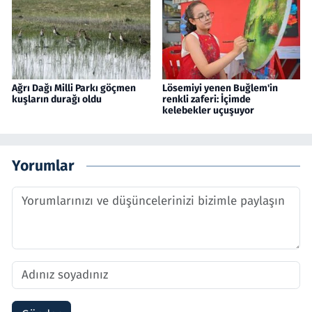
Ağrı Dağı Milli Parkı göçmen
Lösemiyi yenen Buğlem'in
kuşların durağı oldu
renkli zaferi: İçimde
kelebekler uçuşuyor
Yorumlar