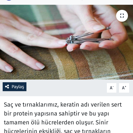
Resmi İlanlar
Rüya Tabirleri
Sağlık
Savunma Sanayi
Seçim 2023
Paylaş
-
+
A
A
Spor
Saç ve tırnaklarımız, keratin adı verilen sert
Teknoloji ve Bilim
bir protein yapısına sahiptir ve bu yapı
Televizyon
tamamen ölü hücrelerden oluşur. Sinir
hücrelerinin eksikliği, saç ve tırnakların