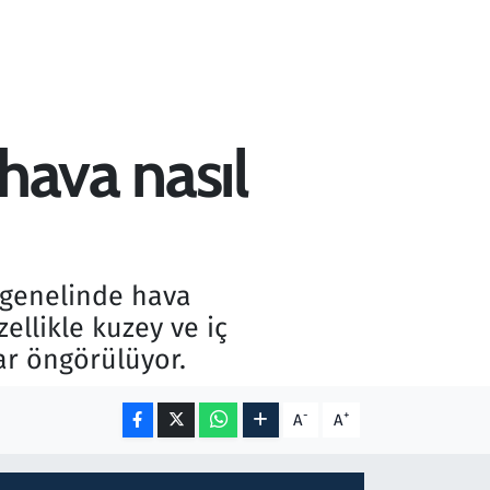
hava nasıl
 genelinde hava
ellikle kuzey ve iç
ar öngörülüyor.
-
+
A
A