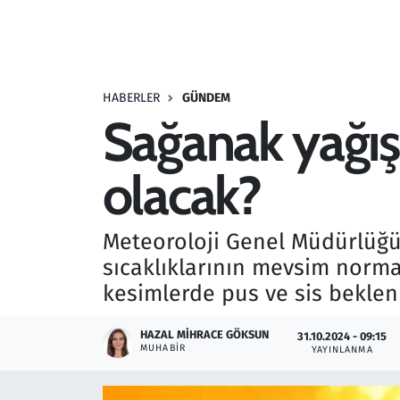
Resmi İlanlar
Rüya Tabirleri
HABERLER
GÜNDEM
Sağanak yağışl
Sağlık
olacak?
Savunma Sanayi
Seçim 2023
Meteoroloji Genel Müdürlüğü'
sıcaklıklarının mevsim normal
Spor
kesimlerde pus ve sis bekleni
Teknoloji ve Bilim
HAZAL MIHRACE GÖKSUN
31.10.2024 - 09:15
MUHABIR
YAYINLANMA
Televizyon