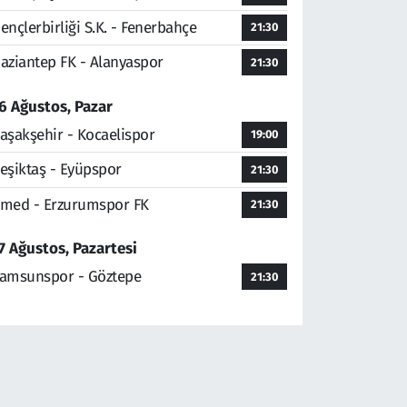
ençlerbirliği S.K. - Fenerbahçe
21:30
aziantep FK - Alanyaspor
21:30
6 Ağustos, Pazar
aşakşehir - Kocaelispor
19:00
eşiktaş - Eyüpspor
21:30
med - Erzurumspor FK
21:30
7 Ağustos, Pazartesi
amsunspor - Göztepe
21:30