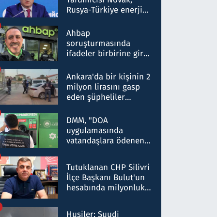
Rusya-Türkiye enerji
ortaklığının stratejik
nitelikte olduğunu
Ahbap
belirtti
soruşturmasında
ifadeler birbirine girdi:
Dokuz şüphelinin
ifadelerinden ortaya
Ankara'da bir kişinin 2
çıkan tablo şok etti
milyon lirasını gasp
eden şüpheliler
Kırıkkale'de yakalandı
DMM, "DOA
uygulamasında
vatandaşlara ödenen
iade tutarlarının
düşürüldüğü" iddiasını
Tutuklanan CHP Silivri
yalanladı
İlçe Başkanı Bulut'un
hesabında milyonluk
para trafiğine: Patron
talimat verdi, ben
Husiler: Suudi