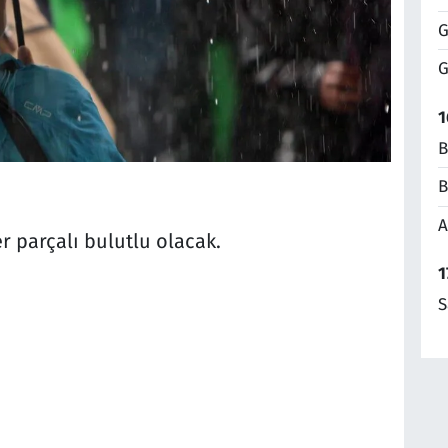
G
G
1
B
B
A
r parçalı bulutlu olacak.
1
S