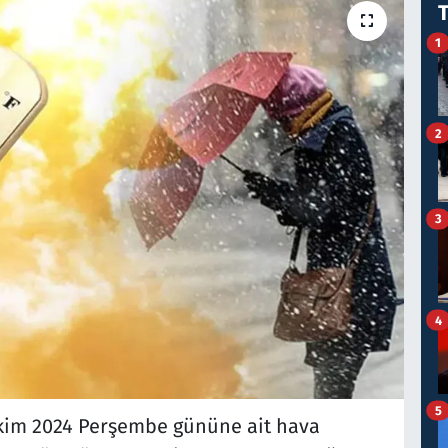
1
2
3
4
5
kim 2024 Perşembe gününe ait hava