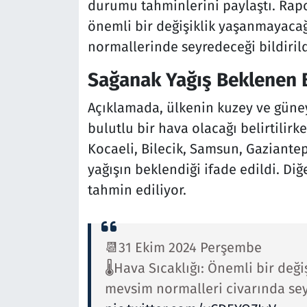
durumu tahminlerini paylaştı. Rapo
önemli bir değişiklik yaşanmayacağı
normallerinde seyredeceği bildirild
Sağanak Yağış Beklenen 
Açıklamada, ülkenin kuzey ve güney
bulutlu bir hava olacağı belirtilirk
Kocaeli, Bilecik, Samsun, Gaziante
yağışın beklendiği ifade edildi. Diğ
tahmin ediliyor.
📆31 Ekim 2024 Perşembe
🌡️Hava Sıcaklığı: Önemli bir değ
mevsim normalleri civarında sey