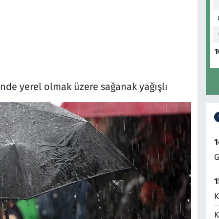
1
rinde yerel olmak üzere sağanak yağışlı
1
G
1
K
K