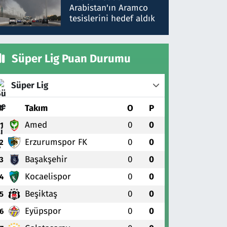
gönderdim
Arabistan'ın Aramco
tesislerini hedef aldık
Süper Lig Puan Durumu
Süper Lig
#
Takım
O
P
Amed
0
0
1
Erzurumspor FK
0
0
2
Başakşehir
0
0
3
Kocaelispor
0
0
4
Beşiktaş
0
0
5
Eyüpspor
0
0
6