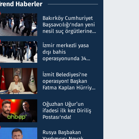
Trend Haberler
Bakırköy Cumhuriyet
Başsavcılığı'ndan yeni
nesil suç örgütlerine
operasyon: 50 şüpheli
hakkında gözaltı kararı
İzmir merkezli yasa
dışı bahis
operasyonunda 34
gözaltı: Yaklaşık 2
Milyar liralık para
İzmit Belediyesi'ne
trafiği tespit edildi
operasyon! Başkan
Fatma Kaplan Hürriyet
ve eşi gözaltına alındı
Oğuzhan Uğur’un
ifadesi ilk kez Diriliş
Postası'nda!
Rusya Başbakan
Yardımcısı Novak,