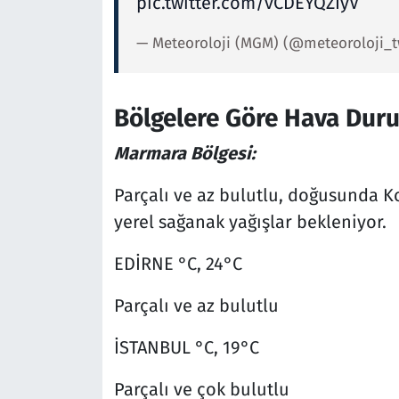
pic.twitter.com/vCDEYQZIyV
— Meteoroloji (MGM) (@meteoroloji_
Bölgelere Göre Hava Dur
Marmara Bölgesi:
Parçalı ve az bulutlu, doğusunda Ko
yerel sağanak yağışlar bekleniyor.
EDİRNE °C, 24°C
Parçalı ve az bulutlu
İSTANBUL °C, 19°C
Parçalı ve çok bulutlu