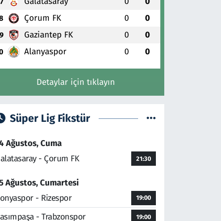
Galatasaray
0
0
7
Çorum FK
0
0
8
Gaziantep FK
0
0
9
Alanyaspor
0
0
0
Detaylar için tıklayın
Süper Lig Fikstür
4 Ağustos, Cuma
alatasaray - Çorum FK
21:30
5 Ağustos, Cumartesi
onyaspor - Rizespor
19:00
asımpaşa - Trabzonspor
19:00