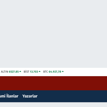
ALTIN
6527.85
BİST
13.703
BTC
64.927,78
mi İlanlar
Yazarlar