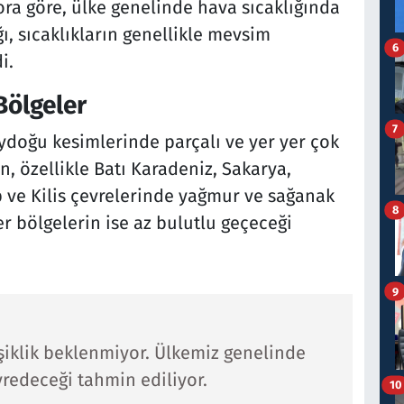
ra göre, ülke genelinde hava sıcaklığında
, sıcaklıkların genellikle mevsim
6
i.
Bölgeler
7
doğu kesimlerinde parçalı ve yer yer çok
en, özellikle Batı Karadeniz, Sakarya,
p ve Kilis çevrelerinde yağmur ve sağanak
8
er bölgelerin ise az bulutlu geçeceği
9
işiklik beklenmiyor. Ülkemiz genelinde
redeceği tahmin ediliyor.
10